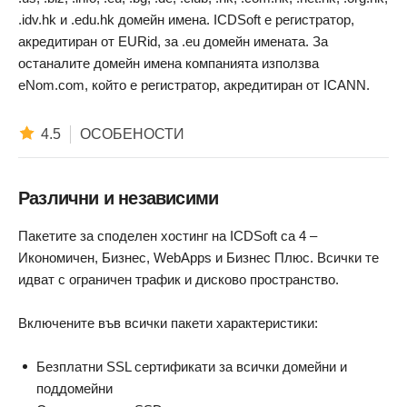
.idv.hk и .edu.hk домейн имена. ICDSoft е регистратор,
акредитиран от EURid, за .eu домейн имената. За
останалите домейн имена компанията използва
eNom.com, който е регистратор, акредитиран от ICANN.
4.5
ОСОБЕНОСТИ
Различни и независими
Пакетите за споделен хостинг на ICDSoft са 4 –
Икономичен, Бизнес, WebApps и Бизнес Плюс. Всички те
идват с ограничен трафик и дисково пространство.
Включените във всички пакети характеристики:
Безплатни SSL сертификати за всички домейни и
поддомейни