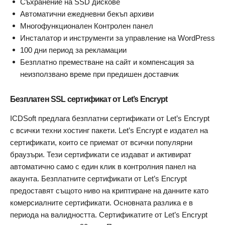
Съхранение на SSD дискове
Автоматични ежедневни бекъп архиви
Многофункционален Контролен панел
Инсталатор и инструменти за управление на WordPress
100 дни период за рекламации
Безплатно преместване на сайт и компенсация за
неизползвано време при предишен доставчик
Безплатен SSL сертификат от Let’s Encrypt
ICDSoft предлага безплатни сертификати от Let’s Encrypt
с всички техни хостинг пакети. Let’s Encrypt е издател на
сертификати, които се приемат от всички популярни
браузъри. Тези сертификати се издават и активират
автоматично само с един клик в контролния панел на
акаунта. Безплатните сертификати от Let’s Encrypt
предоставят същото ниво на криптиране на данните като
комерсиалните сертификати. Основната разлика е в
периода на валидността. Сертификатите от Let’s Encrypt