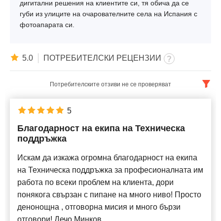
дигитални решения на клиентите си, тя обича да се
губи из улиците на очарователните села на Испания с
фотоапарата си.
5.0
ПОТРЕБИТЕЛСКИ РЕЦЕНЗИИ
Потребителските отзиви не се проверяват
Български
x
5
Благодарност на екипа на Техническа
Най-нови
поддръжка
Искам да изкажа огромна благодарност на екипа
на Техническа поддръжка за професионалната им
работа по всеки проблем на клиента, дори
понякога свързан с пипане на много ниво! Просто
денонощна , отговорна мисия и много бързи
отговори! Дечо Минков