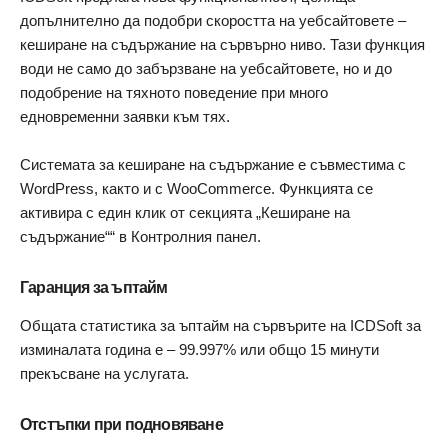
допълнително да подобри скоростта на уебсайтовете –
кеширане на съдържание на сървърно ниво. Тази функция
води не само до забързване на уебсайтовете, но и до
подобрение на тяхното поведение при много
едновременни заявки към тях.
Системата за кеширане на съдържание е съвместима с
WordPress, както и с WooCommerce. Функцията се
активира с един клик от секцията „Кеширане на
съдържание““ в Контролния панел.
Гаранция за ъптайм
Общата статистика за ъптайм на сървърите на ICDSoft за
изминалата година е – 99.997% или общо 15 минути
прекъсване на услугата.
Отстъпки при подновяване