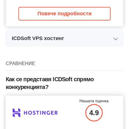
Повече подробности
ICDSoft VPS хостинг
Име на плана
First Class
Хранилище
200 GB SSD
СРАВНЕНИЕ
Ширина на канала
5 TB
Как се представя ICDSoft спрямо
Процесор
2 cores @ 2.3 GHz
конкуренцията?
RAM
8 GB
Нашата оценка
Цена
$
239
4.9