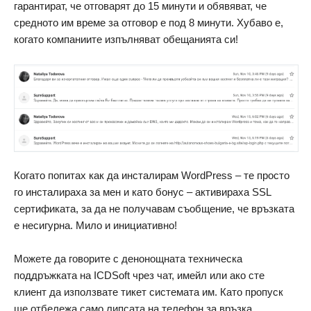
гарантират, че отговaрят до 15 минути и обявяват, че
средното им време за отговор е под 8 минути. Хубаво е,
когато компаниите изпълняват обещанията си!
Когато попитах как да инсталирам WordPress – те просто
го инсталираха за мен и като бонус – активираха SSL
сертификата, за да не получавам съобщение, че връзката
е несигурна. Мило и инициативно!
Можете да говорите с денонощната техническа
поддръжката на ICDSoft чрез чат, имейл или ако сте
клиент да използвате тикет системата им. Като пропуск
ще отбeлежа само липсата на телефон за връзка.