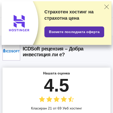
Класираме доставчиците на базата на подробни тестове и
проучвания, но също така вземаме предвид вашите отзиви и
търговски си споразумения с различните доставчици. Тази страница
Страхотен хостинг на
съдържа партньорски връзки.
Разкриване на реклама
.
страхотна цена
US$
Вземете последната оферта
ICDSoft рецензия – Добра
инвестиция ли е?
Нашата оценка
4.5
Класиран 21 от 69 Уеб хостинг