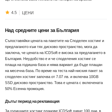
4.5
ЦЕНИ
Над средните цени за България
Съпоставяйки цената на пакетите на Споделен хостинг и
предлаганoто към тях дисково пространство, мога да
заключа, че цената на ICDSoft e висока за предлагането в
България. Неудобство е и че споделения хостинг се
плаща на годишна база и няма вариант да бъде плащан
на месечна база. По време на теста най-ниския пакет за
споделен хостинг започва от 7.07 лв. и включва 10GB
SSD дисково пространство. Това е цената с включената
50% Есенна промоция.
Дълъг период на рекламация
За годишните хостинг планове ICDSoft дават 100 дни, в