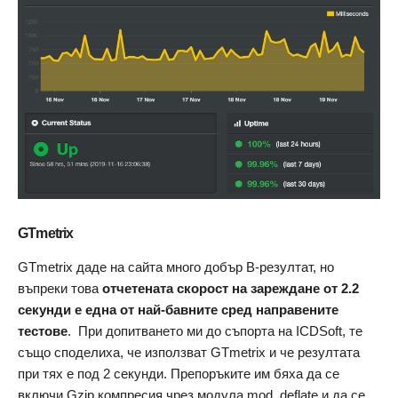
GTmetrix
GTmetrix даде на сайта много добър B-резултат, но
въпреки това
отчетената скорост на зареждане от 2.2
секунди е една от най-бавните сред направените
тестове
. При допитването ми до съпорта на ICDSoft, те
също споделиха, че използват GTmetrix и че резултата
при тях е под 2 секунди. Препоръките им бяха да се
включи Gzip компресия чрез модула mod_deflate и да се