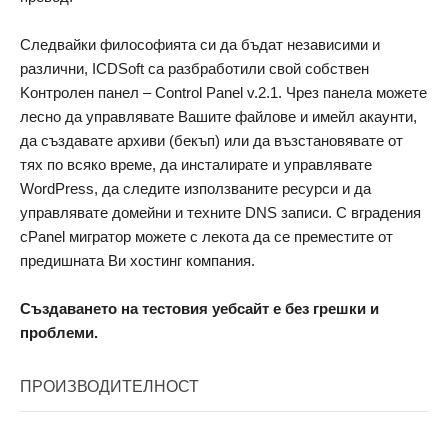
Следвайки философията си да бъдат независими и
различни, ICDSoft са разбработили свой собствен
Kонтролен панел – Control Panel v.2.1. Чрез панела можете
лесно да управлявате Вашите файлове и имейл акаунти,
да създавате архиви (бекъп) или да възстановявате от
тях по всяко време, да инсталирате и управлявате
WordPress, да следите използваните ресурси и да
управлявате домейни и техните DNS записи. С вградения
cPanel мигратор можете с лекота да се преместите от
предишната Ви хостинг компания.
Създаването на тестовия уебсайт е без грешки и
проблеми.
ПРОИЗВОДИТЕЛНОСТ