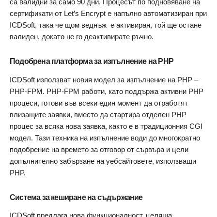
са валидни за само 90 дни. Процесът по подновяване на
сертификати от Let’s Encrypt е напълно автоматизиран при
ICDSoft, така че щом веднъж e активиран, той ще остане
валиден, докато не го деактивирате ръчно.
Подобрена платформа за изпълнение на PHP
ICDSoft използват новия модел за изпълнение на PHP –
PHP-FPM. PHP-FPM работи, като поддържа активни PHP
процеси, готови във всеки един момент да отработят
влизащите заявки, вместо да стартира отделен PHP
процес за всяка нова заявка, както е в традиционния CGI
модел. Тази техника на изпълнение води до многократно
подобрение на времето за отговор от сървъра и цели
допълнително забързане на уебсайтовете, използващи
PHP.
Система за кеширане на съдържание
ICDSoft предлага нова функционалност, целяща