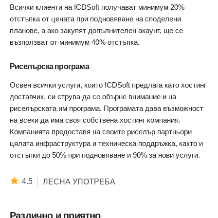
Всички клиенти на ICDSoft получават минимум 20%
отстъпка от цената при подновяване на споделени
планове, а ако закупят допълнителен акаунт, ще се
възползват от минимум 40% отстъпка.
Риселърска програма
Освен всички услуги, които ICDSoft предлага като хостинг
доставчик, си струва да се обърне внимание и на
риселърската им програма. Програмата дава възможност
на всеки да има своя собствена хостинг компания.
Компанията предоставя на своите риселър партньори
цялата инфраструктура и техническа поддръжка, както и
отстъпки до 50% при подновяване и 90% за нови услуги.
4.5
ЛЕСНА УПОТРЕБА
Различно и приятно