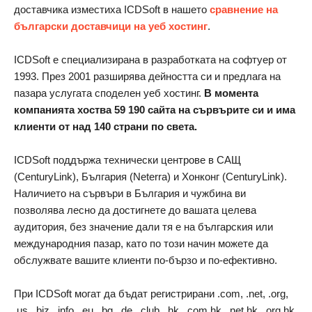
доставчика изместиха ICDSoft в нашето
сравнение на
български доставчици на уеб хостинг
.
ICDSoft е специализирана в разработката на софтуер от
1993. През 2001 разширява дейността си и предлага на
пазара услугата споделен уеб хостинг.
В момента
компанията хоства 59 190 сайта на сървърите си и има
клиенти от над 140 страни по света.
ICDSoft поддържа технически центрове в САЩ
(CenturyLink), България (Neterra) и Хонконг (CenturyLink).
Наличието на сървъри в България и чужбина ви
позволява лесно да достигнете до вашата целева
аудитория, без значение дали тя е на българския или
международния пазар, като по този начин можете да
обслужвате вашите клиенти по-бързо и по-ефективно.
При ICDSoft могат да бъдат регистрирани .com, .net, .org,
.us, .biz, .info, .eu, .bg, .de, .club, .hk, .com.hk, .net.hk, .org.hk,