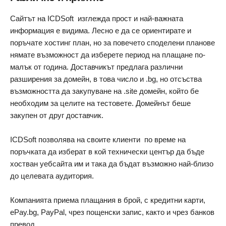
Сайтът на ICDSoft изглежда прост и най-важната
информация е видима. Лесно е да се ориентирате и
поръчате хостинг план, но за повечето споделени планове
нямате възможност да изберете период на плащане по-
малък от година. Доставчикът предлага различни
разширения за домейн, в това число и .bg, но отсъства
възможността да закупуване на .site домейн, който бе
необходим за целите на тестовете. Домейнът беше
закупен от друг доставчик.
ICDSoft позволява на своите клиенти по време на
поръчката да изберат в кой технически център да бъде
хостван уебсайта им и така да бъдат възможно най-близо
до целевата аудитория.
Компанията приема плащания в брой, с кредитни карти,
ePay.bg, PayPal, чрез пощенски запис, както и чрез банков
превод.