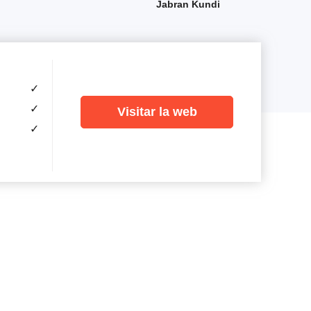
Jabran Kundi
✓
✓
Visitar la web
✓