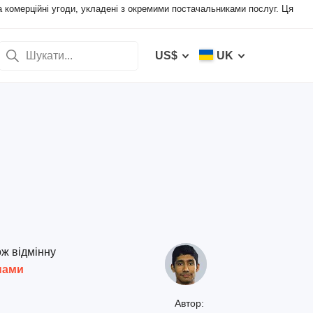
а комерційні угоди, укладені з окремими постачальниками послуг. Ця
US$
UK
ож відмінну
нами
Автор: