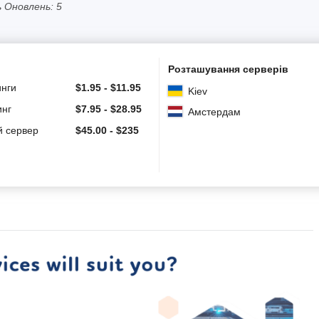
ь Оновлень: 5
Розташування серверів
инги
$
1.95
-
$
11.95
Kiev
инг
$
7.95
-
$
28.95
Амстердам
й сервер
$
45.00
-
$
235