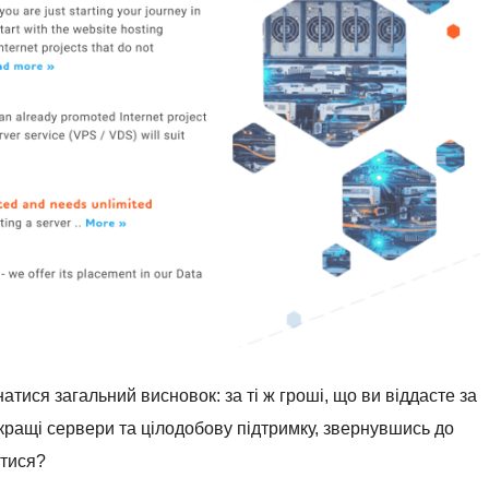
натися загальний висновок: за ті ж гроші, що ви віддасте за
кращі сервери та цілодобову підтримку, звернувшись до
атися?