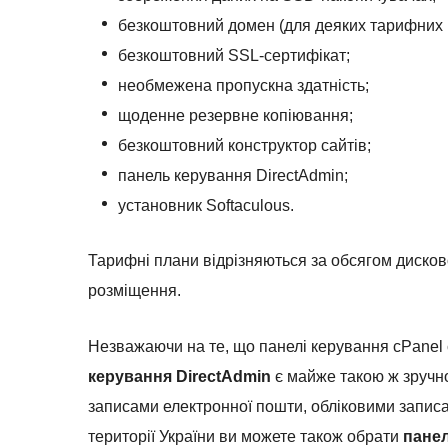
безкоштовний домен (для деяких тарифних 
безкоштовний SSL-сертифікат;
необмежена пропускна здатність;
щоденне резервне копіювання;
безкоштовний конструктор сайтів;
панель керування DirectAdmin;
установник Softaculous.
Тарифні плани відрізняються за обсягом дисково
розміщення.
Незважаючи на те, що панелі керування cPanel
керування DirectAdmin
є майже такою ж зручн
записами електронної пошти, обліковими запис
території України ви можете також обрати
панел