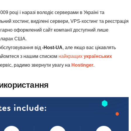
09 році і наразі володіє серверами в Україні та
льний хостинг, виділені сервери, VPS-хостинг та реєстрація
 гарно оформлений сайт компанії доступний лише
доларах США.
обслуговування від
-Host-UA
, але якщо вас цікавлять
найомтеся з нашим списком
найкращих
українських
ервіс, радимо звернути увагу на
Hostinger
.
використання