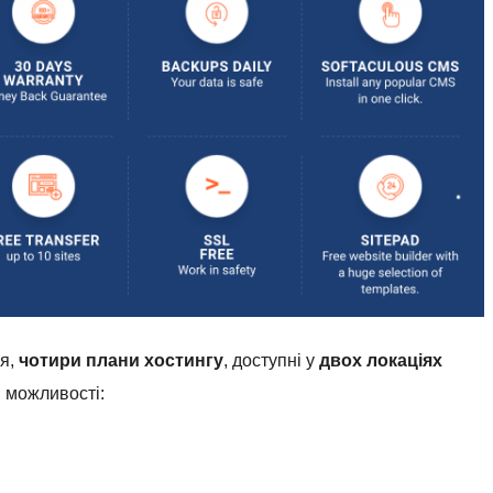
ся,
чотири плани хостингу
, доступні у
двох локаціях
і можливості: