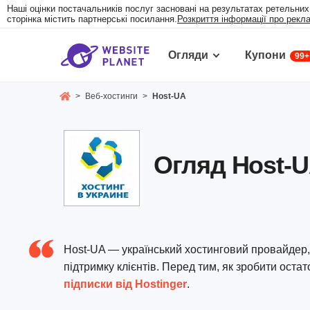
Наші оцінки постачальників послуг засновані на результатах ретельних
сторінка містить партнерські посилання.
Розкриття інформації про рекл
Огляди
Купони
99+
>
Веб-хостинги
>
Host-UA
Огляд Host-U
Host-UA — український хостинговий провайдер, 
підтримку клієнтів. Перед тим, як зробити оста
підписки від Hostinger
.