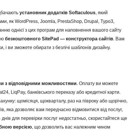
едбачають
установник додатків Softaculous
, який
и, як WordPress, Joomla, PrestaShop, Drupal, Typo3,
нню однієї з цих програм для наповнення вашого сайту
гою
безкоштовного SitePad — конструктора сайтів
. Вам
и, і ви зможете обирати з безлічі шаблонів дизайну.
ни з відповідними можливостями
. Оплату ви можете
t24, LiqPay, банківського переказу або кредитної карти.
ахунку: щомісяця, щокварталу, раз на півроку або щорічно,
ів, яка дозволяє вам передчасно відмовитися від послуг,
 днів для перевірки послуг недостатньо, скористайтеся ще
бною версією
, що дозволить вас належним чином