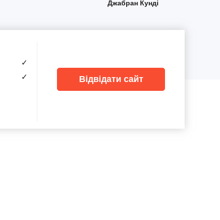
Джабран Кунді
✓
✓
Відвідати сайт