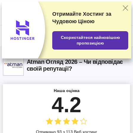
Наші оцінки постачальників послуг засновані на результатах
ретельних тестувань та досліджень, але ми беремо до уваги також і
ваші відгуки та комерційні угоди, укладені з окремими
Отримайте Хостинг за
постачальниками послуг. Ця сторінка містить партнерські
Чудовою Ціною
посилання.
Розкриття інформації про рекламодавців
US$
Скористайтеся найновішою
пропозицією
Atman Огляд 2026 – Чи відповідає
своїй репутації?
Наша оцінка
4.2
Отримано 93 з 113 Веб хостинг