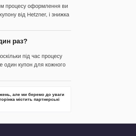
гом процесу оформлення ви
упону від Hetzner, і знижка
дин раз?
оскільки під час процесу
е один купон для кожного
джень, але ми беремо до уваги
торінка містить партнерські