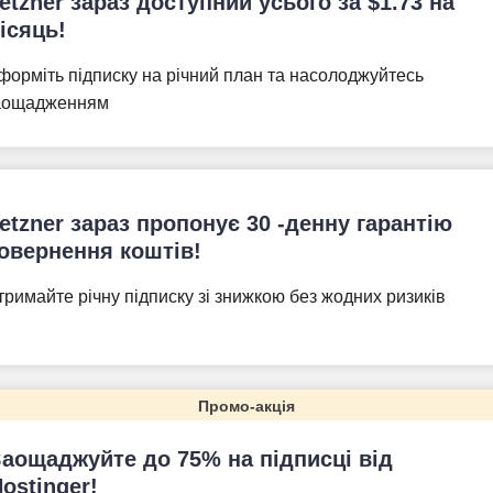
etzner зараз доступний усього за
$
1.73
на
ісяць!
форміть підписку на річний план та насолоджуйтесь
аощадженням
etzner зараз пропонує 30 -денну гарантію
овернення коштів!
тримайте річну підписку зі знижкою без жодних ризиків
Промо-акція
Заощаджуйте до 75% на підписці від
ostinger!