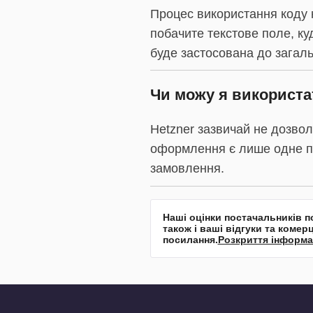
Процес використання коду 
побачите текстове поле, куд
буде застосована до загаль
Чи можу я використат
Hetzner зазвичай не дозвол
оформлення є лише одне по
замовлення.
Наші оцінки постачальників п
також і ваші відгуки та комер
посилання.
Розкриття інформа