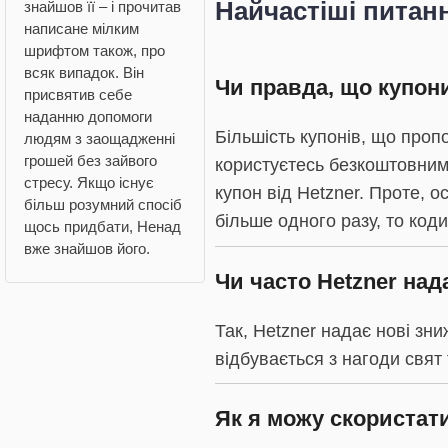
Найчастіші питан
знайшов її – і прочитав
написане мілким
шрифтом також, про
всяк випадок. Він
Чи правда, що купон
присвятив себе
наданню допомоги
Більшість купонів, що про
людям з заощадженні
грошей без зайвого
користуєтесь безкоштовним
стресу. Якщо існує
купон від Hetzner. Проте, 
більш розумний спосіб
більше одного разу, то коди
щось придбати, Ненад
вже знайшов його.
Чи часто Hetzner над
Так, Hetzner надає нові зни
відбувається з нагоди свят
Як я можу скористати