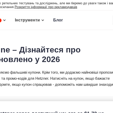
х ретельних тестувань та досліджень, але ми беремо до уваги також і ваш
посилання.
Розкриття інформації про рекламодавців
Інструменти
Блог
ine – Дізнайтеся про
новлено у 2026
ляємо фальшиві купони. Крім того, ми додаємо найновіші пропозиц
в та промо-кодів для Hetzner. Натисніть на купон, якщо бажаєте
овідомте, якщо купон спрацював - допоможіть нам швидше знаход