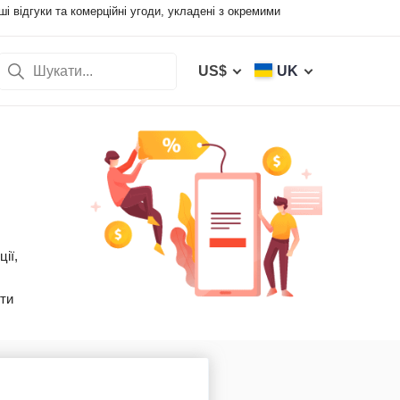
і відгуки та комерційні угоди, укладені з окремими
US$
UK
ії,
ити