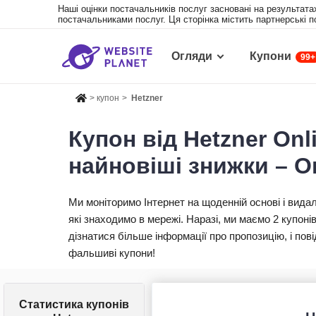
Наші оцінки постачальників послуг засновані на результата
постачальниками послуг. Ця сторінка містить партнерські 
Огляди
Купони
99+
>
купон
>
Hetzner
Купон від Hetzner Onl
найновіші знижки – О
Ми моніторимо Інтернет на щоденній основі і вида
які знаходимо в мережі. Наразі, ми маємо 2 купоні
дізнатися більше інформації про пропозицію, і п
фальшиві купони!
Статистика купонів