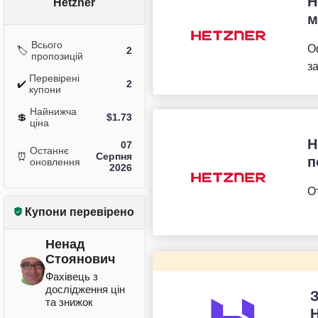
H
Hetzner
м
Всього
О
🏷️
2
пропозицій
з
Перевірені
✔️
2
купони
Найнижча
💲
$
1.73
ціна
H
07
Останнє
⏰
Серпня
п
оновлення
2026
О
Купони перевірено
Ненад
Стоянович
Фахівець з
дослідження цін
та знижок
H