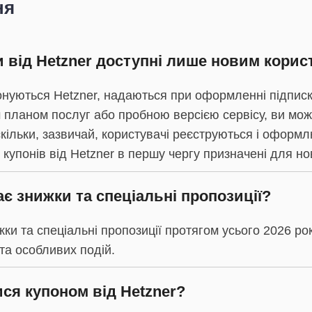
ня
и від Hetzner доступні лише новим кори
понуються Hetzner, надаються при оформленні підпис
 планом послуг або пробною версією сервісу, ви мож
оскільки, зазвичай, користувачі реєструються і оформ
 купонів від Hetzner в першу чергу призначені для но
ає знижки та спеціальні пропозиції?
жки та спеціальні пропозиції протягом усього 2026 ро
 та особливих подій.
ся купоном від Hetzner?