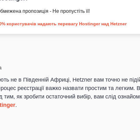
бмежена пропозиція - Не пропустіть її!
0% користувачів надають перевагу Hostinger над Hetzner
а
ть не в Південній Африці, Hetzner вам точно не піді
 процес реєстрації важко назвати простим та легким.
 тим, як зробити остаточний вибір, вам слід ознайом
tinger
.