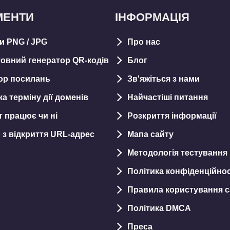
МЕНТИ
ІНФОРМАЦІЯ
и PNG / JPG
Про нас
овний генератор QR-кодів
Блог
ор посилань
Зв'яжіться з нами
а терміну дії доменів
Найчастіші питання
т працює чи ні
Розкриття інформації
 з відкриття URL-aдрес
Мапа сайту
Методологія тестування
Політика конфіденційнос
Правила користування 
Політика DMCA
Преса