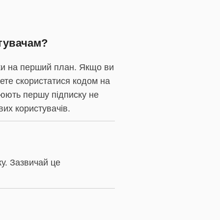
стувачам?
ки на перший план. Якщо ви
ете скористатися кодом на
люють першу підписку не
вих користувачів.
ку. Зазвичай це