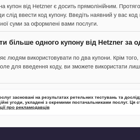
на купон від Hetzner є досить прямолінійним. Протя
и слід ввести код купону. Введіть наявний у вас код к
ної суми за оформлені вами послуги.
и більше одного купону від Hetzner за о
яє людям використовувати по два купони. Крім того, 
ле для введення коду, ви зможете використати лиш
ослуг засновані на результатах ретельних тестувань та дослі
ційні угоди, укладені з окремими постачальниками послуг. Ця с
ції про рекламодавців