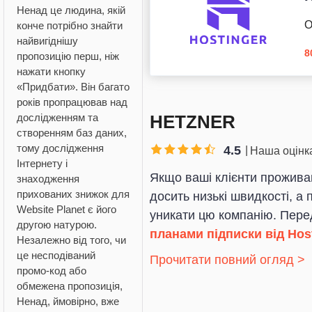
Ненад це людина, якій
О
конче потрібно знайти
найвигіднішу
8
пропозицію перш, ніж
нажати кнопку
«Придбати». Він багато
років пропрацював над
HETZNER
дослідженням та
створенням баз даних,
тому дослідження
4.5
Наша оцінк
Інтернету і
Якщо ваші клієнти проживаю
знаходження
прихованих знижок для
досить низькі швидкості, а
Website Planet є його
уникати цю компанію. Перед
другою натурою.
планами підписки від Hos
Незалежно від того, чи
це несподіваний
Прочитати повний огляд >
промо-код або
обмежена пропозиція,
Ненад, ймовірно, вже