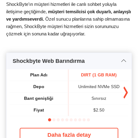
ShockByte’ın müşteri hizmetleri ile canlı sohbet yoluyla
iletişime geçtiğimde,
müşteri temsilcisi çok duyarlı, anlayışlı
ve yardımseverdi.
Özel sunucu planlarına sahip olmamasına
rağmen, ShockByte müşteri hizmetleri sizin sorununuzu
çözmek için sonuna kadar uğraşıyorlar.
Shockbyte Web Barındırma
Plan Adı
DIRT (1 GB RAM)
Depo
Unlimited NVMe SSD
Bant genişliği
Sınırsız
Fiyat
$
2.50
Daha fazla detay