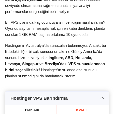
seviyede olmamasına rağmen, sunulan fiyatlarla iyi
performanslar sergilediğini belirtmeliyim.
Bir VPS planında kaç oyuncuya izin verildiğini nasıl anlarım?
Oyuncu sayılarını hesaplamak için en kaba denklem, planda
sunulan 1 GB RAM başına ortalama 10 oyuncudur.
Hostinger’ın Avustralya’da sunucuları bulunmuyor. Ancak, bu
listedeki diğer birçok sunucunun aksine Güney Amerika’da
sunucu hizmeti veriyorlar.
İngiltere, ABD, Hollanda,
Litvanya, Singapur ve Brezilya’daki VPS sunucularından
birini seçebilirsiniz!
Hostinger’ın şu anda özel sunucu
planları sunmadığını da hatırlatmak isterim.
Hostinger VPS Barındırma
Plan Adı
KVM 1