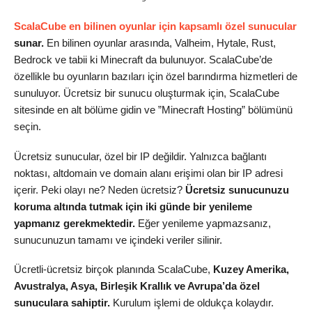
ScalaCube en bilinen oyunlar için kapsamlı özel sunucular
sunar.
En bilinen oyunlar arasında, Valheim, Hytale, Rust,
Bedrock ve tabii ki Minecraft da bulunuyor. ScalaCube’de
özellikle bu oyunların bazıları için özel barındırma hizmetleri de
sunuluyor. Ücretsiz bir sunucu oluşturmak için, ScalaCube
sitesinde en alt bölüme gidin ve ”Minecraft Hosting” bölümünü
seçin.
Ücretsiz sunucular, özel bir IP değildir. Yalnızca bağlantı
noktası, altdomain ve domain alanı erişimi olan bir IP adresi
içerir. Peki olayı ne? Neden ücretsiz?
Ücretsiz sunucunuzu
koruma altında tutmak için iki günde bir yenileme
yapmanız gerekmektedir.
Eğer yenileme yapmazsanız,
sunucunuzun tamamı ve içindeki veriler silinir.
Ücretli-ücretsiz birçok planında ScalaCube,
Kuzey Amerika,
Avustralya, Asya, Birleşik Krallık ve Avrupa’da özel
sunuculara sahiptir.
Kurulum işlemi de oldukça kolaydır.