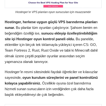
Hostinger’ın VPS planları oyun sunucuları için muazzamdır
Hostinger, herkese uygun güçlü VPS barındırma planları
sunar.
Bu planlar tüm oyunları çalıştırıyor. Şahsen benim en
beğendiğim özelliği ise,
sunucu ekleyip özelleştirebildiğim
site içi Hostinger oyun kontrol paneli oldu.
Bu panelde,
eklentiler için birçok tek tıklamayla yükleyici içeren CS: GO,
Team Fortress 2, Rust, Rust Oxide ve tabii ki Minecraft dahil
olmak üzere çeşitli popüler oyunlar arasından seçim
yapmanıza olanak tanınıyor.
Hostinger’in resmi sitesindeki faydalı öğreticiler ve kılavuzlar
sayesinde,
oyun kurulum süreçlerini ve panel kontrolünü
kolayca yapabilirsiniz.
Özellikle oyuna özel barındırma
hizmeti sunan sunucuların izin verdiğinden çok daha fazla
başlık ekleyebilmeyi de çok beğendim.