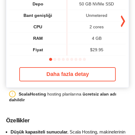
Depo
50 GB NVMe SSD
Bant genişliği
Unmetered
CPU
2 cores
RAM
4 GB
Fiyat
$
29.95
Daha fazla detay
ScalaHosting
hosting planlarına
ücretsiz alan adı
dahildir
Özellikler
Düşük kapasiteli sunucular.
Scala Hosting, makinelerinin