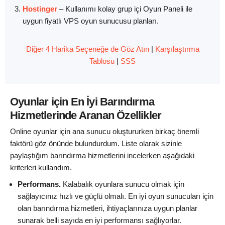
Hostinger
– Kullanımı kolay grup içi Oyun Paneli ile
uygun fiyatlı VPS oyun sunucusu planları.
Diğer 4 Harika Seçeneğe de Göz Atın
|
Karşılaştırma
Tablosu
|
SSS
Oyunlar için En İyi Barındırma
Hizmetlerinde Aranan Özellikler
Online oyunlar için ana sunucu oluştururken birkaç önemli
faktörü göz önünde bulundurdum. Liste olarak sizinle
paylaştığım barındırma hizmetlerini incelerken aşağıdaki
kriterleri kullandım.
Performans.
Kalabalık oyunlara sunucu olmak için
sağlayıcınız hızlı ve güçlü olmalı. En iyi oyun sunucuları için
olan barındırma hizmetleri, ihtiyaçlarınıza uygun planlar
sunarak belli sayıda en iyi performansı sağlıyorlar.