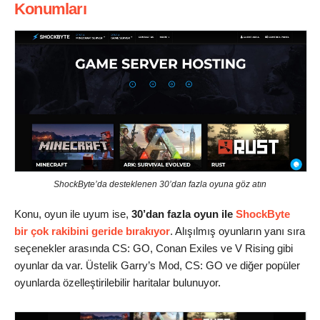
Konumları
ShockByte’da desteklenen 30’dan fazla oyuna göz atın
Konu, oyun ile uyum ise,
30’dan fazla oyun ile
ShockByte
bir çok rakibini geride bırakıyor
. Alışılmış oyunların yanı sıra
seçenekler arasında CS: GO, Conan Exiles ve V Rising gibi
oyunlar da var. Üstelik Garry’s Mod, CS: GO ve diğer popüler
oyunlarda özelleştirilebilir haritalar bulunuyor.