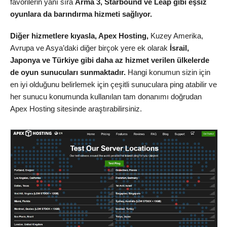
favorilerin yanı sıra
Arma 3, Starbound ve Leap gibi eşsiz
oyunlara da barındırma hizmeti sağlıyor.
Diğer hizmetlere kıyasla, Apex Hosting,
Kuzey Amerika,
Avrupa ve Asya’daki diğer birçok yere ek olarak
İsrail,
Japonya ve Türkiye gibi daha az hizmet verilen ülkelerde
de oyun sunucuları sunmaktadır.
Hangi konumun sizin için
en iyi olduğunu belirlemek için çeşitli sunuculara ping atabilir ve
her sunucu konumunda kullanılan tam donanımı doğrudan
Apex Hosting sitesinde araştırabilirsiniz.