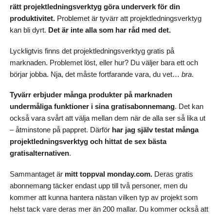
rätt projektledningsverktyg göra underverk för din
produktivitet.
Problemet är tyvärr att projektledningsverktyg
kan bli dyrt.
Det är inte alla som har råd med det.
Lyckligtvis finns det projektledningsverktyg gratis på
marknaden. Problemet löst, eller hur? Du väljer bara ett och
börjar jobba. Nja, det måste fortfarande vara, du vet…
bra
.
Tyvärr erbjuder många produkter på marknaden
undermåliga funktioner i sina gratisabonnemang
. Det kan
också vara svårt att välja mellan dem när de alla ser så lika ut
– åtminstone på pappret. Därför
har jag själv testat många
projektledningsverktyg och hittat de sex bästa
gratisalternativen
.
Sammantaget är
mitt toppval monday.com.
Deras gratis
abonnemang täcker endast upp till två personer, men du
kommer att kunna hantera nästan vilken typ av projekt som
helst tack vare deras mer än 200 mallar. Du kommer också att