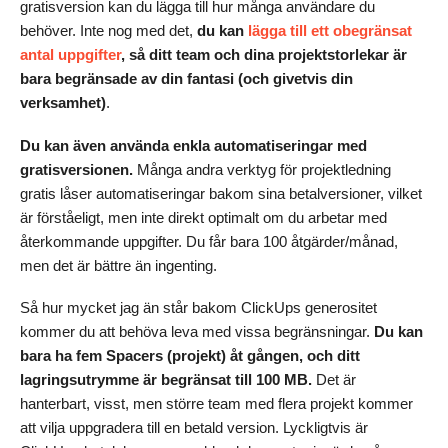
gratisversion kan du lägga till hur många användare du
behöver. Inte nog med det,
du kan
lägga till ett obegränsat
antal uppgifter
, så ditt team och dina projektstorlekar är
bara begränsade av din fantasi (och givetvis din
verksamhet)
.
Du kan även använda enkla automatiseringar med
gratisversionen.
Många andra verktyg för projektledning
gratis låser automatiseringar bakom sina betalversioner, vilket
är förståeligt, men inte direkt optimalt om du arbetar med
återkommande uppgifter. Du får bara 100 åtgärder/månad,
men det är bättre än ingenting.
Så hur mycket jag än står bakom ClickUps generositet
kommer du att behöva leva med vissa begränsningar.
Du kan
bara ha fem Spacers (projekt) åt gången, och ditt
lagringsutrymme är begränsat till 100 MB.
Det är
hanterbart, visst, men större team med flera projekt kommer
att vilja uppgradera till en betald version. Lyckligtvis är