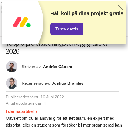
Vi rankar leverantörer baserat på rigorösa tester och efterforskning, men vi
lyssnar även på din feedback och våra kommersiella avtal med
leverantörer. Denna sida innehåller partnerlänkar.
Annonseringsinformation
Håll koll på dina projekt gratis
US$
Testa gratis
Topp 6 projektledningsverktyg gratis år
2026
Skriven av:
Andrés Gánem
Recenserad av:
Joshua Bromley
Publicerades först:
16 Juni 2022
Antal uppdateringar: 4
I denna artikel
Oavsett om du är ansvarig för ett litet team, en expert med
tidsbrist, eller en student som försöker bli mer organiserad
kan