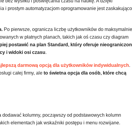
e bez wysiłku i poświęcania czasu na naukę. A dzięki
ia i prostym automatyzacjom oprogramowanie jest zaskakująco
a.
Po pierwsze, ogranicza liczbę użytkowników do maksymalni
rowanych w płatnych planach, takich jak oś czasu czy diagram
epiej postawić na plan Standard, który oferuje nieograniczo
y i widoki osi czasu
.
jlepszą darmową opcją dla użytkowników indywidualnych
.
sługi całej firmy, ale
to świetna opcja dla osób, które chcą
na dodawać kolumny, począwszy od podstawowych kolumn
akich elementach jak wskaźniki postępu i menu rozwijane.