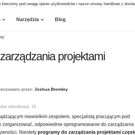
e bierzemy pod uwagę opinie użytkowników i nasze umowy handlowe z dostawca
Narzędzia
Blog
26)
zarządzania projektami
cenzowano przez:
Joshua Bromley
zba aktualizacji: 15
ządzającym niewielkim zespołem, specjalistą pracującym pod
się zorganizować, odpowiednie oprogramowanie do zarządzania
tywności. Niestety
programy do zarządzania projektami częst