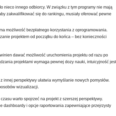
 do nieco innego odbiorcy. W związku z tym programy nie mają
 aby zakwalifikować się do rankingu, musiały oferować pewne
ma możliwość bezpłatnego korzystania z oprogramowania.
dzanie projektem od początku do końca – bez konieczności
owinien dawać możliwość uruchomienia projektu od razu po
ądzania projektami wymaga pewnej dozy nauki, intuicyjność jes
t z innej perspektywy ułatwia wymyślanie nowych pomysłów.
sposobów wizualizacji.
czasu warto spojrzeć na projekt z szerszej perspektywy.
różne dashboardy i opcje raportowania zapewniające przejrzysty