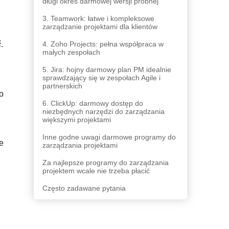
długi okres darmowej wersji próbnej
3. Teamwork: łatwe i kompleksowe
zarządzanie projektami dla klientów
4. Zoho Projects: pełna współpraca w
ć
.
małych zespołach
5. Jira: hojny darmowy plan PM idealnie
sprawdzający się w zespołach Agile i
partnerskich
o
6. ClickUp: darmowy dostęp do
niezbędnych narzędzi do zarządzania
większymi projektami
Inne godne uwagi darmowe programy do
e
zarządzania projektami
Za najlepsze programy do zarządzania
projektem wcale nie trzeba płacić
Często zadawane pytania