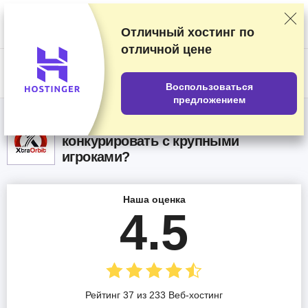
Мы оцениваем продавцов по результатам тщательного тестирования
и изучения, а также учитываем ваши отзывы и наши коммерческие
соглашения с провайдерами. На данной странице содержатся
Отличный хостинг по
партнёрские ссылки.
Раскрытие информации о рекламе
отличной цене
US$
Воспользоваться
предложением
XtraOrbit Oтзывы 2026 – Может
конкурировать с крупными
игроками?
Наша оценка
4.5
Рейтинг 37 из 233 Веб-хостинг