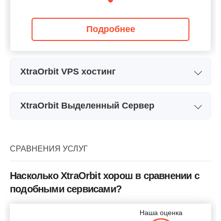
Подробнее
XtraOrbit VPS хостинг
Название плана
Starter VPS (I)
XtraOrbit Выделенный Сервер
Хранилище
3 GB
Название плана
Intel Dual Core 1.6 GHz
I
ЦП
-
Хранилище
80 GB
СРАВНЕНИЯ УСЛУГ
ОЗУ
128 MB
ЦП
2 x 2.00GHz
Цена
$
19.99
Насколько XtraOrbit хорош в сравнении с
ОЗУ
512 MB
подобными сервисами?
Цена
$
69.99
Наша оценка