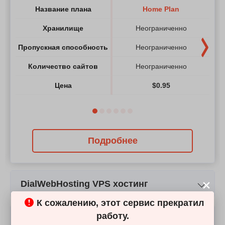
Название плана
Home Plan
Хранилище
Неограниченно
Пропускная способность
Неограниченно
Количество сайтов
Неограниченно
Цена
$
0.95
Подробнее
DialWebHosting VPS хостинг
К сожалению, этот сервис прекратил
Название плана
LP1-Linux VPS Hosting
WP1
работу.
DialWebHosting Выделенный Сервер