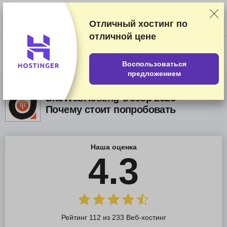
Мы оцениваем продавцов по результатам тщательного тестирования
и изучения, а также учитываем ваши отзывы и наши коммерческие
соглашения с провайдерами. На данной странице содержатся
Отличный хостинг по
партнёрские ссылки.
Раскрытие информации о рекламе
отличной цене
US$
Воспользоваться
предложением
DialWebHosting Обзор 2026 –
Почему стоит попробовать
Наша оценка
4.3
Рейтинг 112 из 233 Веб-хостинг