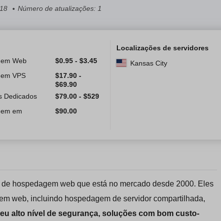
018
Número de atualizações: 1
Localizações de servidores
gem Web
$
0.95
-
$
3.45
Kansas City
gem VPS
$
17.90
-
$
69.90
s Dedicados
$
79.00
-
$
529
gem em
$
90.00
o de hospedagem web que está no mercado desde 2000. Eles
em web, incluindo hospedagem de servidor compartilhada,
seu alto nível de segurança, soluções com bom custo-