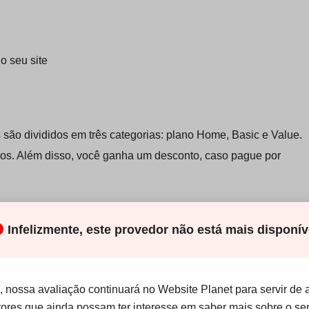
o seu site
ão divididos em três categorias: plano Home, Basic e Value.
ivos. Além disso, você ganha um desconto, caso pague por
chat, no qual
uma pessoa real cuida da sua questão
Infelizmente, este provedor não está mais disponív
m cliente. Nós fizemos algumas perguntas semitécnicas
a e fundamentada. Apesar disso, ficamos um pouco irritados
eridos para outro departamento, onde outra pessoa iniciou
 nossa avaliação continuará no Website Planet para servir de 
ização, com pouca continuidade. Entretanto, o fato confirmou
itores que ainda possam ter interesse em saber mais sobre o ser