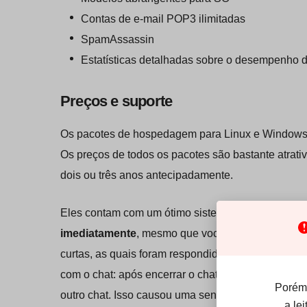
Contas de e-mail POP3 ilimitadas
SpamAssassin
Estatísticas detalhadas sobre o desempenho d
Preços e suporte
Os pacotes de hospedagem para Linux e Windows s
Os preços de todos os pacotes são bastante atrat
dois ou três anos antecipadamente.
Eles contam com um ótimo sistema de suporte por 
imediatamente
, mesmo que você ainda não seja u
curtas, as quais foram respondidas de forma rápid
com o chat: após encerrar o chat, nós fomos transf
Porém,
outro chat. Isso causou uma sensação de desorgan
a le