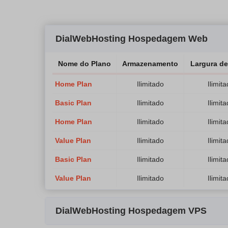
DialWebHosting Hospedagem Web
Nome do Plano
Armazenamento
Largura d
Home Plan
Ilimitado
Ilimit
Basic Plan
Ilimitado
Ilimit
Home Plan
Ilimitado
Ilimit
Value Plan
Ilimitado
Ilimit
Basic Plan
Ilimitado
Ilimit
Value Plan
Ilimitado
Ilimit
DialWebHosting Hospedagem VPS