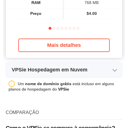
RAM
768 MB
Preço
$
4.00
Mais detalhes
VPSie Hospedagem em Nuvem
CustomPlan-Build Your
Nome do Plano
Um
nome de domínio grátis
está incluso em alguns
Own
planos de hospedagem do
VPSie
Armazenamento
Ilimitado
Largura de banda
Ilimitado
COMPARAÇÃO
CPU
-
RAM
0 B
Como o VPSie se compara à concorrência?