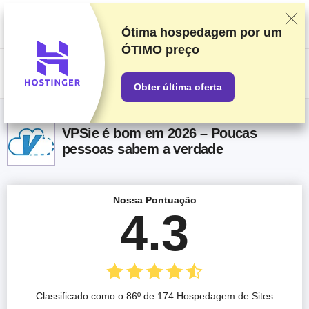
Classificamos os fornecedores com base em testes e pesquisas
rigorosos, mas também levamos em consideração seu feedback e
nossos acordos comerciais com provedores. Esta página contém links
Ótima hospedagem por um
de afiliados.
Divulgação de Publicidade
ÓTIMO preço
US$
Obter última oferta
VPSie é bom em 2026 – Poucas
pessoas sabem a verdade
Nossa Pontuação
4.3
Classificado como o 86º de 174 Hospedagem de Sites