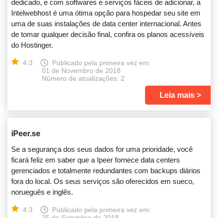
dedicado, e com softwares e serviços fáceis de adicionar, a
Intelwebhost é uma ótima opção para hospedar seu site em
uma de suas instalações de data center internacional. Antes
de tomar qualquer decisão final, confira os planos acessíveis
do Hostinger.
4.3
Publicado pela primeira vez em:
01 de Novembro de 2018
Número de atualizações: 2
Leia mais
iPeer.se
Se a segurança dos seus dados for uma prioridade, você
ficará feliz em saber que a Ipeer fornece data centers
gerenciados e totalmente redundantes com backups diários
fora do local. Os seus serviços são oferecidos em sueco,
norueguês e inglês.
4.3
Publicado pela primeira vez em:
25 de Setembro de 2018