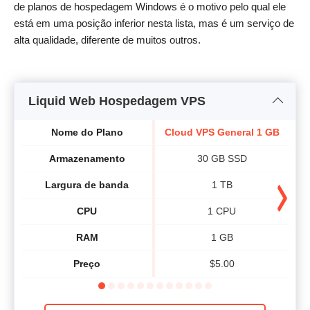
de planos de hospedagem Windows é o motivo pelo qual ele
está em uma posição inferior nesta lista, mas é um serviço de
alta qualidade, diferente de muitos outros.
Liquid Web Hospedagem VPS
Nome do Plano
Cloud VPS General 1 GB
Cl
Armazenamento
30 GB SSD
Largura de banda
1 TB
CPU
1 CPU
RAM
1 GB
Preço
$
5.00