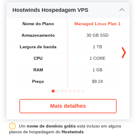
Hostwinds Hospedagem VPS
Nome do Plano
Managed Linux Plan 1
M
Armazenamento
30 GB SSD
Largura de banda
1 TB
CPU
1 CORE
RAM
1 GB
Preço
$
8.24
Mais detalhes
Um
nome de domínio grátis
está incluso em alguns
planos de hospedagem do
Hostwinds