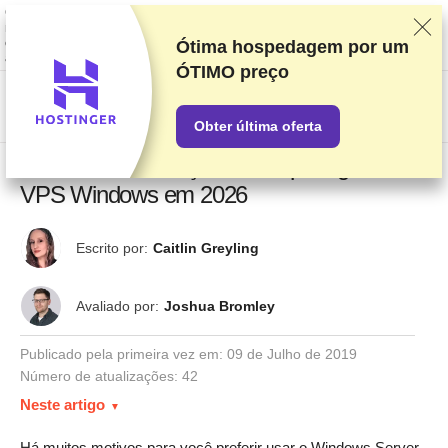
Classificamos os fornecedores com base em testes e pesquisas rigorosos,
mas também levamos em consideração seu feedback e nossos acordos
comerciais com provedores. Esta página contém links de
Ótima hospedagem por um
afiliados.
Divulgação de Publicidade
ÓTIMO preço
US$
Obter última oferta
10 melhores serviços de hospedagem
VPS Windows em 2026
Escrito por:
Caitlin Greyling
Avaliado por:
Joshua Bromley
Publicado pela primeira vez em:
09 de Julho de 2019
Número de atualizações: 42
Neste artigo
Há muitos motivos para você preferir usar o Windows Server