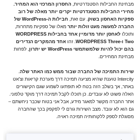
מבחינת החבילות הסטנדרטיות,
החסרון המרכזי הוא המחיר.
מחירי החבילות הסטנדרטיות יקרים יותר מאלה של רוב
ספקיות האחסון בשוק
. עם זאת,
חבילות ה-WordPress של
החברה למעשה מעט זולות יותר
מאלו של ספקיות מתחרות,
ותוכלו
לאחסן יותר מדומיין אחד בחבילות WORDPRESS
Two ו-WORDPRESS Three
. זהו
אחד מהמקרים הנדירים
בהם יכול להיות שלמשתמשי WordPress יש יתרון
, לפחות
מבחינת המחירים.
שירות התמיכה של החברה שבור ממש כמו האתר שלה
.
Intercity טוענת שהיא מציעה תמיכה דרך מערכת קריאות וצ’אט
באתר, אך בשלב הזה בטח לא תופתעו לשמוע שגם הקישורים
האלה פשוט לא עובדים. כן תוכלו לקבל תמיכה דרך מוקד טלפוני.
אתר החברה מקשר למאגר מידע, אבל אני בטוח שכבר ניחשתם –
גם הוא לא עובד. מצב השירות גורם לי לפקפק בכך שהחברה
מסוגלת לספק ללקוחותיה תמיכה ראויה.