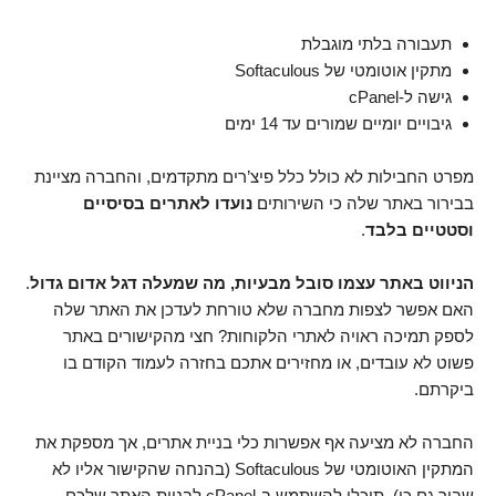
תעבורה בלתי מוגבלת
מתקין אוטומטי של Softaculous
גישה ל-cPanel
גיבויים יומיים שמורים עד 14 ימים
מפרט החבילות לא כולל כלל פיצ’רים מתקדמים, והחברה מציינת
בבירור באתר שלה כי השירותים
נועדו לאתרים בסיסיים
וסטטיים בלבד
.
הניווט באתר עצמו סובל מבעיות, מה שמעלה דגל אדום גדול
.
האם אפשר לצפות מחברה שלא טורחת לעדכן את האתר שלה
לספק תמיכה ראויה לאתרי הלקוחות? חצי מהקישורים באתר
פשוט לא עובדים, או מחזירים אתכם בחזרה לעמוד הקודם בו
ביקרתם.
החברה לא מציעה אף אפשרות כלי בניית אתרים, אך מספקת את
המתקין האוטומטי של Softaculous (בהנחה שהקישור אליו לא
שבור גם כן). תוכלו להשתמש ב-cPanel לבניית האתר שלכם.