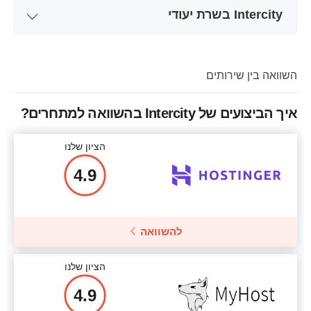
Intercity בשרת יעודי
אחסון
10 GB
שם התוכנית
DEDICATED ONE
1 core
CPU
אחסון
1000 GB
השוואה בין שירותים
1 GB
RAM
4 x 2.40GHz
CPU
מחיר
$
25.50
איך הביצועים של Intercity בהשוואה למתחרים?
32 GB
RAM
הציון שלנו
מחיר
$
121
4.9
פרטים נוספים
פרטים נוספים
להשוואה
הציון שלנו
4.9