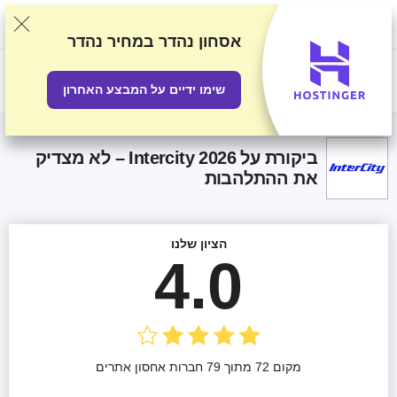
אנו מדרגים ספקים על סמך בדיקות ומחקר קפדניים, אך גם לוקחים בחשבון את
המשוב שלכם ואת ההסכמים המסחריים שיש לנו עם ספקים. עמוד זה מכיל
קישורים לשותפים.
גילוי נאות פרסומי
אסחון נהדר
במחיר נהדר
US$
שימו ידיים על המבצע האחרון
ביקורת על Intercity 2026 – לא מצדיק
את ההתלהבות
הציון שלנו
4.0
מקום 72 מתוך 79 חברות אחסון אתרים