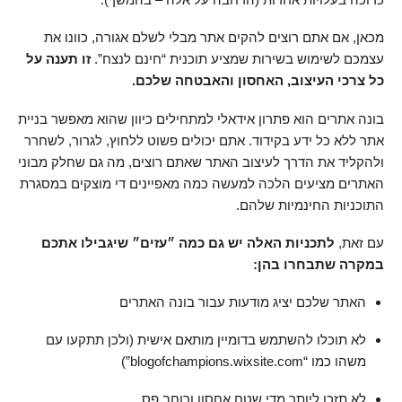
מכאן, אם אתם רוצים להקים אתר מבלי לשלם אגורה, כוונו את
עצמכם לשימוש בשירות שמציע תוכנית “חינם לנצח”.
זו תענה על
כל צרכי העיצוב, האחסון והאבטחה שלכם.
בונה אתרים הוא פתרון אידאלי למתחילים כיוון שהוא מאפשר בניית
אתר ללא כל ידע בקידוד. אתם יכולים פשוט ללחוץ, לגרור, לשחרר
ולהקליד את הדרך לעיצוב האתר שאתם רוצים, מה גם שחלק מבוני
האתרים מציעים הלכה למעשה כמה מאפיינים די מוצקים במסגרת
התוכניות החינמיות שלהם.
עם זאת,
לתכניות האלה יש גם כמה ״עזים״ שיגבילו אתכם
במקרה שתבחרו בהן:
האתר שלכם יציג מודעות עבור בונה האתרים
לא תוכלו להשתמש בדומיין מותאם אישית (ולכן תתקעו עם
משהו כמו “blogofchampions.wixsite.com”)
לא תזכו ליותר מדי שטח אחסון ורוחב פס