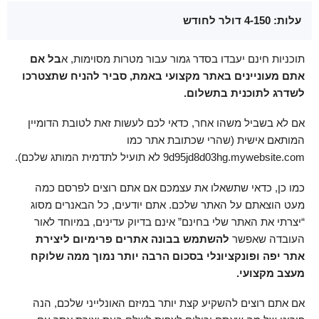
עלות: 4-150 דולר לחודש
תוכניות חינם יעבדו בסדר גמור עבור מטרות מסוימות, א
בל אם
אתם מעוניינים באתר מקצועי באמת, סביר להניח שתצטרכו
לשדרג לתוכנית בתשלום.
אם לא בשביל משהו אחר, כדאי לכם לעשות זאת לטובת הדומיין
המותאם אישית (שהרי שכתובת אתר כמו
9d95jd8d03hg.mywebsite.com לא תועיל לתדמית המותג שלכם).
כמו כן, כדאי שתשאלו את עצמכם אם אתם רוצים לפרסם כמה
מעט הוצאתם על האתר שלכם. אתם יודעים, כל הבאנרים מסוג
“יצרתי את האתר שלי בחינם” אינם בדיוק עדינים, במיוחד לאור
העובדה שאפשר
להשתמש בבונה אתרים פרימיום ליצירת
אתר יפה ופונקציונלי בסכום הרבה יותר נמוך ממה שלוקח
מעצב מקצועי.
אם אתם רוצים להשקיע קצת יותר במיזם האונלייני שלכם, הנה