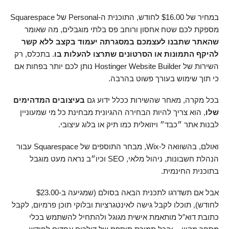
במחיר של
16.00
$
לחודש, התוכנית ה-Personal של Squarespace
מספקת לכם שטח אחסון ורוחב פס בלתי מוגבלים, מה שאומר
שהאתר שתבנו לעצמכם במסגרתה יעמוד בקצב ללא קשר
להיקף התמונות או הסרטונים שתרצו להעלות בו
. בתכלס, רק
השירות של Hostinger Website Builder נותן לכם יותר בפחות אם
כי תוך שימוש בעורך פשוט בהרבה.
בכל מקרה, מאחר שהשירות ככלל ידוע גם
בעיצובים המדהימים
שלו
, הוא צריך להיות הבחירה ההגיונית מבחינת כל מי שמעוניין
לבנות אתר ״כבד״ ויזואלית כמו תיק או בלוג עיצובי.
ואולם, בהשוואה ל-Wix, מבחר התוספים של Squarespace עבור
הנהלת חשבונות, ניהול מלאי, SEO וכיו״ב נראה מעט מוגבל
בתוכנית החינמית.
אבל אם תשדרגו לתכנית הבאה בסולם (שמגיעה ב-
23.00
$
לחודש), תוכלו לקבל גישה לאינטגרציות ובלוקי תוכן פרמיום, לקבל
כתובת דוא”ל מותאמת אישית מגוגל ולהתחיל להשתמש בכלי