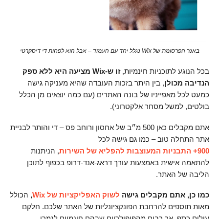
באנר הפרסומת של Wix נגלל יחד עם העמוד – אבל הוא לפחות די דיסקרטי
בכל הנוגע לתוכניות חינמיות,
זו ש-Wix מציעה היא ללא ספק
הנדיבה מכולן
, בין היתר בזכות העובדה שהיא מעניקה גישה
כמעט לכל מאפייניו של בונה האתרים (עם כמה יוצאים מן הכלל
בולטים, למשל מסחר אלקטרוני).
אתם מקבלים כאן 500 מ״ב של אחסון ורוחב פס – די והותר לבניית
אתר התחלה טוב – כמו גם גישה לכל
900+ התבניות המעוצבות להפליא של השירות
, הניתנות
להתאמה אישית באמצעות עורך דראג-אנד-דרופ בכפוף לתוכן
הליבה של האתר.
כמו כן, אתם מקבלים גישה
לשוק האפליקציות של Wix
,
הכולל
מאות תוספים להרחבת הפונקציונליות של האתר שלכם. חלקם
עולים כסף, אך רבים מהפופולריים שבהם חינמיים לגמרי.