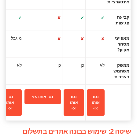
אינטגרציות
קביעת
✔
✘
✔
✔
פגישות
מאפייני
מוגבל
✘
✘
✘
מסחר
מקוון?
ממשק
לא
כן
כן
לא
משתמש
בעברית
נסו
נסו
נסו אותו >>
נסו
אותו
אותו
אותו
>>
>>
>>
שיטה 2: שימוש בבונה אתרים בתשלום