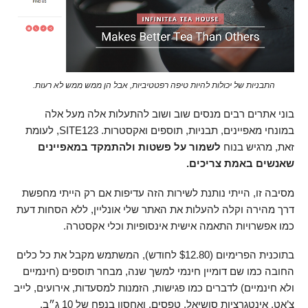
התבניות של יכולות להיות טיפה רפטטיביות, אבל הן ממש ממש לא רעות.
בוני אתרים רבים מנסים שוב ושוב להתעלות אלה מעל אלה
במונחי מאפיינים, תבניות, תוספים ואקסטרות. SITE123, לעומת
זאת, מרגיש בנוח
לשמור על פשטות ולהתמקד במאפיינים
שאנשים באמת צריכים.
מסיבה זו, הייתי נותנת לשירות הזה עדיפות אם רק הייתי מחפשת
דרך מהירה וקלה להעלות את האתר שלי אונליין, ללא הסחות דעת
כמו אפשרויות התאמה אישית אינסופיות וכלי אקסטרה.
בתוכנית הפרימיום (
12.80
$
לחודש), המשתמש מקבל את כל כלים
החובה כמו שם דומיין חינמי למשך שנה, מבחר תוספים (חינמיים
ולא חינמיים) לדברים כמו פגישות, הזמנות למסעדות, אירועים, לייב
צ’אט, אינטגרציות סושיאל, טפסים, ואחסון בנפח של 10 ג״ב.