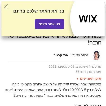
אנו מדרגים ספקים על סמך בדיקות ומחקר קפדניים, אך גם לוקחים בחשבון את
המשוב שלכם ואת ההסכמים המסחריים שיש לנו עם ספקים. עמוד זה מכיל
קישורים לשותפים.
גילוי נאות פרסומי
בנו את האתר שלכם בחינם
US$
בנו אתר חינמי
כמה עולה לבנות אתר אינטרנט ב-2026? לא
הרבה!
נכתב על ידי:
אבי קרטר
פורסם לראשונה ב:
09 ספטמבר 2021
מספר עדכונים: 33
תוכן העניינים‎‎
במציאות שבה שכירת שירותיו של מעצב אתרים מקצועי יכולה
לעלות בין 5 ל-10,000 דולר לאתר בודד, האם האמרה הישנה “אתם
מקבלים את מה שאתם משלמים עבורו” באמת מחזיקה מים?
בקצרה, לא ממש.