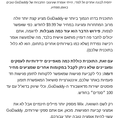
יחסית לבונה אתרים זול למדי, הייתי אומרת שעיצובי התבניות של GoDaddy טובים
באופן מפתיע.
התוכנית בדרג הנמוך ביותר ש-GoDaddy מציע קצת יותר זולה
מרוב המתחרות ומגיעה במחיר של
9.99
$
לחודש. כפי שאפשר
לצפות,
פירוש הדבר הוא עוד כמה מגבלות
. לדוגמה, אתם
יכולים לחבר פה דומיין מותאם אישית בלבד, מה שלמעשה אומר
רכישה נפרדת (שלא כמו בשירותים אחרים בתחום, הוא לא כלול
בתוכנית שלכם).
עם זאת, התוכנית כוללת כמה מאפיינים ידידותיות לעסקים
ומעניינים שלא ניתן לקבל במקומות אחרים שמציעים מחיר
דומה:
כלי לקביעת פגישות שמאפשר ללקוחות לתזמן פגישות חד
פעמיות באתר שלכם, אינטגרציית סושיאל המאפשרת תזמון
פוסטים ישירות מדאשבורד ה-GoDaddy, וכלי שיווק בדוא”ל עם עד
100 ״סנדים״ בחודש.
רק לשם השוואה, Wix מספק יותר מיילים חינמיים אבל לא את
אמצעי קביעת הפגישות. מכאן, אם אתם ספקי שירותים, GoDaddy
עשוי להיות אופציה טובה יותר עבורכם.