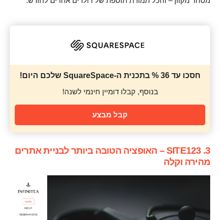
מסחר מקוון – והכל תמורת תוספת של דולרים אחדים לחודש.
חסכו עד 36 % בתכנית ה-SquareSpace שלכם היום!
בנוסף, קבלו דומיין חינמי לשנה!
קבל מבצע
3. SITE123 – האופציה הטובה ביותר לבניית אתרים
מהירה וקלה