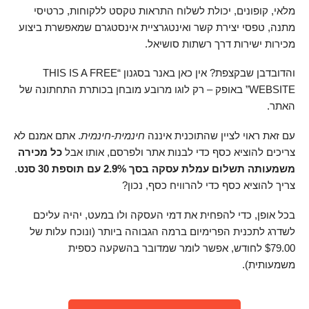
מלאי, קופונים, יכולת לשלוח התראות טקסט ללקוחות, כרטיסי
מתנה, טפסי יצירת קשר ואינטגרציית אינסטגרם שמאפשרת ביצוע
מכירות ישירות דרך רשתות סושיאל.
והדובדבן שבקצפת? אין כאן באנר בסגנון “THIS IS A FREE
WEBSITE” באופק – רק לוגו מרובע מובחן בכותרת התחתונה של
האתר.
עם זאת ראוי לציין שהתוכנית איננה
חינמית-חינמית
. אתם אמנם לא
צריכים להוציא כסף כדי לבנות אתר ולפרסם, אותו אבל
כל מכירה
משמעותה תשלום עמלת עסקה בסך 2.9% עם תוספת 30 סנט
.
צריך להוציא כסף כדי להרוויח כסף, נכון?
בכל אופן, כדי להפחית את דמי העסקה ולו במעט, יהיה עליכם
לשדרג לתכנית הפרימיום ברמה הגבוהה ביותר (ונוכח עלות של
79.00
$
לחודש, אפשר לומר שמדובר בהשקעה כספית
משמעותית).