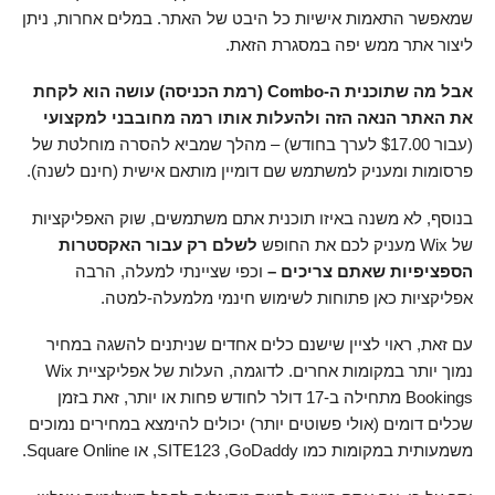
שמאפשר התאמות אישיות כל היבט של האתר. במלים אחרות, ניתן
ליצור אתר ממש יפה במסגרת הזאת.
אבל מה שתוכנית ה-Combo (רמת הכניסה) עושה הוא לקחת
את האתר הנאה הזה ולהעלות אותו רמה מחובבני למקצועי
(עבור
17.00
$
לערך בחודש) – מהלך שמביא להסרה מוחלטת של
פרסומות ומעניק למשתמש שם דומיין מותאם אישית (חינם לשנה).
בנוסף, לא משנה באיזו תוכנית אתם משתמשים, שוק האפליקציות
של Wix מעניק לכם את החופש
לשלם רק עבור האקסטרות
הספציפיות שאתם צריכים –
וכפי שציינתי למעלה, הרבה
אפליקציות כאן פתוחות לשימוש חינמי מלמעלה-למטה.
עם זאת, ראוי לציין שישנם כלים אחדים שניתנים להשגה במחיר
נמוך יותר במקומות אחרים. לדוגמה, העלות של אפליקציית Wix
Bookings מתחילה ב-17 דולר לחודש פחות או יותר, זאת בזמן
שכלים דומים (אולי פשוטים יותר) יכולים להימצא במחירים נמוכים
משמעותית במקומות כמו SITE123 ,GoDaddy, או Square Online.