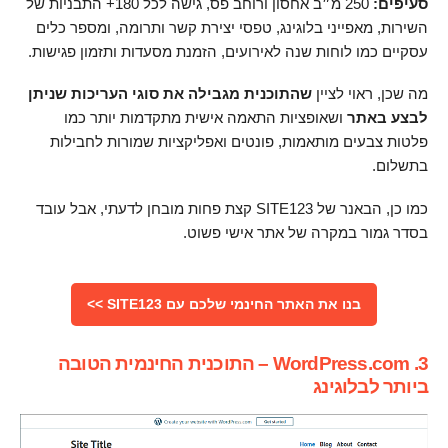
סעיפים:
250 מ״ב אחסון ורוחב פס, גישה לכל 180+ התבניות של
השירות, מאפייני בלוגינג, טפסי יצירת קשר ותרומה, ומספר כלים
עסקיים כמו לוחות שנה לאירועים, הזמנת מסעדות ותזמון פגישות.
מה שכן, ראוי לציין
שהתוכנית מגבילה את סוגי העריכות שניתן
לבצע באתר
ושאופציות התאמה אישית מתקדמות יותר כמו
פלטות צבעים מותאמות, פונטים ואפליקציות שמורות לחבילות
בתשלום.
כמו כן, הבאנר של SITE123 קצת פחות מובחן לדעתי, אבל עובד
בסדר גמור במקרה של אתר אישי פשוט.
בנו את האתר החינמי שלכם עם SITE123 >>
3. WordPress.com – התוכנית החינמית הטובה
ביותר לבלוגינג