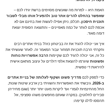
האמת היא – למרות מה שאנשים מסוימים ברשת יגידו לכם –
שאפשר בהחלט להרים אתר טוב ולהפעיל אותו מבלי לשבור
תוכנית חיסכון.
תכלס, ניתן אפילו לעשות זאת בחינם אם לא
אכפת לכם לוותר על כמה מאפיינים – והתוצאה הסופית יוצאת
דומה מאוד.
איך אני יכולה להגיד את זה בביטחון כזה? בניתי אתרים רבים
וחקרתי הרבה תוכניות תמחור עבור המאמר זה. לאחר שעשיתי את
כל זה, אני יכולה להגיד לכם שקיימות
הרבה אפשרויות נוחות
ופשוטות
שיגרמו להוצאת אלפי דולרים על עיצוב מותאם אישית
להיראות די טפשית.
כדי לספק לכם
מדריך פשוט ושקוף לעלותה של בניית אתרים
ב-2026
, גיבשתי את האפשרויות והשוויתי בין ארבע שיטות שונות,
החל מהחינמיות לגמרי ועד ליקרות מעט יותר יותר (שגם מחיריהן
סבירים לחלוטין). במקרה שאתם מחפשים משהו ספציפי, אל
תהססו לדלג קדימה: