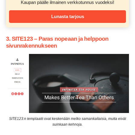
Kaupan päälle ilmainen verkkotunnus vuodeksi!
Lunasta tarjous
3. SITE123 – Paras nopeaan ja helppoon
sivunrakennukseen
SITE123:n templaatit ovat keskenään melko samankaltaisia, mutta eivät
suinkaan kehnoja.