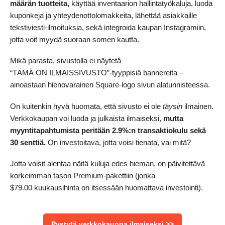
määrän tuotteita,
käyttää inventaarion hallintatyökaluja, luoda
kuponkeja ja yhteydenottolomakkeita, lähettää asiakkaille
tekstiviesti-ilmoituksia, sekä integroida kaupan Instagramiin,
jotta voit myydä suoraan somen kautta.
Mikä parasta, sivustolla ei näytetä
“TÄMÄ ON ILMAISSIVUSTO”-tyyppisiä bannereita –
ainoastaan hienovarainen Square-logo sivun alatunnisteessa.
On kuitenkin hyvä huomata, että sivusto ei ole
täysin
ilmainen.
Verkkokaupan voi luoda ja julkaista ilmaiseksi,
mutta
myyntitapahtumista peritään 2.9%:n transaktiokulu sekä
30 senttiä.
On investoitava, jotta voisi tienata, vai mitä?
Jotta voisit alentaa näitä kuluja edes hieman, on päivitettävä
korkeimman tason Premium-pakettiin (jonka
$
79.00
kuukausihinta on itsessään huomattava investointi).
Pystytä verkkokauppa ilmaiseksi >>