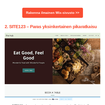
Rakenna ilmainen Wix-sivusto >>
2. SITE123 – Paras yksinkertainen pikaratkaisu