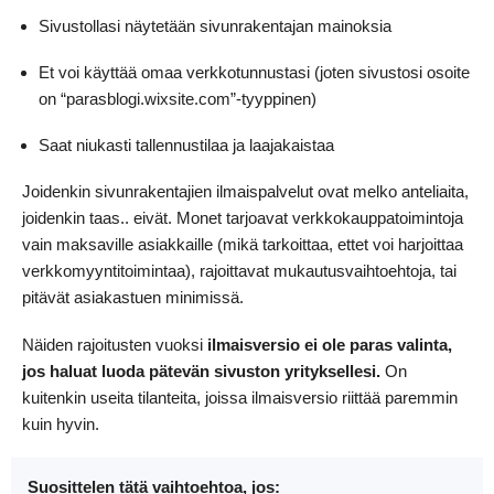
Sivustollasi näytetään sivunrakentajan mainoksia
Et voi käyttää omaa verkkotunnustasi (joten sivustosi osoite
on “parasblogi.wixsite.com”-tyyppinen)
Saat niukasti tallennustilaa ja laajakaistaa
Joidenkin sivunrakentajien ilmaispalvelut ovat melko anteliaita,
joidenkin taas.. eivät. Monet tarjoavat verkkokauppatoimintoja
vain maksaville asiakkaille (mikä tarkoittaa, ettet voi harjoittaa
verkkomyyntitoimintaa), rajoittavat mukautusvaihtoehtoja, tai
pitävät asiakastuen minimissä.
Näiden rajoitusten vuoksi
ilmaisversio ei ole paras valinta,
jos haluat luoda pätevän sivuston yrityksellesi.
On
kuitenkin useita tilanteita, joissa ilmaisversio riittää paremmin
kuin hyvin.
Suosittelen tätä vaihtoehtoa, jos: