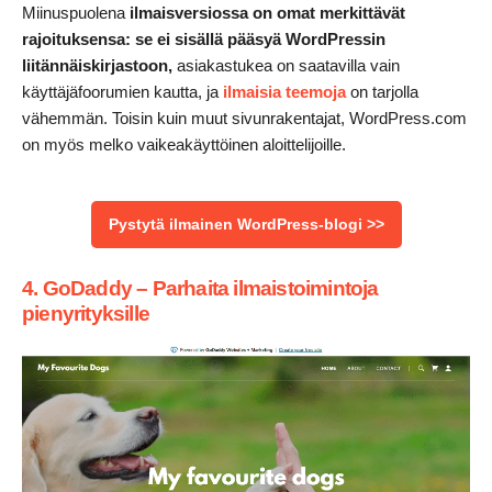
Miinuspuolena
ilmaisversiossa on omat merkittävät
rajoituksensa: se ei sisällä pääsyä WordPressin
liitännäiskirjastoon,
asiakastukea on saatavilla vain
käyttäjäfoorumien kautta, ja
ilmaisia teemoja
on tarjolla
vähemmän. Toisin kuin muut sivunrakentajat, WordPress.com
on myös melko vaikeakäyttöinen aloittelijoille.
Pystytä ilmainen WordPress-blogi >>
4. GoDaddy – Parhaita ilmaistoimintoja
pienyrityksille