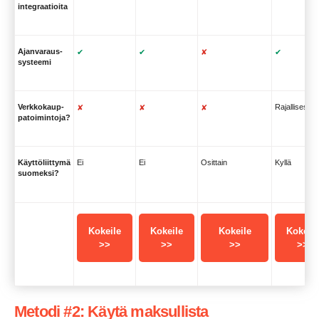
integraatioita
Ajanvaraus-
✔
✔
✘
✔
systeemi
Verkkokaup-
Rajallisesti
✘
✘
✘
patoimintoja?
Käyttöliittymä
Ei
Ei
Osittain
Kyllä
suomeksi?
Kokeile
Kokeile
Kokeile
Kokeile
>>
>>
>>
>>
Metodi #2: Käytä maksullista