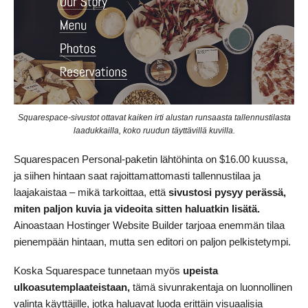
Squarespace-sivustot ottavat kaiken irti alustan runsaasta tallennustilasta
laadukkailla, koko ruudun täyttävillä kuvilla.
Squarespacen Personal-paketin lähtöhinta on
$
16.00
kuussa,
ja siihen hintaan saat rajoittamattomasti tallennustilaa ja
laajakaistaa – mikä tarkoittaa, että
sivustosi pysyy perässä,
miten paljon kuvia ja videoita sitten haluatkin lisätä.
Ainoastaan Hostinger Website Builder tarjoaa enemmän tilaa
pienempään hintaan, mutta sen editori on paljon pelkistetympi.
Koska Squarespace tunnetaan myös
upeista
ulkoasutemplaateistaan,
tämä sivunrakentaja on luonnollinen
valinta käyttäjille, jotka haluavat luoda erittäin visuaalisia