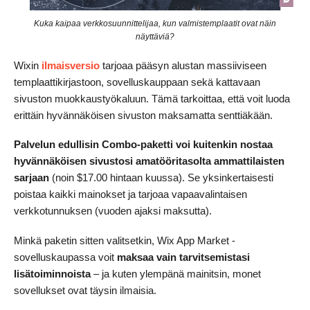
Kuka kaipaa verkkosuunnittelijaa, kun valmistemplaatit ovat näin
näyttäviä?
Wixin
ilmaisversio
tarjoaa pääsyn alustan massiiviseen
templaattikirjastoon, sovelluskauppaan sekä kattavaan
sivuston muokkaustyökaluun. Tämä tarkoittaa, että voit luoda
erittäin hyvännäköisen sivuston maksamatta senttiäkään.
Palvelun edullisin Combo-paketti voi kuitenkin nostaa
hyvännäköisen sivustosi amatööritasolta ammattilaisten
sarjaan
(noin
$
17.00
hintaan kuussa). Se yksinkertaisesti
poistaa kaikki mainokset ja tarjoaa vapaavalintaisen
verkkotunnuksen (vuoden ajaksi maksutta).
Minkä paketin sitten valitsetkin, Wix App Market -
sovelluskaupassa voit
maksaa vain tarvitsemistasi
lisätoiminnoista
– ja kuten ylempänä mainitsin, monet
sovellukset ovat täysin ilmaisia.