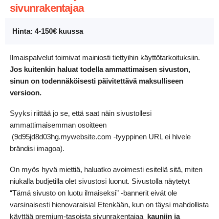
sivunrakentajaa
Hinta: 4-150€ kuussa
Ilmaispalvelut toimivat mainiosti tiettyihin käyttötarkoituksiin.
Jos kuitenkin haluat todella ammattimaisen sivuston,
sinun on todennäköisesti päivitettävä maksulliseen
versioon.
Syyksi riittää jo se, että saat näin sivustollesi
ammattimaisemman osoitteen
(9d95jd8d03hg.mywebsite.com -tyyppinen URL ei hivele
brändisi imagoa).
On myös hyvä miettiä, haluatko avoimesti esitellä sitä, miten
niukalla budjetilla olet sivustosi luonut. Sivustolla näytetyt
“Tämä sivusto on luotu ilmaiseksi” -bannerit eivät ole
varsinaisesti hienovaraisia! Etenkään, kun on täysi mahdollista
käyttää premium-tasoista sivunrakentajaa
kauniin ja