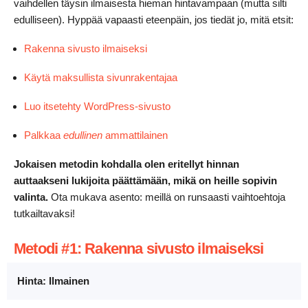
vaihdellen täysin ilmaisesta hieman hintavampaan (mutta silti
edulliseen). Hyppää vapaasti eteenpäin, jos tiedät jo, mitä etsit:
Rakenna sivusto ilmaiseksi
Käytä maksullista sivunrakentajaa
Luo itsetehty WordPress-sivusto
Palkkaa
edullinen
ammattilainen
Jokaisen metodin kohdalla olen eritellyt hinnan
auttaakseni lukijoita päättämään, mikä on heille sopivin
valinta.
Ota mukava asento: meillä on runsaasti vaihtoehtoja
tutkailtavaksi!
Metodi #1: Rakenna sivusto ilmaiseksi
Hinta: Ilmainen