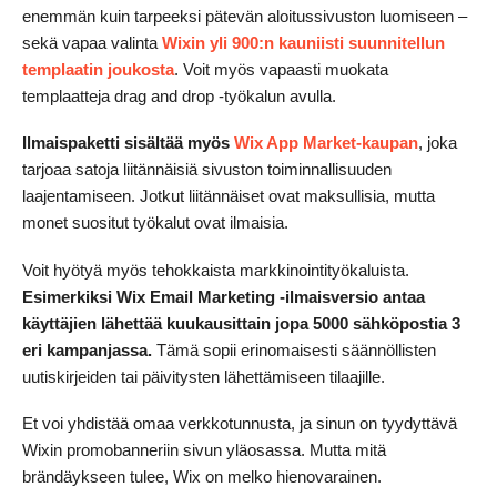
enemmän kuin tarpeeksi pätevän aloitussivuston luomiseen –
sekä vapaa valinta
Wixin yli 900:n kauniisti suunnitellun
templaatin joukosta
. Voit myös vapaasti muokata
templaatteja drag and drop -työkalun avulla.
Ilmaispaketti sisältää myös
Wix App Market-kaupan
, joka
tarjoaa satoja liitännäisiä sivuston toiminnallisuuden
laajentamiseen. Jotkut liitännäiset ovat maksullisia, mutta
monet suositut työkalut ovat ilmaisia.
Voit hyötyä myös tehokkaista markkinointityökaluista.
Esimerkiksi Wix Email Marketing -ilmaisversio antaa
käyttäjien lähettää kuukausittain jopa 5000 sähköpostia 3
eri kampanjassa.
Tämä sopii erinomaisesti säännöllisten
uutiskirjeiden tai päivitysten lähettämiseen tilaajille.
Et voi yhdistää omaa verkkotunnusta, ja sinun on tyydyttävä
Wixin promobanneriin sivun yläosassa. Mutta mitä
brändäykseen tulee, Wix on melko hienovarainen.