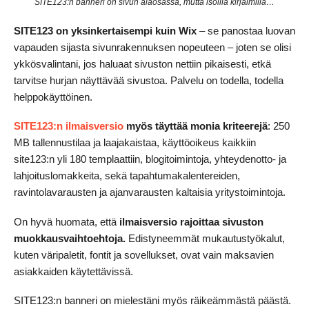
SITE123:n banneri on sivun alaosassa, mutta isoilla kirjaimilla…
SITE123 on yksinkertaisempi kuin Wix
– se panostaa luovan
vapauden sijasta sivunrakennuksen nopeuteen – joten se olisi
ykkösvalintani, jos haluaat sivuston nettiin pikaisesti, etkä
tarvitse hurjan näyttävää sivustoa. Palvelu on todella, todella
helppokäyttöinen.
SITE123:n ilmaisversio
myös täyttää monia kriteerejä
: 250
MB tallennustilaa ja laajakaistaa, käyttöoikeus kaikkiin
site123:n yli 180 templaattiin, blogitoimintoja, yhteydenotto- ja
lahjoituslomakkeita, sekä tapahtumakalentereiden,
ravintolavarausten ja ajanvarausten kaltaisia yritystoimintoja.
On hyvä huomata, että
ilmaisversio rajoittaa sivuston
muokkausvaihtoehtoja.
Edistyneemmät mukautustyökalut,
kuten väripaletit, fontit ja sovellukset, ovat vain maksavien
asiakkaiden käytettävissä.
SITE123:n banneri on mielestäni myös räikeämmästä päästä.