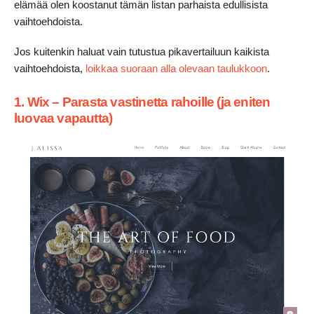
elämää olen koostanut tämän listan parhaista edullisista
vaihtoehdoista.
Jos kuitenkin haluat vain tutustua pikavertailuun kaikista
vaihtoehdoista,
loikkaa suoraan alla olevaan taulukkoon
.
1. Wix – Parasta vastinetta rahoille (ja eniten
luovaa vapautta)