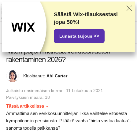
Arvostelemme palveluntarjoajia huolellisen testaamisen ja ennalta
määrättyjen kriteerien perusteella, mutta otamme huomioon myös
käyttäjäpalautteen sekä omat kaupalliset sopimuksemme. Tämä sivu
Säästä Wix-tilauksestasi
sisältää affiliate-linkkejä.
Mainosseloste
.
jopa
50%
!
US$
>>
Lunasta tarjous
Miten paljon maksaa verkkosivuston
rakentaminen 2026?
Kirjoittanut:
Abi Carter
Julkaistu ensimmäisen kerran:
11 Lokakuuta 2021
Päivityksien määrä: 18
Tässä artikkelissa
Ammattimaisen verkkosuunnittelijan liksa vaihtelee vitosesta
kymppitonniin per sivusto. Pitääkö vanha “hinta vastaa laatua”-
sanonta todella paikkansa?