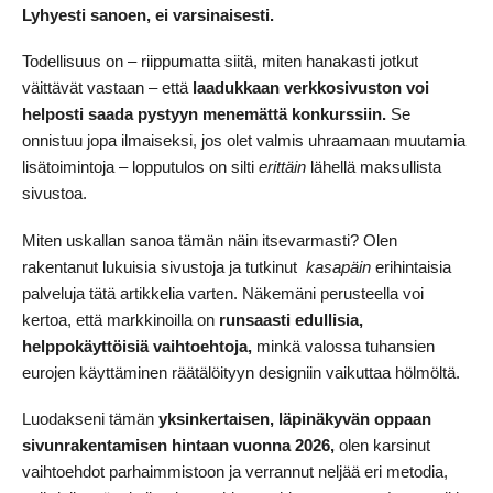
Lyhyesti sanoen, ei varsinaisesti.
Todellisuus on – riippumatta siitä, miten hanakasti jotkut
väittävät vastaan – että
laadukkaan verkkosivuston voi
helposti saada pystyyn menemättä konkurssiin.
Se
onnistuu jopa ilmaiseksi, jos olet valmis uhraamaan muutamia
lisätoimintoja – lopputulos on silti
erittäin
lähellä maksullista
sivustoa.
Miten uskallan sanoa tämän näin itsevarmasti? Olen
rakentanut lukuisia sivustoja ja tutkinut
kasapäin
erihintaisia
palveluja tätä artikkelia varten. Näkemäni perusteella voi
kertoa, että markkinoilla on
runsaasti edullisia,
helppokäyttöisiä vaihtoehtoja,
minkä valossa tuhansien
eurojen käyttäminen räätälöityyn designiin vaikuttaa hölmöltä.
Luodakseni tämän
yksinkertaisen, läpinäkyvän oppaan
sivunrakentamisen hintaan vuonna
2026
,
olen karsinut
vaihtoehdot parhaimmistoon ja verrannut neljää eri metodia,