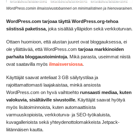
WordPress.comin ilmaissivustobanneri on minimalistinen ja hienovarainen.
WordPress.com tarjoaa täyttä WordPress.org-tehoa
siistissä paketissa,
joka sisältää ylläpidon sekä verkkoturvan.
Ottaen huomioon, että alustan juuret ovat bloggauksessa, ei
ole yllättävää, että WordPress.com
tarjoaa markkinoiden
parhaita bloggaustoimintoja.
Mikä parasta, useimmat niistä
ovat saatavilla myös
ilmaisversiossa
.
Käyttäjät saavat anteliaat 3 GB säilytystilaa ja
rajoittamattomasti laajakaistaa, minkä ansiosta
WordPress.com on hyvä vaihtoehto
runsaasti mediaa, kuten
valokuvia, sisältäville sivustoille.
Käyttäjät saavat hyötyä
myös lisätoiminnoista, kuten automaattisista
varmuuskopioista, verkkoturva- ja SEO-työkaluista,
kuvagallerioista sekä yhteydenottolomakkeista Jetpack-
liitännäisen kautta.