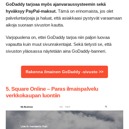
GoDaddy tarjoaa myös ajanvaraussysteemin sekä
hyväksyy PayPal-maksut.
Tämä on erinomaista, jos olet
palveluntarjoaja ja haluat, että asiakkaasi pystyvät varaamaan
aikoja suoraan sivuston kautta.
Varjopuolena on, ettei GoDaddy tarjoa niin paljon luovaa
vapautta kuin muut sivunrakentajat. Sekä tietysti se, että
sivuston yläosassa näytetään aina GoDaddy-banneri.
Rakenna ilmainen GoDaddy -sivusto >>
5. Square Online – Paras ilmaispalvelu
verkkokaupan luontiin