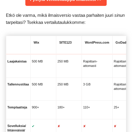
Etkö ole varma, mikä ilmaisversio vastaa parhaiten juuri
sinun
tarpeitasi? Tsekkaa vertailutaulukkomme:
Wix
SITE123
WordPress.com
GoDaddy
Laajakaistaa
500 MB
250 MB
Rajoittam-
Rajoittam-
attomasti
attomasti
Tallennustilaa
500 MB
250 MB
3 GB
Rajoittam-
attomasti
Templaatteja
900+
180+
110+
25+
Sovelluksia/
✔
✘
✘
✘
liitännäisiä/