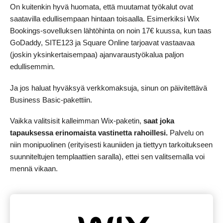
On kuitenkin hyvä huomata, että muutamat työkalut ovat
saatavilla edullisempaan hintaan toisaalla. Esimerkiksi Wix
Bookings-sovelluksen lähtöhinta on noin 17€ kuussa, kun taas
GoDaddy, SITE123 ja Square Online tarjoavat vastaavaa
(joskin yksinkertaisempaa) ajanvaraustyökalua paljon
edullisemmin.
Ja jos haluat hyväksyä verkkomaksuja, sinun on päivitettävä
Business Basic-pakettiin.
Vaikka valitsisit kalleimman Wix-paketin,
saat joka
tapauksessa erinomaista vastinetta rahoillesi.
Palvelu on
niin monipuolinen (erityisesti kauniiden ja tiettyyn tarkoitukseen
suunniteltujen templaattien saralla), ettei sen valitsemalla voi
mennä vikaan.