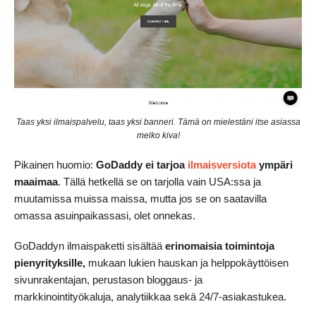
Taas yksi ilmaispalvelu, taas yksi banneri. Tämä on mielestäni itse asiassa
melko kiva!
Pikainen huomio:
GoDaddy ei tarjoa
ilmaisversiota
ympäri
maaimaa
. Tällä hetkellä se on tarjolla vain USA:ssa ja
muutamissa muissa maissa, mutta jos se on saatavilla
omassa asuinpaikassasi, olet onnekas.
GoDaddyn ilmaispaketti sisältää
erinomaisia toimintoja
pienyrityksille,
mukaan lukien hauskan ja helppokäyttöisen
sivunrakentajan, perustason bloggaus- ja
markkinointityökaluja, analytiikkaa sekä 24/7-asiakastukea.