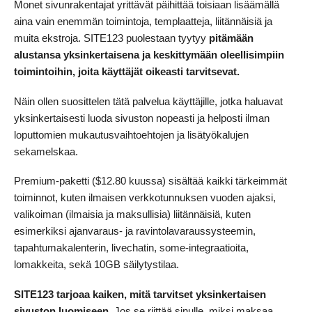
Monet sivunrakentajat yrittävät päihittää toisiaan lisäämällä
aina vain enemmän toimintoja, templaatteja, liitännäisiä ja
muita ekstroja. SITE123 puolestaan tyytyy
pitämään
alustansa yksinkertaisena ja keskittymään oleellisimpiin
toimintoihin, joita käyttäjät oikeasti tarvitsevat.
Näin ollen suosittelen tätä palvelua käyttäjille, jotka haluavat
yksinkertaisesti luoda sivuston nopeasti ja helposti ilman
loputtomien mukautusvaihtoehtojen ja lisätyökalujen
sekamelskaa.
Premium-paketti (
$
12.80
kuussa) sisältää kaikki tärkeimmät
toiminnot, kuten ilmaisen verkkotunnuksen vuoden ajaksi,
valikoiman (ilmaisia ja maksullisia) liitännäisiä, kuten
esimerkiksi ajanvaraus- ja ravintolavaraussysteemin,
tapahtumakalenterin, livechatin, some-integraatioita,
lomakkeita, sekä 10GB säilytystilaa.
SITE123 tarjoaa kaiken, mitä tarvitset yksinkertaisen
sivuston luomiseen.
Jos se riittää sinulle, miksi maksaa