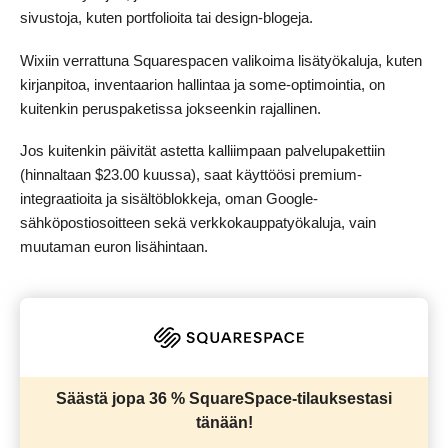
sivustoja, kuten portfolioita tai design-blogeja.
Wixiin verrattuna Squarespacen valikoima lisätyökaluja, kuten
kirjanpitoa, inventaarion hallintaa ja some-optimointia, on
kuitenkin peruspaketissa jokseenkin rajallinen.
Jos kuitenkin päivität astetta kalliimpaan palvelupakettiin
(hinnaltaan
$
23.00
kuussa), saat käyttöösi premium-
integraatioita ja sisältöblokkeja, oman Google-
sähköpostiosoitteen sekä verkkokauppatyökaluja, vain
muutaman euron lisähintaan.
Säästä jopa 36 % SquareSpace-tilauksestasi
tänään!