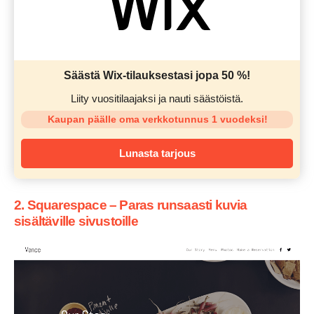
Säästä Wix-tilauksestasi jopa 50 %!
Liity vuositilaajaksi ja nauti säästöistä.
Kaupan päälle oma verkkotunnus 1 vuodeksi!
Lunasta tarjous
2. Squarespace – Paras runsaasti kuvia
sisältäville sivustoille