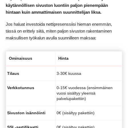
käytännöllisen sivuston luontiin paljon pienempään
hintaan kuin ammattimaisen suunnittelijan liksa.
Jos haluat investoida nettipresenssiisi hieman enemmän,
tässä on erittely siitä, miten paljon sivuston rakentaminen
maksullisen työkalun avulla suunnilleen maksaa:
Ominaisuus
Hinta
Tilaus
3-30€ kuussa
Verkkotunnus
0-15€ vuodessa (ensimmäinen
vuosi sisältyy yleensä
palvelupakettiin)
Sivuston isännöinti
0€ (sisältyy pakettiin)
SSL-sertifikaatti
0€ (sisältyy pakettiin)