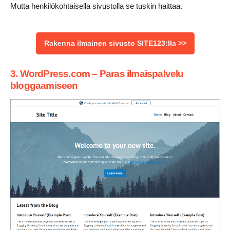
Mutta henkilökohtaisella sivustolla se tuskin haittaa.
Rakenna ilmainen sivusto SITE123:lla >>
3. WordPress.com – Paras ilmaispalvelu
bloggaamiseen