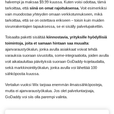
halvempi ja maksaa
$
9.99
kuussa. Kuten voisi odottaa, tämä
tarkoittaa, että
siinä on omat rajoituksensa.
Voit esimerkiksi
vain
muodostaa yhteyden
omaan verkkotunnukseen, mikä
tarkoittaa, että se on ostettava erikseen – toisin kuin muiden
sivunrakentajien tapauksessa, se ei sisälly palvelupakettiin.
Toisaalta paketti sisältää
kiinnostavia, yrityksille hyödyllisiä
toimintoja, joita et samaan hintaan saa muualta
:
ajanvaraustyökalun, jonka avulla asiakkaat voivat tehdä
varauksia suoraan sivustolta, some-integraatioita, joiden avulla
voit aikatauluttaa päivityksiä suoraan GoDaddy-kojelaudalta,
sekä markkinointityökalun, jonka avulla voi lähettää 100
sähköpostia kuussa.
Vertailun vuoksi Wix tarjoaa enemmän ilmaissähköposteja,
mutta ei ajanvaraustyökalua. Jos olet palveluntarjoaja,
GoDaddy voi siis olla parempi valinta.