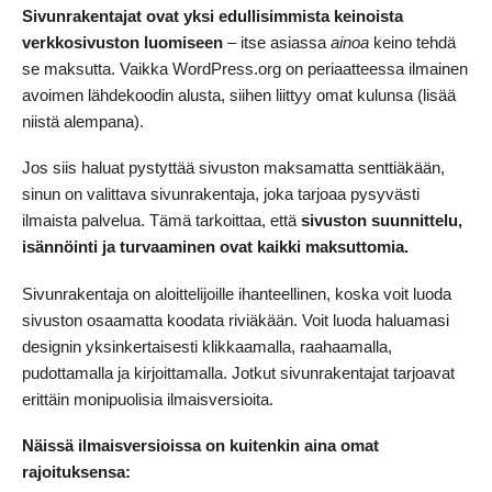
Sivunrakentajat ovat yksi edullisimmista keinoista
verkkosivuston luomiseen
– itse asiassa
ainoa
keino tehdä
se maksutta. Vaikka WordPress.org on periaatteessa ilmainen
avoimen lähdekoodin alusta, siihen liittyy omat kulunsa (lisää
niistä alempana).
Jos siis haluat pystyttää sivuston maksamatta senttiäkään,
sinun on valittava sivunrakentaja, joka tarjoaa pysyvästi
ilmaista palvelua. Tämä tarkoittaa, että
sivuston suunnittelu,
isännöinti ja turvaaminen ovat kaikki maksuttomia.
Sivunrakentaja on aloittelijoille ihanteellinen, koska voit luoda
sivuston osaamatta koodata riviäkään. Voit luoda haluamasi
designin yksinkertaisesti klikkaamalla, raahaamalla,
pudottamalla ja kirjoittamalla. Jotkut sivunrakentajat tarjoavat
erittäin monipuolisia ilmaisversioita.
Näissä ilmaisversioissa on kuitenkin aina omat
rajoituksensa: