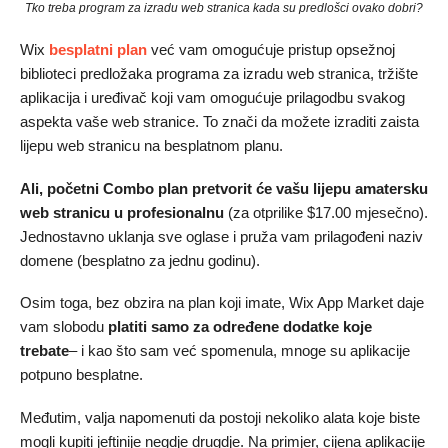
Tko treba program za izradu web stranica kada su predlošci ovako dobri?
Wix
besplatni plan
već vam omogućuje pristup opsežnoj
biblioteci predložaka programa za izradu web stranica, tržište
aplikacija i uređivač koji vam omogućuje prilagodbu svakog
aspekta vaše web stranice. To znači da možete izraditi zaista
lijepu web stranicu na besplatnom planu.
Ali, početni Combo plan pretvorit će vašu lijepu amatersku
web stranicu u profesionalnu
(za otprilike
$
17.00
mjesečno).
Jednostavno uklanja sve oglase i pruža vam prilagođeni naziv
domene (besplatno za jednu godinu).
Osim toga, bez obzira na plan koji imate, Wix App Market daje
vam slobodu
platiti samo za određene dodatke koje
trebate
– i kao što sam već spomenula, mnoge su aplikacije
potpuno besplatne.
Međutim, valja napomenuti da postoji nekoliko alata koje biste
mogli kupiti jeftinije negdje drugdje. Na primjer, cijena aplikacije