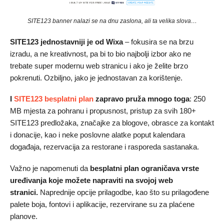
SITE123 banner nalazi se na dnu zaslona, ali ta velika slova…
SITE123 jednostavniji je od Wixa
– fokusira se na brzu
izradu, a ne kreativnost, pa bi to bio najbolji izbor ako ne
trebate super modernu web stranicu i ako je želite brzo
pokrenuti. Ozbiljno, jako je jednostavan za korištenje.
I
SITE123 besplatni plan
zapravo pruža mnogo toga
: 250
MB mjesta za pohranu i propusnost, pristup za svih 180+
SITE123 predložaka, značajke za blogove, obrasce za kontakt
i donacije, kao i neke poslovne alatke poput kalendara
događaja, rezervacija za restorane i rasporeda sastanaka.
Važno je napomenuti da
besplatni plan ograničava vrste
uređivanja koje možete napraviti na svojoj web
stranici.
Naprednije opcije prilagodbe, kao što su prilagođene
palete boja, fontovi i aplikacije, rezervirane su za plaćene
planove.