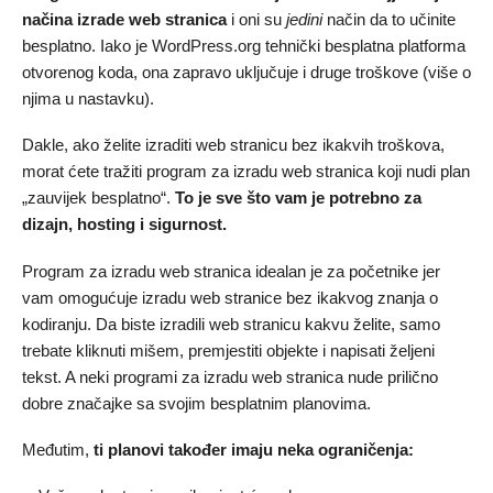
načina izrade web stranica
i oni su
jedini
način da to učinite
besplatno. Iako je WordPress.org tehnički besplatna platforma
otvorenog koda, ona zapravo uključuje i druge troškove (više o
njima u nastavku).
Dakle, ako želite izraditi web stranicu bez ikakvih troškova,
morat ćete tražiti program za izradu web stranica koji nudi plan
„zauvijek besplatno“.
To je sve što vam je potrebno za
dizajn, hosting i sigurnost.
Program za izradu web stranica idealan je za početnike jer
vam omogućuje izradu web stranice bez ikakvog znanja o
kodiranju. Da biste izradili web stranicu kakvu želite, samo
trebate kliknuti mišem, premjestiti objekte i napisati željeni
tekst. A neki programi za izradu web stranica nude prilično
dobre značajke sa svojim besplatnim planovima.
Međutim,
ti planovi također imaju neka ograničenja: