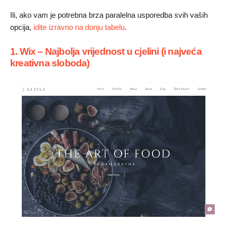
Ili, ako vam je potrebna brza paralelna usporedba svih vaših
opcija,
idite izravno na donju tabelu
.
1. Wix – Najbolja vrijednost u cjelini (i najveća
kreativna sloboda)