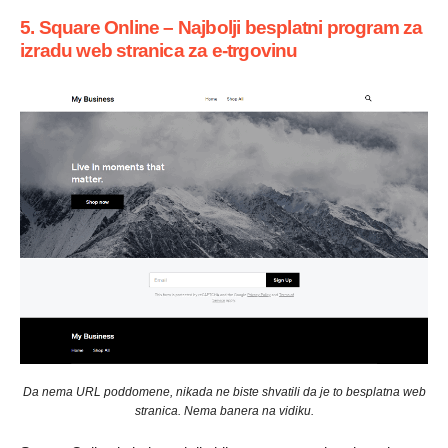
5. Square Online – Najbolji besplatni program za
izradu web stranica za e-trgovinu
Da nema URL poddomene, nikada ne biste shvatili da je to besplatna web
stranica. Nema banera na vidiku.