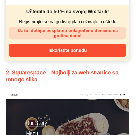
Uštedite do 50 % na svojoj Wix tarifi!
Registrirajte se na godišnji plan i uživajte u uštedi.
Uz to, dobijte besplatno prilagođenu domenu na
godinu dana!
Iskoristite ponudu
2. Squarespace – Najbolji za web stranice sa
mnogo slika