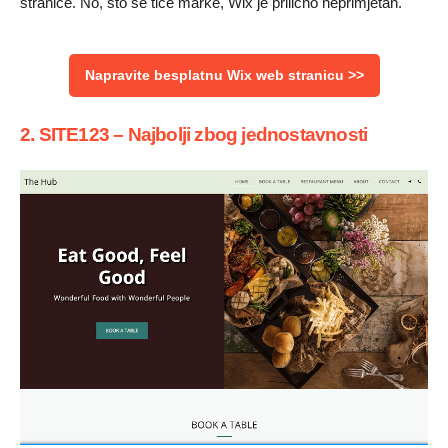
stranice. No, što se tiče marke, Wix je prilično neprimjetan.
Napravite besplatnu Wix web stranicu >>
2. SITE123 – Najbolji zbog jednostavnosti