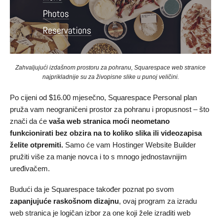
Zahvaljujući izdašnom prostoru za pohranu, Squarespace web stranice
najprikladnije su za živopisne slike u punoj veličini.
Po cijeni od
$
16.00
mjesečno, Squarespace Personal plan
pruža vam neograničeni prostor za pohranu i propusnost – što
znači da će
vaša web stranica moći neometano
funkcionirati bez obzira na to koliko slika ili videozapisa
želite otpremiti.
Samo će vam Hostinger Website Builder
pružiti više za manje novca i to s mnogo jednostavnijim
uređivačem.
Budući da je Squarespace također poznat po svom
zapanjujuće raskošnom dizajnu
, ovaj program za izradu
web stranica je logičan izbor za one koji žele izraditi web