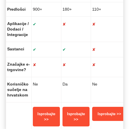
Predlošci
900+
180+
110+
Aplikacije /
✔
✘
✘
Dodaci /
Integracije
Sastanci
✔
✔
✘
Značajke e-
✘
✘
✘
trgovine?
Korisničko
Ne
Da
Ne
sučelje na
hrvatskom
Isprobajte
Isprobajte
Isprobajte >>
>>
>>