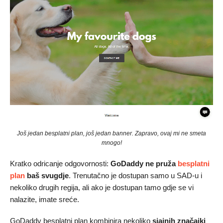
Još jedan besplatni plan, još jedan banner. Zapravo, ovaj mi ne smeta
mnogo!
Kratko odricanje odgovornosti:
GoDaddy ne pruža
besplatni
plan
baš svugdje
. Trenutačno je dostupan samo u SAD-u i
nekoliko drugih regija, ali ako je dostupan tamo gdje se vi
nalazite, imate sreće.
GoDaddy besplatni plan kombinira nekoliko
sjajnih značajki