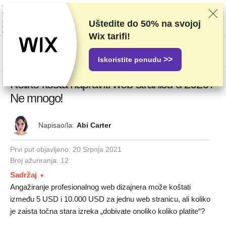
Ocjenjujemo dobavljače na temelju rigoroznog testiranja i istraživanja, ali
također uzimamo u obzir vaše povratne informacije i naše komercijalne
ugovore s pružateljima usluga. Ova stranica sadrži partnerske veze.
Uštedite do
50%
na svojoj
Transparentnost oglašavanja
Wix tarifi!
US$
>>
Iskoristite ponudu
Koliko košta napraviti web stranicu u 2026?
Ne mnogo!
Napisao/la:
Abi Carter
Prvi put objavljeno:
20 Srpnja 2021
Broj ažuriranja: 12
Sadržaj
Angažiranje profesionalnog web dizajnera može koštati
između 5 USD i 10.000 USD za jednu web stranicu, ali koliko
je zaista točna stara izreka „dobivate onoliko koliko platite“?