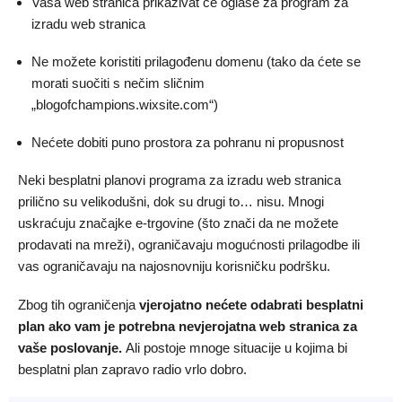
Vaša web stranica prikazivat će oglase za program za
izradu web stranica
Ne možete koristiti prilagođenu domenu (tako da ćete se
morati suočiti s nečim sličnim
„blogofchampions.wixsite.com“)
Nećete dobiti puno prostora za pohranu ni propusnost
Neki besplatni planovi programa za izradu web stranica
prilično su velikodušni, dok su drugi to… nisu. Mnogi
uskraćuju značajke e-trgovine (što znači da ne možete
prodavati na mreži), ograničavaju mogućnosti prilagodbe ili
vas ograničavaju na najosnovniju korisničku podršku.
Zbog tih ograničenja
vjerojatno nećete odabrati besplatni
plan ako vam je potrebna nevjerojatna web stranica za
vaše poslovanje.
Ali postoje mnoge situacije u kojima bi
besplatni plan zapravo radio vrlo dobro.