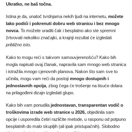
Ukratko, ne baš točna.
Istina je da, unatoč tvrdnjama nekih ljudi na internetu,
možete
lako podići i pokrenuti dobru web stranicu i bez mnogo
novca
. To možete uraditi čak i besplatno ako ste spremni
žrtvovati nekoliko značajki, a krajnji rezultat će izgledati
približno isto
.
Kako to mogu reći s takvom samouvjerenošću? Kako bih
mogla napisati ovaj članak, napravila sam mnogo web stranica
i istražila
mnogo
cjenovnih planova. Nakon što sam sve to
učinila, mogu vam reći da postoji
mnogo dostupnih i
jednostavnih opcija
, zbog čega će trošenje na tisuće dolara
na prilagođeni dizajn izgledati glupo.
Kako bih vam ponudila
jednostavan, transparentan vodič o
troškovima izrade web stranice u
2026
,
objedinila sam
opcije i usporedila četiri različite metode, u rasponu od potpuno
besplatnih do malo skupljih (ali ipak pristupačnih). Slobodno