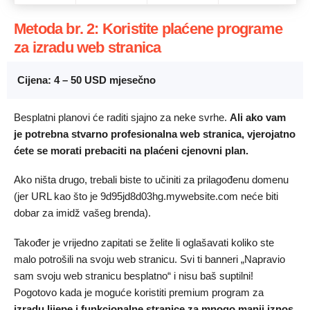
Metoda br. 2: Koristite plaćene programe
za izradu web stranica
Cijena: 4 – 50 USD mjesečno
Besplatni planovi će raditi sjajno za neke svrhe.
Ali ako vam
je potrebna stvarno profesionalna web stranica, vjerojatno
ćete se morati prebaciti na plaćeni cjenovni plan.
Ako ništa drugo, trebali biste to učiniti za prilagođenu domenu
(jer URL kao što je 9d95jd8d03hg.mywebsite.com neće biti
dobar za imidž vašeg brenda).
Također je vrijedno zapitati se želite li oglašavati koliko ste
malo potrošili na svoju web stranicu. Svi ti banneri „Napravio
sam svoju web stranicu besplatno“ i nisu baš suptilni!
Pogotovo kada je moguće koristiti premium program za
izradu lijepe i funkcionalne stranice
za mnogo manji iznos