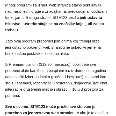
Mnogi programi za izradu web stranica stalno pokušavaju
nadmašiti jedni druge u značajkama, predlošcima i dodatnim
funkcijama. S druge strane, SITE123
pruža jednostavno
iskustvo i usredotočuje se na značajke koje ljudi zaista
trebaju.
Zato ovaj program preporučujem onima koji trebaju brzo i
jednostavno pokrenuti web stranicu ne gubeći vrijeme na
beskonačne postavke i dodatne alate.
S Premium planom (
$
12.80
mjesečno), dobit ćete sve
potrebne alate kao što su besplatni naziv domene za godinu
dana, veliki izbor dodataka (plaćeni i besplatni) za stvari kao
što su sastanci, rezervacije u restoranu, događanja, live chat,
integracije društvenih medija i obrasci; i 10 GB prostora za
pohranu.
Sve u svemu, SITE123 može pružiti sve što vam je
potrebno za jednostavnu web stranicu.
A ako je to ono što