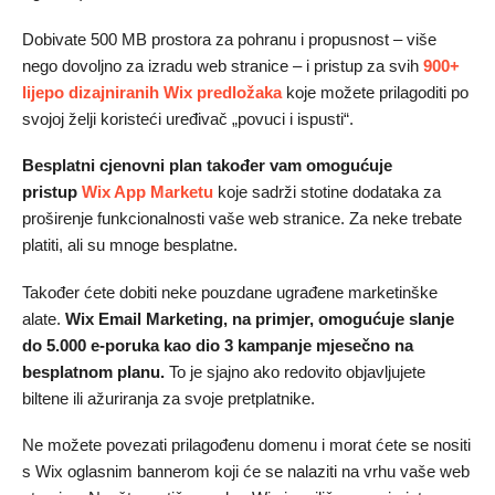
Dobivate 500 MB prostora za pohranu i propusnost – više
nego dovoljno za izradu web stranice – i pristup za svih
900+
lijepo dizajniranih Wix predložaka
koje možete prilagoditi po
svojoj želji koristeći uređivač „povuci i ispusti“.
Besplatni cjenovni plan također vam omogućuje
pristup
Wix App Marketu
koje sadrži stotine dodataka za
proširenje funkcionalnosti vaše web stranice. Za neke trebate
platiti, ali su mnoge besplatne.
Također ćete dobiti neke pouzdane ugrađene marketinške
alate.
Wix Email Marketing, na primjer, omogućuje slanje
do 5.000 e-poruka kao dio 3 kampanje mjesečno na
besplatnom planu.
To je sjajno ako redovito objavljujete
biltene ili ažuriranja za svoje pretplatnike.
Ne možete povezati prilagođenu domenu i morat ćete se nositi
s Wix oglasnim bannerom koji će se nalaziti na vrhu vaše web