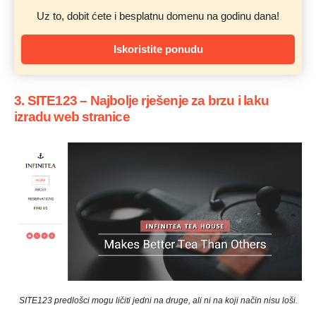
Uz to, dobit ćete i besplatnu domenu na godinu dana!
Iskoristite ponudu
3. SITE123 – Najbolje rješenje za brzu i laku
izradu web stranice
SITE123 predlošci mogu ličiti jedni na druge, ali ni na koji način nisu loši.