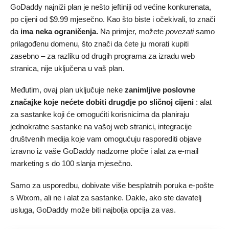
GoDaddy najniži plan je nešto jeftiniji od većine konkurenata,
po cijeni od
$
9.99
mjesečno. Kao što biste i očekivali, to znači
da
ima neka ograničenja.
Na primjer, možete
povezati
samo
prilagođenu domenu, što znači da ćete ju morati kupiti
zasebno – za razliku od drugih programa za izradu web
stranica, nije uključena u vaš plan.
Međutim, ovaj plan uključuje neke
zanimljive poslovne
značajke koje nećete dobiti drugdje po sličnoj cijeni
: alat
za sastanke koji će omogućiti korisnicima da planiraju
jednokratne sastanke na vašoj web stranici, integracije
društvenih medija koje vam omogućuju rasporediti objave
izravno iz vaše GoDaddy nadzorne ploče i alat za e-mail
marketing s do 100 slanja mjesečno.
Samo za usporedbu, dobivate više besplatnih poruka e-pošte
s Wixom, ali ne i alat za sastanke. Dakle, ako ste davatelj
usluga, GoDaddy može biti najbolja opcija za vas.