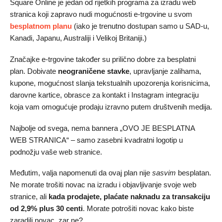
Square Online je jedan od rijetkih programa za izradu web
stranica koji zapravo nudi mogućnosti e-trgovine u svom
besplatnom planu
(iako je trenutno dostupan samo u SAD-u,
Kanadi, Japanu, Australiji i Velikoj Britaniji.)
Značajke e-trgovine također su prilično dobre za besplatni
plan. Dobivate
neograničene stavke
, upravljanje zalihama,
kupone, mogućnost slanja tekstualnih upozorenja korisnicima,
darovne kartice, obrasce za kontakt i Instagram integraciju
koja vam omogućuje prodaju izravno putem društvenih medija.
Najbolje od svega, nema bannera „OVO JE BESPLATNA
WEB STRANICA“ – samo zasebni kvadratni logotip u
podnožju vaše web stranice.
Međutim, valja napomenuti da ovaj plan nije
sasvim
besplatan.
Ne morate trošiti novac na izradu i objavljivanje svoje web
stranice, ali
kada prodajete, plaćate naknadu za transakciju
od 2,9% plus 30 centi
. Morate potrošiti novac kako biste
zaradili novac, zar ne?