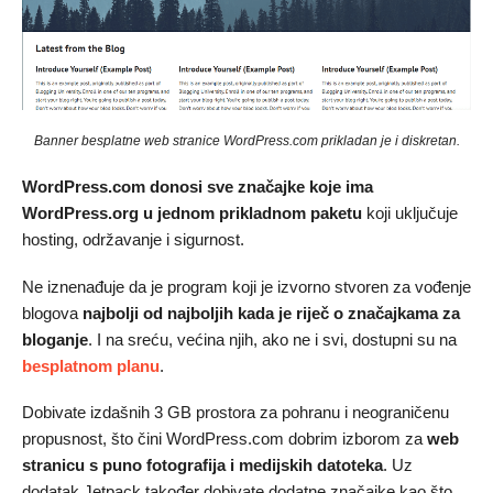
Banner besplatne web stranice WordPress.com prikladan je i diskretan.
WordPress.com donosi sve značajke koje ima
WordPress.org u jednom prikladnom paketu
koji uključuje
hosting, održavanje i sigurnost.
Ne iznenađuje da je program koji je izvorno stvoren za vođenje
blogova
najbolji od najboljih kada je riječ o značajkama za
bloganje
. I na sreću, većina njih, ako ne i svi, dostupni su na
besplatnom planu
.
Dobivate izdašnih 3 GB prostora za pohranu i neograničenu
propusnost, što čini WordPress.com dobrim izborom za
web
stranicu s puno fotografija i medijskih datoteka
. Uz
dodatak Jetpack također dobivate dodatne značajke kao što