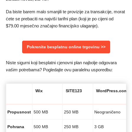
Da biste barem malo smanjili te provizije za transakcije, morat
ćete se prebaciti na najviši tarifni plan (koji je po cijeni od
$
79.00
mjesečno značajno financijsko ulaganje).
Pokrenite besplatnu online trgovinu >>
Niste sigurni koji besplatni cjenovni plan najbolje odgovara
vašim
potrebama? Pogledajte ovu paralelnu usporedbu:
Wix
SITE123
WordPress.com
Propusnost
500 MB
250 MB
Neograničeno
Pohrana
500 MB
250 MB
3 GB