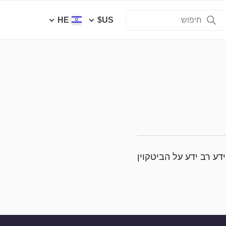
HE
US$