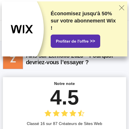
Nous classons nos produits sur la base de tests et de recherches
rigoureux, mais nous tenons également compte de vos commentaires et
des accords commerciaux conclus avec les fournisseurs. Cette page
Économisez jusqu'à
50%
contient des liens d'affiliation.
Information sur la publicité
.
sur votre abonnement Wix
!
US$
>>
Profiter de l'offre
Avis sur Zenfolio 2026 – Pourquoi
devriez-vous l’essayer ?
Notre note
4.5
Classé 16 sur 87 Créateurs de Sites Web