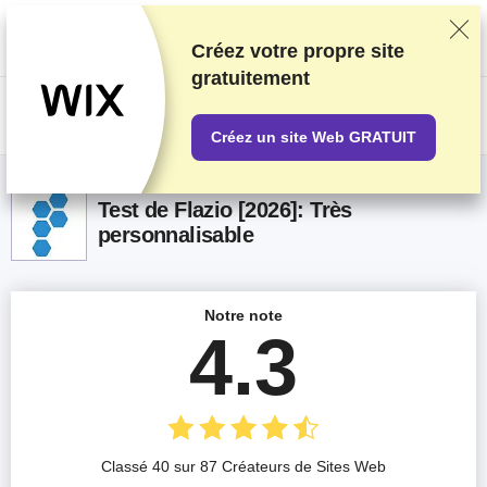
Nous classons nos produits sur la base de tests et de recherches
rigoureux, mais nous tenons également compte de vos commentaires et
des accords commerciaux conclus avec les fournisseurs. Cette page
Créez votre propre site
contient des liens d'affiliation.
Information sur la publicité
.
gratuitement
US$
Créez un site Web GRATUIT
Test de Flazio [2026]: Très
personnalisable
Notre note
4.3
Classé 40 sur 87 Créateurs de Sites Web