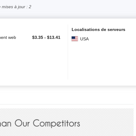
mises à jour : 2
Localisations de serveurs
ent web
$
3.35
-
$
13.41
USA