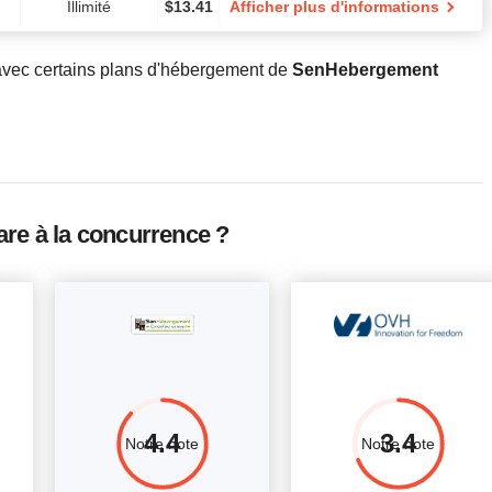
Illimité
$
13.41
Afficher plus d'informations
avec certains plans d'hébergement de
SenHebergement
e à la concurrence ?
4.4
3.4
Notre note
Notre note