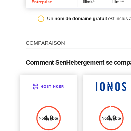
Entreprise
Illimité
Illimité
Un
nom de domaine gratuit
est inclus 
COMPARAISON
Comment SenHebergement se compar
4.9
4.9
Notre note
Notre note