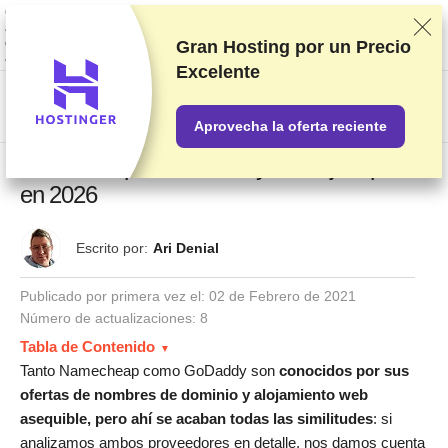
Clasificamos los servicios a partir de pruebas y análisis exhaustivos,
aunque también tenemos en cuenta tus opiniones y nuestros acuerdos
comerciales con los proveedores. Esta página contiene enlaces de
Gran Hosting por un
Precio
afiliados.
Información acerca de la publicidad
Excelente
US$
Aprovecha la oferta reciente
Namecheap vs. GoDaddy: la mejor opción
en 2026
Escrito por:
Ari Denial
Publicado por primera vez el:
02 de Febrero de 2021
Número de actualizaciones: 8
Tabla de Contenido
Tanto Namecheap como GoDaddy son
conocidos por sus
ofertas de nombres de dominio y alojamiento web
asequible, pero ahí se acaban todas las similitudes
: si
analizamos ambos proveedores en detalle, nos damos cuenta