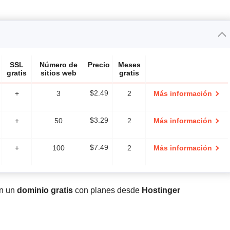
SSL
Número de
Precio
Meses
gratis
sitios web
gratis
+
3
$
2.49
2
Más información
+
50
$
3.29
2
Más información
+
100
$
7.49
2
Más información
en un
dominio gratis
con planes desde
Hostinger