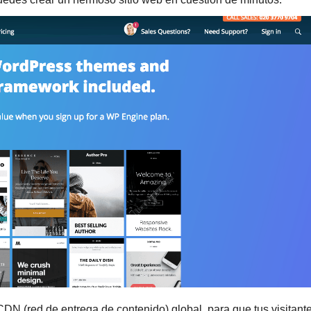
CDN (red de entrega de contenido) global, para que tus visitant