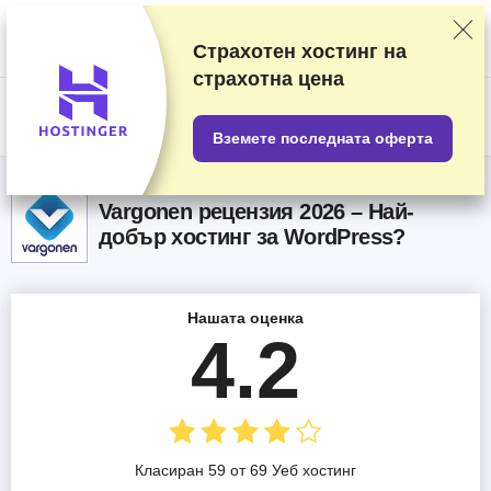
Класираме доставчиците на базата на подробни тестове и
проучвания, но също така вземаме предвид вашите отзиви и
търговски си споразумения с различните доставчици. Тази страница
Страхотен хостинг на
съдържа партньорски връзки.
Разкриване на реклама
.
страхотна цена
US$
Вземете последната оферта
Vargonen рецензия 2026 – Най-
добър хостинг за WordPress?
Нашата оценка
4.2
Класиран 59 от 69 Уеб хостинг