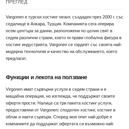
ПРЕГЛЕД
Vargonen е турски хостинг гигант, създаден през 2000 г. със
седалище в Анкара, Турция. Компанията сега оперира
осем центъра за данни, разположени по целия свят в
седем различни страни, което ги прави глобална фигура в
хостинг индустрията. Vargonen се гордеят със своята най-
модерна технология и качество на обслужването, което
предлагат.
Функции и лекота на ползване
Virgonen имат сървърни услуги в седем страни и е
мащабна операция, но изглежда, че поддържат своите
оферти прости. Налице са три пакета хостинг услуги,
предоставяни от Vargonen: споделен хостинг, хостинг в
облак и наети сървъри. Според моя опит най-добре е
компаниите да поддържат офертата си възможно най-