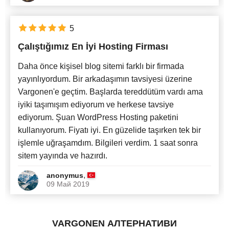
5
Çalıştığımız En İyi Hosting Firması
Daha önce kişisel blog sitemi farklı bir firmada
yayınlıyordum. Bir arkadaşımın tavsiyesi üzerine
Vargonen'e geçtim. Başlarda tereddütüm vardı ama
iyiki taşımışım ediyorum ve herkese tavsiye
ediyorum. Şuan WordPress Hosting paketini
kullanıyorum. Fiyatı iyi. En güzelide taşırken tek bir
işlemle uğraşamdım. Bilgileri verdim. 1 saat sonra
sitem yayında ve hazırdı.
,
anonymus
09 Май 2019
VARGONEN АЛТЕРНАТИВИ