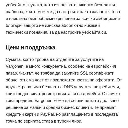
уебсайт от нулата, като използвате няколко безплатни
шаблона, които можете да настроите както желаете. Това
е наистина безпроблемно решение за всички амбициозни
блогъри, защото не изисква абсолютно никакви
технически познания, за да настроите уебсайта си.
Цени и поддръжка
Сумата, която трябва да отделите за услугите на
Vargonen, е много конкурентна, особено на европейския
пазар. Фактът, че трябва да закупите SSL сертификати
обаче, отнема част от привлекателността на офертата. От
друга страна, има безплатна DNS услуга за потребители,
които подновяват регистрацията си на домейни. С всичко
това предвид, Vargonen може да се опише като достъпно
решение за малки и средни бизнес клиенти. Те приемат
кредитни карти и PayPal, но разплащането в последната
точка по веригата става в турски лири.