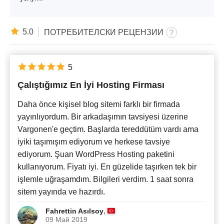
5.0
ПОТРЕБИТЕЛСКИ РЕЦЕНЗИИ
5
Çalıştığımız En İyi Hosting Firması
Daha önce kişisel blog sitemi farklı bir firmada
yayınlıyordum. Bir arkadaşımın tavsiyesi üzerine
Vargonen'e geçtim. Başlarda tereddütüm vardı ama
iyiki taşımışım ediyorum ve herkese tavsiye
ediyorum. Şuan WordPress Hosting paketini
kullanıyorum. Fiyatı iyi. En güzelide taşırken tek bir
işlemle uğraşamdım. Bilgileri verdim. 1 saat sonra
sitem yayında ve hazırdı.
,
Fahrettin Asılsoy
09 Май 2019