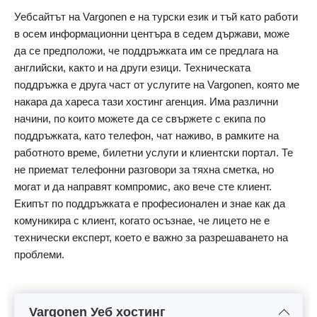
Уебсайтът на Vargonen е на турски език и тъй като работи
в осем информационни центъра в седем държави, може
да се предположи, че поддръжката им се предлага на
английски, както и на други езици. Техническата
поддръжка е друга част от услугите на Vargonen, която ме
накара да хареса тази хостинг агенция. Има различни
начини, по които можете да се свържете с екипа по
поддръжката, като телефон, чат наживо, в рамките на
работното време, билетни услуги и клиентски портал. Те
не приемат телефонни разговори за тяхна сметка, но
могат и да направят компромис, ако вече сте клиент.
Екипът по поддръжката е професионален и знае как да
комуникира с клиент, когато осъзнае, че лицето не е
технически експерт, което е важно за разрешаването на
проблеми.
Vargonen Уеб хостинг