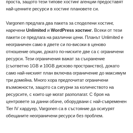
проста, защото тези типове хостинг агенции предоставят
най-ценните ресурси в хостинг плановете си.
Vargonen предлага два пакета за споделени хостинг,
наречени
Unlimited
и
WordPress хостинг
. Всеки от тези
пакети се предлага на различни цени. Планът Unlimited е
неограничен само в двете си по-високи в ценово
отношение опции, докато по-ниските две са с ограничени
ресурси. Тези ограничения важат за съхранение
(съответно 1GB и 10GB дисково пространство), докато
само най-ниският план включва ограничение до максимум
три домейна. Много хора предпочитат ограничени
възможности, защото са сигурни за количеството на
ресурсите, с които ще могат разполагат. С броя на
центровете за данни обаче, оборудвани с най-съвременен
Tier IV хардуер, Vargonen са в състояние да осигурят
обещаните неограничени ресурси без проблем.