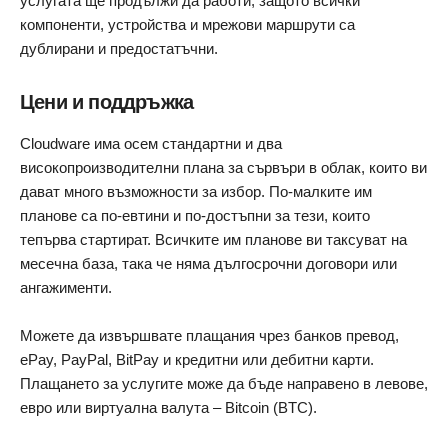
услугата ще продължи да работи, защото всички
компоненти, устройства и мрежови маршрути са
дублирани и предостатъчни.
Цени и поддръжка
Cloudware има осем стандартни и два
високопроизводителни плана за сървъри в облак, които ви
дават много възможности за избор. По-малките им
планове са по-евтини и по-достъпни за тези, които
тепърва стартират. Всичките им планове ви таксуват на
месечна база, така че няма дългосрочни договори или
ангажименти.
Можете да извършвате плащания чрез банков превод,
ePay, PayPal, BitPay и кредитни или дебитни карти.
Плащането за услугите може да бъде направено в левове,
евро или виртуална валута – Bitcoin (BTC).