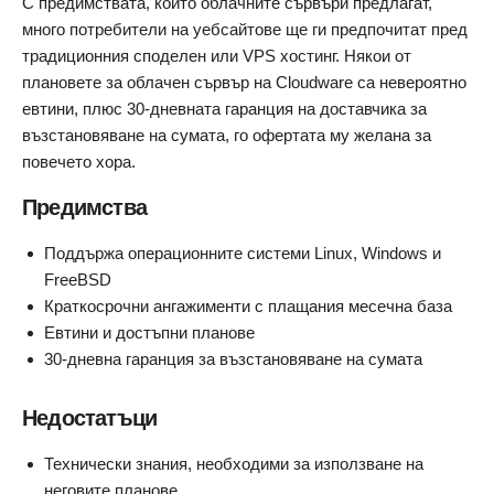
С предимствата, които облачните сървъри предлагат,
много потребители на уебсайтове ще ги предпочитат пред
традиционния споделен или VPS хостинг. Някои от
плановете за облачен сървър на Cloudware са невероятно
евтини, плюс 30-дневната гаранция на доставчика за
възстановяване на сумата, го офертата му желана за
повечето хора.
Предимства
Поддържа операционните системи Linux, Windows и
FreeBSD
Краткосрочни ангажименти с плащания месечна база
Евтини и достъпни планове
30-дневна гаранция за възстановяване на сумата
Недостатъци
Технически знания, необходими за използване на
неговите планове