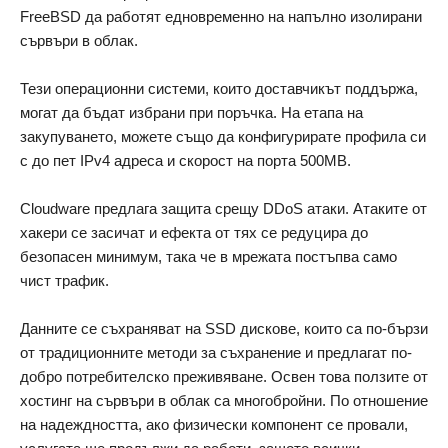
FreeBSD да работят едновременно на напълно изолирани
сървъри в облак.
Тези операционни системи, които доставчикът поддържа,
могат да бъдат избрани при поръчка. На етапа на
закупуването, можете също да конфигурирате профила си
с до пет IPv4 адреса и скорост на порта 500MB.
Cloudware предлага защита срещу DDoS атаки. Атаките от
хакери се засичат и ефекта от тях се редуцира до
безопасен минимум, така че в мрежата постъпва само
чист трафик.
Данните се съхраняват на SSD дискове, които са по-бързи
от традиционните методи за съхранение и предлагат по-
добро потребителско преживяване. Освен това ползите от
хостинг на сървъри в облак са многобройни. По отношение
на надеждността, ако физически компонент се провали,