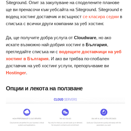
Siteground. Опит за закупуване на споделените планове
ще ви пренасочи към уебсайта на Siteground. Siteground е
водещ хостинг доставчик и всъщност
се класира седми
в
списъка с всички други компании за уеб хостинг.
Да, ще получите добра услуга от
Cloudware
, но ако
искате възможно най-добрия хостинг в
България
,
прегледайте списъка ни с
водещите доставчици на уеб
хостинг в България
. И ако ви трябва по-глобален
доставчик на уеб хостинг услуги, препоръчваме ви
Hostinger
.
Опции и лекота на ползване