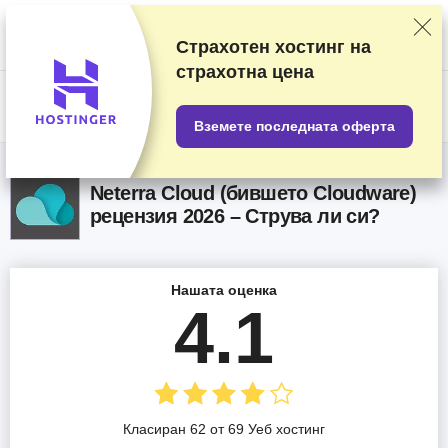
Класираме доставчиците на базата на подробни тестове и
проучвания, но също така вземаме предвид вашите отзиви и
търговски си споразумения с различните доставчици. Тази страница
Страхотен хостинг на
съдържа партньорски връзки.
Разкриване на реклама
.
страхотна цена
US$
Вземете последната оферта
Neterra Cloud (бившето Cloudware)
рецензия 2026 – Струва ли си?
Нашата оценка
4.1
Класиран 62 от 69 Уеб хостинг