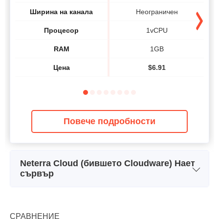
Ширина на канала
Неограничен
Процесор
1vCPU
RAM
1GB
Цена
$
6.91
Повече подробности
Neterra Cloud (бившето Cloudware) Нает
сървър
Server Start 2xE5450-16Gb-
Ser
Име на плана
2x146SAS
Хранилище
2 x 146GB SAS
СРАВНЕНИЕ