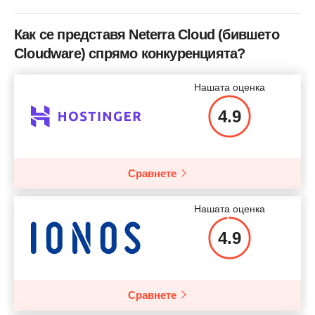
Ширина на канала
Неограничен
Как се представя Neterra Cloud (бившето
Процесор
2 x Xeon E5450
Cloudware) спрямо конкуренцията?
RAM
16GB
Нашата оценка
Цена
$
44.94
4.9
Сравнете
Повече подробности
Нашата оценка
4.9
Сравнете