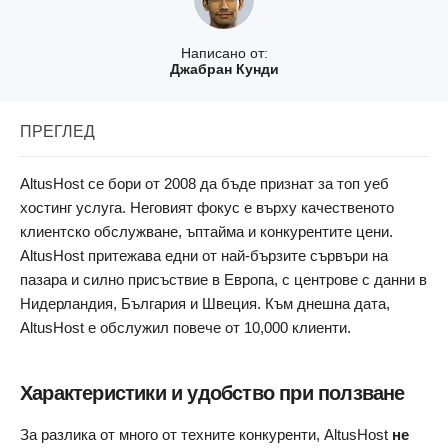
Написано от:
Джабран Кунди
ПРЕГЛЕД
AltusHost се бори от 2008 да бъде признат за топ уеб
хостинг услуга. Неговият фокус е върху качественото
клиентско обслужване, ъптайма и конкурентите цени.
AltusHost притежава едни от най-бързите сървъри на
пазара и силно присъствие в Европа, с центрове с данни в
Нидерландия, България и Швеция. Към днешна дата,
AltusHost е обслужил повече от 10,000 клиенти.
Характеристики и удобство при ползване
За разлика от много от техните конкуренти, AltusHost
не