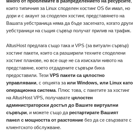
много от проблемите в разпределението на ресурсите
,
които типичния за Linux споделен хостинг OS би имал, но
дори и с акаунт за споделен хостинг, представянето на
Вашата уебстраница няма да бъде засегнато, когато други
уебстраници на същия сървър получат прилив на трафик.
AltusHost предлага също така и VPS (за витуалн сървър)
хостинг пакети, които са разширили техните споделени
хостинг планове, но все още не са изискали нивото на
представяне, което отдадените сървъри биха
предоставили. Тези
VPS пакети са цялостно
управлявани
, с опцията за
или Windows, или Linux като
операционна система
. Плюс това, с пакетите за хостинг
на AltusHost VPS, получавате
цялостен
администраторски достъп до Вашите виртуални
сървъри
, и можете също да
рестартирате Вашият
панел с мощността от разстояние
без да се свързвате с
клиентското обслужване.