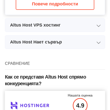
Повече подробности
Altus Host VPS хостинг
Име на плана
XV-1
Altus Host Нает сървър
Хранилище
40 GB
Име на плана
ME-1
Процесор
2 cores
Хранилище
1.95 TB
СРАВНЕНИЕ
RAM
1 GB
Процесор
-
Цена
$
22.64
Как се представя Altus Host спрямо
RAM
16 GB
конкуренцията?
Цена
$
170
Нашата оценка
Повече подробности
4.9