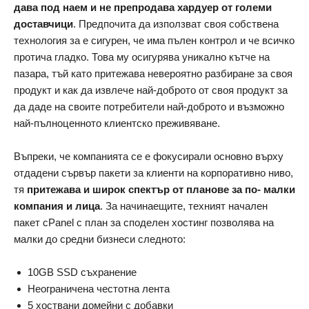
дава под наем и не препродава хардуер от големи
доставчици
. Предпочита да използват своя собствена
технология за е сигурен, че има пълен контрол и че всичко
протича гладко. Това му осигурява уникално кътче на
пазара, тъй като притежава невероятно разбиране за своя
продукт и как да извлече най-доброто от своя продукт за
да даде на своите потребители най-доброто и възможно
най-пълноценното клиентско преживяване.
Въпреки, че компанията се е фокусирали основно върху
отдадени сървър пакети за клиенти на корпоративно ниво,
тя
притежава и широк спектър от планове за по- малки
компания и лица
. За начинаещите, техният начален
пакет cPanel с план за споделен хостинг позволява на
малки до средни бизнеси следното:
10GB SSD съхранение
Неограничена честотна лента
5 хоствани домейни с добавки