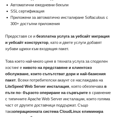
Автоматични ежедневни бекъпи
SSL сертификация
Приложени за автоматично инсталиране Softaculous с
300+ достъпни приложения
Предоставя се и
безплатнa услуга за уебсайт миграция
и уебсайт конструктор
, като и двете услуги добавят
хубави щрихи към входящия пакет.
Това което най-много ценя в тяхната услуга за споделен
хостинг e
нивото на представяне и клиентско
обслужване, които съпътстват дори и най-базисния
пакет
. Всеки потребителски акаунт се наслаждава на
LiteSpeed Web Server инсталация
, която обезпечава
в
пъти по- бързото опериране на сървърите
в сравнение
с типичните Apache Web Server инсталации, които голяма
част от другите доставчици поддържат. Също
така
операционната система CloudLinux елиминира