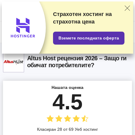
Класираме доставчиците на базата на подробни тестове и
проучвания, но също така вземаме предвид вашите отзиви и
търговски си споразумения с различните доставчици. Тази страница
Страхотен хостинг на
съдържа партньорски връзки.
Разкриване на реклама
.
страхотна цена
US$
Вземете последната оферта
Altus Host рецензия 2026 – Защо ги
обичат потребителите?
Нашата оценка
4.5
Класиран 28 от 69 Уеб хостинг