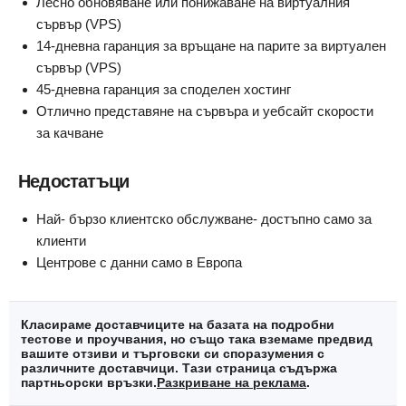
Лесно обновяване или понижаване на виртуалния
сървър (VPS)
14-дневна гаранция за връщане на парите за виртуален
сървър (VPS)
45-дневна гаранция за споделен хостинг
Отлично представяне на сървъра и уебсайт скорости
за качване
Недостатъци
Най- бързо клиентско обслужване- достъпно само за
клиенти
Центрове с данни само в Европа
Класираме доставчиците на базата на подробни
тестове и проучвания, но също така вземаме предвид
вашите отзиви и търговски си споразумения с
различните доставчици. Тази страница съдържа
партньорски връзки.
Разкриване на реклама
.