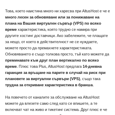
Това, което наистина много ни харесва при AltusHost е че е
много лесен за обновяване или за понижаване на
плана на Вашия виртуален сървър (VPS) по всяко
време
характеристика, която трудно се намира при
другите хостинг доставчици. Ако забележите, че плащате
за нещо, от което в действителност не се нуждаете,
можете просто да премахнете характеристиката.
Обновяването е също толкова просто, тъй като можете да
преминавате към друг план вертикално по всяко
време
. Плюс това Plus, AltusHost предлага
14-дневна
гаранция за връщане на парите в случай на риск при
плановете за виртуални сървъри (VPS)
, също така
трудна за откриване характеристика в бранша
.
На повечето от каналите за обслужване на AltusHost
можете да влезете само след като се впишете, а те
включват чат на живо и тикетинг система. Друг плюс е че