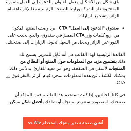
بأي شكل من الأشكال. يعمل العنوان والدعوة إلى العمل وصورة
المنتج وشعار الشركة ورابط الصفحة الرئيسية معًا لإثارة اهتمام
الزائر وتشجيع الزيارات
صندوق “الدعوة إلى العمل” CTA
: يرد وصف المنتج المكون
من أربع كلمات وزر CTA المميز في صندوق، والذي يجذب على
الفور عين الزائر ويجعل من السهل تحويل الزيارات إلى صفحتك.
الفائدة الرئيسية لهذا القالب هي أنه قابل للتمرير. يسمح لك
ذلك
بتضمين مزيد من المعلومات حول المنتج أو النطاق من
المنتجات
لأسفل في الصفحة، وهو أمر مفيد للقارئ. بدلاً من ذلك،
يمكنك الكشف عن هذه المعلومات بمجرد قيام الزائر بالنقر فوق زر
CTA.
في كلتا الحالتين، إذا كنت تستخدم هذا القالب، فمن المؤكد أن
صفحتك المقصودة ستعرض منتجك أو نطاقك
بأفضل شكل ممكن
.
أنشئ صفحة تصدير منتجك باستخدام Wix >>