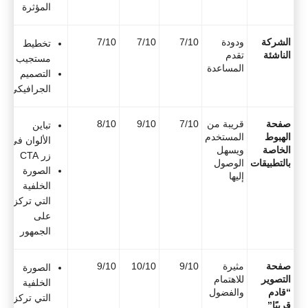
المؤثرة
الشركة
ودودة
7/10
7/10
7/10
تخطيط
الناشئة
تقدم
مستجيب
المساعدة
التصميم
الجرافيكي
صفحة
قريبة من
7/10
9/10
8/10
تباين
الهبوط
المستخدم
الألوان في
الخاصة
ويسهل
زر CTA
بالتطبيقات
الوصول
الصورة
إليها
الخلفية
التي تركز
على
الجمهور
صفحة
مثيرة
9/10
10/10
9/10
الصورة
التصوير
للاهتمام
الخلفية
“قادم
والفضول
التي تركز
قريبًا”