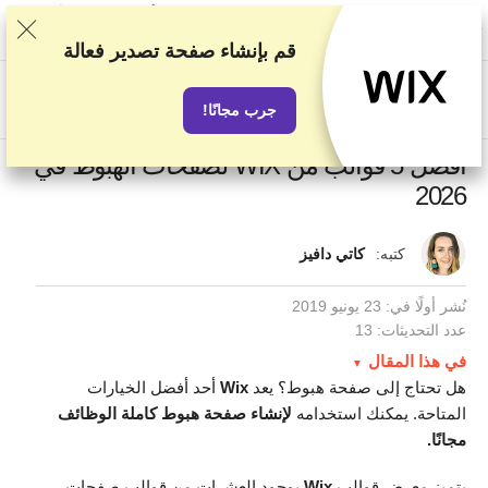
نصنف الخدمات بناء على اختبارات وبحوث صارمة، لكننا نأخذ في الاعتبار أيضًا
تقييماتكم وملاحظاتكم واتفاقياتنا التجارية مع مقدمي الخدمات الآخرين. تحتوي
هذه الصفحة على روابط تابعة.
الإفصاح الإعلاني
قم بإنشاء صفحة تصدير فعالة
US$
جرب مجانًا!
أفضل 5 قوالب من WIX لصفحات الهبوط في
2026
كتبه:
كاتي دافيز
نُشر أولًا في:
23 يونيو 2019
عدد التحديثات: 13
في هذا المقال
هل تحتاج إلى صفحة هبوط؟ يعد
Wix
أحد أفضل الخيارات
المتاحة. يمكنك استخدامه
لإنشاء صفحة هبوط كاملة الوظائف
مجانًا.
يتميز معرض قوالب
Wix
بوجود العشرات من قوالب صفحات