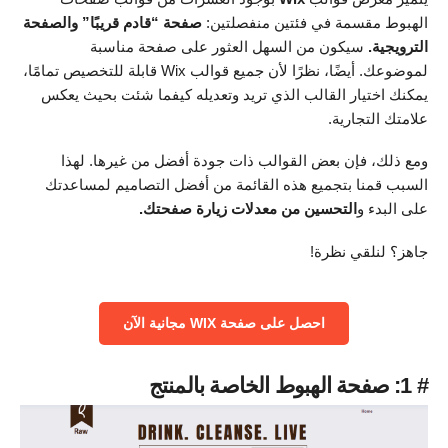
الهبوط مقسمة في فئتين منفصلتين:
صفحة “قادم قريبًا” والصفحة
الترويجية.
سيكون من السهل العثور على صفحة مناسبة
لموضوعك. أيضًا، نظرًا لأن جميع قوالب Wix قابلة للتخصيص تمامًا،
يمكنك اختيار القالب الذي تريد وتعديله كيفما شئت بحيث يعكس
علامتك التجارية.
ومع ذلك، فإن بعض القوالب ذات جودة أفضل من غيرها. لهذا
السبب قمنا بتجميع هذه القائمة من أفضل التصاميم لمساعدتك
على البدء و
التحسين من معدلات زيارة صفحتك.
جاهز؟ لنلقي نظرة!
‌احصل على صفحة WIX مجانية الآن
# 1: صفحة الهبوط الخاصة بالمنتج