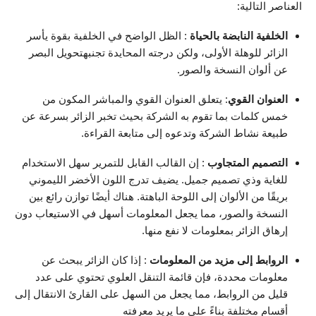
العناصر التالية:
الخلفية النابضة بالحياة
: الظل الواضح في الخلفية بقوة يأسر
الزائر للوهلة الأولى، ولكن درجته المحايدة تجنبهتحويل البصر
عن ألوان النسخة والصور.
العنوان القوي
: يتعلق العنوان القوي والمباشر المكون من
خمس كلمات بما تقوم به الشركة بحيث تخبر الزائر بسرعة عن
طبيعة نشاط الشركة وتدعوه إلى متابعة القراءة.
التصميم المتجاوب
: إن القالب القابل للتمرير سهل الاستخدام
للغاية وذي تصميم جميل. يضيف تدرج اللون الأخضر الليموني
بريقًا من الألوان إلى اللوحة الباهتة. هناك أيضًا توازن رائع بين
النسخة والصور، مما يجعل المعلومات أسهل في الاستيعاب دون
إرهاق الزائر بمعلومات لا نفع منها.
الروابط إلى مزيد من المعلومات
: إذا كان الزائر يبحث عن
معلومات محددة، فإن قائمة التنقل العلوي تحتوي على عدد
قليل من الروابط، مما يجعل من السهل على القارئ الانتقال إلى
أقسام مختلفة بناءً على ما يريد معرفته