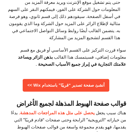
حتى يتم تشغيل موقع الإنترنت ويريد معرفة المزيد من
المعلومات حول الشركة على الفور، فيمكنهم النقر على السهم
في أسفل الصفحة. سيقودهم ذلك إلى قسم ثانوي، وهو فرصة
مثالية لإطلاع الزائر على المزيد حول الشركة وما الذي يقومون
به. يتضمن القالب أيضًا روابط وسائل التواصل الاجتماعي في
هذا القسم لتشجيع المزيد من المشاركة
سواء قررت التركيز على القسم الأساسي أو فريق مع قسم
معلومات إضافي، فسيتمسك هذا القالب
بذهن الزائر ويساعد
علامتك التجارية في إبراز جميع الأسباب الصحيحة
.
أنشئ صفحة تصدير “قريبًا” باستخدام Wix >>
قوالب صفحة الهبوط المذهلة لجميع الأغراض
هناك سبب يجعل
يحصل على مثل هذه المراجعات المدهشة.
بدءًا
من خياراته “الترويجية” الرابحة وحتى صفحات “قادم قريبًا” التي
يقدمها، فهو يقدم مجموعة واسعة من قوالب صفحات الهبوط