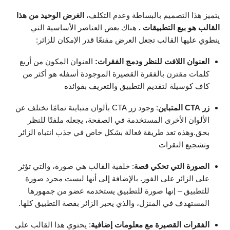
يتميز هذا التصميم بالبساطة وعدم التكلف،
الغرض الوحيد من هذا
القالب هو بيع التطبيقات .
هناك بعض العناصر الأساسية التي
ينطوي عليها القالب تجعل العرض مقنعًا قدر الإمكان للزائر:
العنوان اللافت للنظر ودمج الفقرات:
العنوان المكون من أربع
كلمات مقترن بالفقرة القصيرة الموجودة أسفله هو أكثر من
كاف كوسيلة لتقديم التطبيق والتعريف بفوائده
زر CTA المتباين
: وجود زر CTA بألوان متباينة تمامًا تختلف عن
الألوان الأخرى المستخدمة في الصفحة، يجعله ملفتًا للنظر
بحق.وهذه تعد طريقة فعالة بشكل خاص في جذب انتباه الزائر
وتشجيع النقرات
الصورة التي تحكي قصة
: خلفية القالب هي صورة، والتي تؤثر
على الزائر على الفور. بالإضافة إلى أنها ليست مجرد صورة
للتطبيق – إنها صورة للتطبيق يستخدمه عضو من جمهورها
المستهدف في المنزل، والذي يخبر الزائر بقصة التطبيق كلها.
الفقرات القصيرة مع معلومات إضافية
: يحتوي هذا القالب على