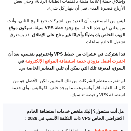
وإطلاق حملة إعلانية مليئة بالكلمات الطنانة الرنانة، وجني بعض
الأرباح قصيرة المدى قبل أن ينهار كل شيء.
ليس من المستغرب أن العديد من الشركات تتبع النهج الثاني، وأنت
من يعاني في هذه الحالة.
مع وجود خطة VPS سيئة، سيكون موقع
الويب الخاص بك بطيئًا وأحيانًا غير متاح على الإطلاق
. قد يستغرق
تشغيل الخادم ساعات.
قد اشتركت في عشرات من خطط VPS واختبرتهم بنفسي، بعد أن
اختبرت أفضل مزودي خدمة استضافة المواقع الإلكترونية
في
السوق، لمعرفة تلك التي يمكن أن تلبي المعايير الخاصة بي.
لم تقترب معظم الشركات من تلك المعايير، لكن الأفضل هو من
كان له الغلبة. اقرأ واستوعب ما يوجد خلف الكواليس، وأي خدمة
استضافة VPS رخيصة تناسبك.
هل أنت مشغول؟ إليك ملخص خدمات استضافة الخادم
الافتراضي الخاص VPS ذات التكلفة الأنسب في 2026 :
InterServer
– خيار رائع إذا كنت تريد نقل موقع ووردبريس