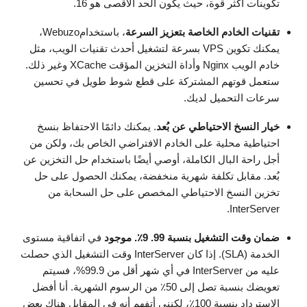
تكوينات أكثر قوة، حيث يكون الحد الأقصى هو 16.
تقنيات الخادم الخاصة بتعزيز السرعة
، باستخدامWebuzo،
يمكنك تكوين VPS بسرعة لتشغيل أحدث تقنيات الويب، مثل
خادم الويب Nginx وأداة التخزين المؤقت XCache وغير ذلك.
ستعمل قوتهم المشتركة على قطع شوط طويل في تحسين
سرعات التحميل لديك.
خيار النسخ الاحتياطي عن بُعد
. يمكنك دائمًا الاحتفاظ بنسخ
احتياطية محلية على الخادم الافتراضي الخاص بك، ولكن من
أجل راحة البال الكاملة، أوصي أيضًا باستخدام حل التخزين عن
بُعد. مقابل تكلفة شهرية منخفضة، يمكنك الحصول على حل
تخزين النسخ الاحتياطي المخصص على حل السحابة من
InterServer.
ضمان وقت التشغيل بنسبة 99. 9٪. موجود
في اتفاقية مستوى
الخدمة (SLA). إذا كان InterServer وقت التشغيل الذي حصلت
عليه من InterServer في أي شهر أقل من 99.9%، فسيتم
تعويضك بنسبة تصل إلى 50٪ من الرسوم الشهرية. أنا أفضل
الاسترداد بنسبة 100٪، لكنني أتفهم أنه في المقابل هناك بعض