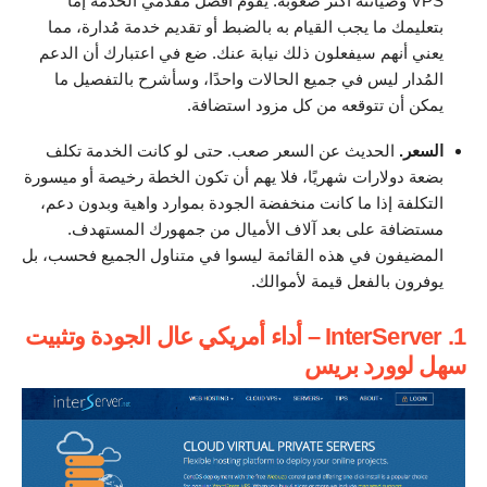
VPS وصيانته أكثر صعوبة. يقوم أفضل مقدمي الخدمة إما
بتعليمك ما يجب القيام به بالضبط أو تقديم خدمة مُدارة، مما
يعني أنهم سيفعلون ذلك نيابة عنك. ضع في اعتبارك أن الدعم
المُدار ليس في جميع الحالات واحدًا، وسأشرح بالتفصيل ما
يمكن أن تتوقعه من كل مزود استضافة.
السعر.
الحديث عن السعر صعب. حتى لو كانت الخدمة تكلف
بضعة دولارات شهريًا، فلا يهم أن تكون الخطة رخيصة أو ميسورة
التكلفة إذا ما كانت منخفضة الجودة بموارد واهية وبدون دعم،
مستضافة على بعد آلاف الأميال من جمهورك المستهدف.
المضيفون في هذه القائمة ليسوا في متناول الجميع فحسب، بل
يوفرون بالفعل قيمة لأموالك.
1. InterServer – أداء أمريكي عال الجودة وتثبيت
سهل لوورد بريس