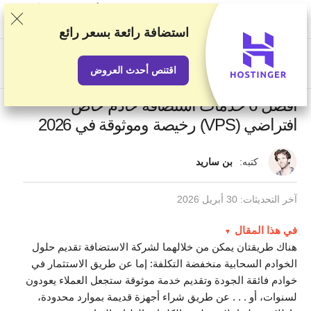
نصنف الخدمات بناء على اختبارات وبحوث صارمة، لكننا نأخذ في الاعتبار أيضًا
تقييماتكم وملاحظاتكم واتفاقياتنا التجارية مع مقدمي الخدمات الآخرين. تحتوي
هذه الصفحة على روابط تابعة.
الإفصاح الإعلاني
استضافة رائعة
بسعر رائع
US$
اقتنص أحدث العروض
أفضل 6 خدمات استضافة خادم خاص
افتراضي (VPS) رخيصة وموثوقة في 2026
كتبه:
بن ساريد
آخر التحديثات:
30 أبريل 2026
في هذا المقال
هناك طريقتان يمكن من خلالهما لشركة الاستضافة تقديم حلول
الخوادم السحابية منخفضة التكلفة: إما عن طريق الاستثمار في
خوادم فائقة الجودة وتقديم خدمة موثوقة ستجعل العملاء يعودون
لسنوات، أو . . . عن طريق شراء أجهزة قديمة بموارد محدودة،