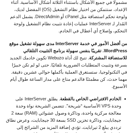
مشمولًا في جميع الأشكال باستثناء الثلاثة أشكال الأساسية. أثناء
الإعداد، ستتمكن من اختيار نظام التشغيل (OS) المفضل لديك،
ولوحة تحكم استضافة مثل cPanel أو DirectAdmin. يشمل الدعم
المُدار لـ InterServer عمليات إعادة تثبيت نظام التشغيل ولوحة
التحكم، وإصلاح أي أعطال في الخادم.
من أفضل الأمور في خدمة InterServer مدى سهولة تشغيل موقع
WordPress
،
تقريبًا بنفس سهولة برنامج التثبيت التلقائي
للاستضافة المشتركة
. تتيح لك أداة Webuzo تكوين خادمك الجديد
بسرعة وتثبيت المتطلبات الضرورية تلقائيًا. حتى لو لم تكن خبيرًا
في التكنولوجيا، ستستغرق العملية بأكملها حوالي عشرين دقيقة.
مهما حدث، كن مطمئنًا فالدعم متاح على مدار الساعة طوال أيام
الأسبوع.
الخادم الافتراضي الخاص بالقطعة
. يطلق InterServer على
وحدة VPS الأساسية “شريحة”. تتضمن الشريحة نواة وحدة
معالجة مركزية واحدة، وذاكرة وصول عشوائي (RAM) سعة 2
جيجابايت، وذاكرة تخزين SSD بسعة 30 جيجابايت، وعرض نطاق
ترددي يبلغ 2 تيرابايت. تؤدي إضافة المزيد من الشرائح إلى