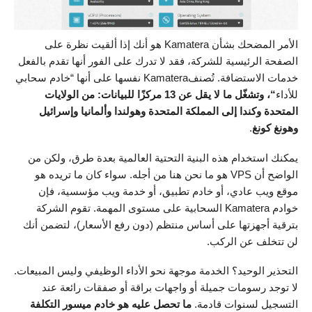
الأمر المضحك بشأن Kamatera هو أنك إذا ألقيت نظرة على
الصفحة الرئيسية للشركة، فقد لا تدرك على الفور أنها تقدم بالفعل
خدمات الاستضافة. تُصنفKamatera نفسها على أنها “خادم سحابي
للأداء
“، وتشغّل ما لا يقل عن 13 مركزًا للبيانات: من الولايات
المتحدة وكندا إلى المملكة المتحدة وهولندا وألمانيا وإسرائيل
وهونغ كونغ
.
يمكنك استخدام هذه البنية التحتية العالمية بعدة طرق، ولكن من
الواضح أن VPS هو ما نحن هنا من أجله. سواء كان ما تريده هو
موقع ويب عادي، أو خادم تطبيق، أو خدمة ويب مؤسسية، فإن
خوادم Kamatera السحابية على مستوى المهمة. تقوم الشركة
بترقية أجهزتها على أساس منتظم (دون رفع الأسعار)، لتضمن أنك
لن تتخلف عن الركب.
التحذير الوحيد؟ الخدمة موجهة نحو الأداء الوظيفي وليس المبيعات.
لا توجد رسومات جميلة أو واجهات براقة أو صفقات رائعة عند
التسجيل لسنوات قادمة.
ما تحصل عليه هو خادم ميسور التكلفة