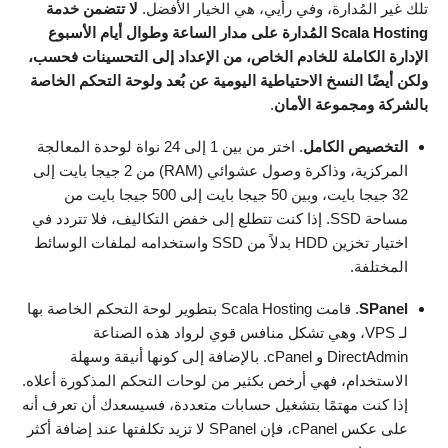
تلك غير المُدارة، وفي رأيي، هي الخيار الأفضل.
لا تتضمن خدمة
Scala Hosting المُدارة على مدار الساعة وطوال أيام الأسبوع
الإدارة الكاملة للخادم الخاص، من الإعداد إلى التحسينات فحسب،
ولكن أيضًا النسخ الاحتياطية اليومية عن بُعد ولوحة التحكم الخاصة
بالشركة ومجموعة الأمان
.
التخصيص الكامل
. اختر من بين 1 إلى 24 نواة لوحدة المعالجة
المركزية، وذاكرة وصول عشوائي (RAM) من 2 جيجا بايت إلى
32 جيجا بايت، وبين 50 جيجا بايت إلى 500 جيجا بايت من
مساحة SSD. إذا كنت تتطلع إلى خفض التكاليف، فلا تتردد في
اختيار تخزين HDD بدلاً من SSD واستخدامه لملفات الوسائط
المختلفة.
SPanel
. قامت Scala Hosting بتطوير لوحة التحكم الخاصة بها
لـ VPS، وهي تشكل منافس قوي لرواد هذه الصناعة
DirectAdmin و cPanel. بالإضافة إلى كونها أنيقة وسهلة
الاستخدام، فهي أرخص بكثير من لوحات التحكم المذكورة أعلاه.
إذا كنت مهتمًا بتشغيل حسابات متعددة، فسيسعدك أن تعرف أنه
على عكس cPanel، فإن SPanel لا تزيد تكلفتها عند إضافة أكثر