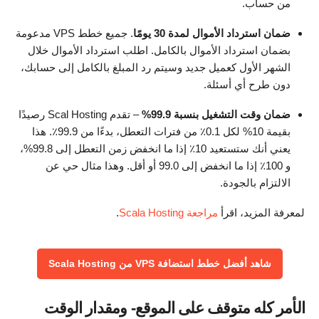
من حساب.
ضمان استرداد الأموال لمدة 30 يومًا
. جميع خطط VPS مدعومة
بضمان استرداد الأموال بالكامل. اطلب استرداد الأموال خلال
الشهر الأول كعميل جديد وسيتم رد المبلغ بالكامل إلى حسابك،
دون طرح أي أسئلة.
ضمان وقت التشغيل بنسبة 99.9%
– تقدم Scal Hosting رصيدًا
بقيمة 10% لكل 0.1٪ من فترات التعطل، بدءًا من 99.9٪. هذا
يعني أنك ستستعيد 10٪ إذا ما انخفض زمن التعطل إلى 99.8%،
و 100٪ إذا ما انخفض إلى 99.0 أو أقل. وهذا مثال حي عن
الالتزام بالجودة.
لمعرفة المزيد، اقرأ
مراجعة Scala Hosting
.
شاهد أفضل خطط استضافة VPS من Scala Hosting
الأمر كله متوقف على الموقع- ومقدار الوقت