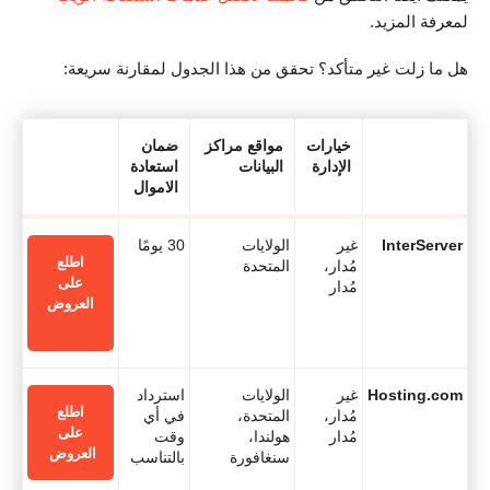
لمعرفة المزيد.
هل ما زلت غير متأكد؟ تحقق من هذا الجدول لمقارنة سريعة:
خيارات
مواقع مراكز
ضمان
الإدارة
البيانات
استعادة
الاموال
InterServer
غير
الولايات
30 يومًا
اطلع
مُدار،
المتحدة
على
مُدار
العروض
Hosting.com
غير
الولايات
استرداد
اطلع
مُدار،
المتحدة،
في أي
على
مُدار
هولندا،
وقت
العروض
سنغافورة
بالتناسب