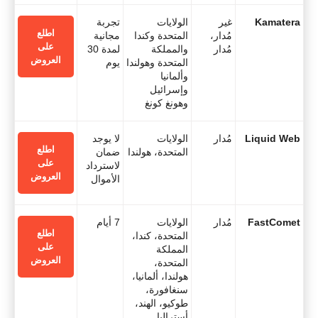
Kamatera
غير
الولايات
تجربة
اطلع
مُدار،
المتحدة وكندا
مجانية
على
مُدار
والمملكة
لمدة 30
العروض
المتحدة وهولندا
يوم
وألمانيا
وإسرائيل
وهونغ كونغ
Liquid Web
مُدار
الولايات
لا يوجد
اطلع
المتحدة، هولندا
ضمان
على
لاسترداد
العروض
الأموال
FastComet
مُدار
الولايات
7 أيام
اطلع
المتحدة، كندا،
على
المملكة
العروض
المتحدة،
هولندا، ألمانيا،
سنغافورة،
طوكيو، الهند،
أستراليا