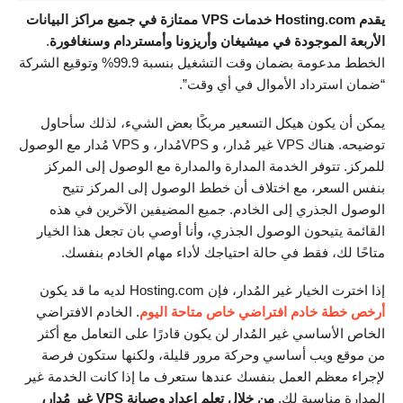
يقدم Hosting.com خدمات VPS ممتازة في جميع مراكز البيانات
الأربعة الموجودة في ميشيغان وأريزونا وأمستردام وسنغافورة
.
الخطط مدعومة بضمان وقت التشغيل بنسبة 99.9% وتوقيع الشركة
“ضمان استرداد الأموال في أي وقت”.
يمكن أن يكون هيكل التسعير مربكًا بعض الشيء، لذلك سأحاول
توضيحه. هناك VPS غير مُدار، و VPSمُدار، و VPS مُدار مع الوصول
للمركز. تتوفر الخدمة المدارة والمدارة مع الوصول إلى المركز
بنفس السعر، مع اختلاف أن خطط الوصول إلى المركز تتيح
الوصول الجذري إلى الخادم. جميع المضيفين الآخرين في هذه
القائمة يتيحون الوصول الجذري، وأنا أوصي بان تجعل هذا الخيار
متاحًا لك، فقط في حالة احتياجك لأداء مهام الخادم بنفسك.
إذا اخترت الخيار غير المُدار، فإن Hosting.com لديه ما قد يكون
أرخص خطة خادم افتراضي خاص متاحة اليوم
. الخادم الافتراضي
الخاص الأساسي غير المُدار لن يكون قادرًا على التعامل مع أكثر
من موقع ويب أساسي وحركة مرور قليلة، ولكنها ستكون فرصة
لإجراء معظم العمل بنفسك عندها ستعرف ما إذا كانت الخدمة غير
المدارة مناسبة لك.
من خلال تعلم إعداد وصيانة
VPS غير مُدار،