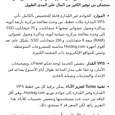
ستتمكن من توفير الكثير من المال على المدى الطويل
.
الموارد
. الخوادم غير المُدارة قابلة للتخصيص بالكامل. تأتي
VPS المدارة بثلاث خطط، من وحدة معالجة مركزية بأربعة أنوية،
وذاكرة وصول عشوائي سعتها 4 جيجابايت، و 75 جيجابايت SSD
إلى وحدة معالجة مركزية بثمانية أنوية، وذاكرة وصول عشوائي
(RAM) سعة 8 جيجابايت، و 150 جيجابايت SSD. بشكل عام، تعد
أقوى أجهزة Hosting.com مناسبة للمشروعات المتوسطة،
وليس للمواقع الإلكترونية ذات الشعبية الكبيرة.
VPS المُدار
. تتضمن الخدمة لوحة تحكم cPanel، وتصحيحات
الأمان، ودعمًا على مدار الساعة طوال أيام الأسبوع يساعد في
الإعداد والتحديثات وصيانة الخادم.
تقنية Turbo لتعزيز الأداء
. يمكن ترقية كل من خطط VPS
المُدارة وغير المُدارة إلى خوادم توربو Hosting.com، وهي أقل
كثافة من حيث عدد مستخدميها وتتضمن تحسينات للأداء. هذا
التعزيز رائع، لكن السعر قد لا يستحق ذلك.