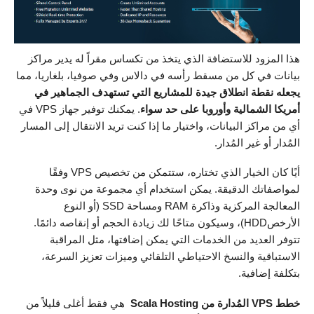
هذا المزود للاستضافة الذي يتخذ من تكساس مقراً له يدير مراكز
بيانات في كل من مسقط رأسه في دالاس وفي صوفيا، بلغاريا، مما
يجعله نقطة انطلاق جيدة للمشاريع التي تستهدف الجماهير في
أمريكا
الشمالية وأوروبا على حد سواء
. يمكنك توفير جهاز VPS في
أي من مراكز البيانات، واختيار ما إذا كنت تريد الانتقال إلى المسار
المُدار أو غير المُدار.
أيًا كان الخيار الذي تختاره، ستتمكن من تخصيص VPS وفقًا
لمواصفاتك الدقيقة. يمكن استخدام أي مجموعة من نوى وحدة
المعالجة المركزية وذاكرة RAM ومساحة SSD (أو النوع
الأرخصHDD)، وسيكون متاحًا لك زيادة الحجم أو إنقاصه دائمًا.
تتوفر العديد من الخدمات التي يمكن إضافتها، مثل المراقبة
الاستباقية والنسخ الاحتياطي التلقائي وميزات تعزيز السرعة،
بتكلفة إضافية.
خطط VPS المُدارة من Scala Hosting
هي فقط أغلى قليلاً من