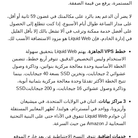
المستمرة، يرفع من قيمة الصفقة.
لا يضر أن الدعم يعد بالرد على مكالمتك في غضون 59 ثانية أو أقل،
على مدار الساعة طوال أيام الأسبوع، إذا كنت تتطلع إلى الحصول
على أفضل خدمة ممكنة وترغب في ألا تشغل بالك إلا بأقل القليل
في إدارة الخادم، فإن Liquid Web هو مزود الاستضافة الأنسب لك.
خطط VPS الجاهزة
. يهتم Liquid Web بتحقيق سهولة
الاستخدام وليس التخصيص الدقيق. تتوفر أربع خطط، تتضمن
الخطة الأساسية وحدة معالجة مركزية بنواتين، وذاكرة وصول
عشوائي 2 جيجابايت، وتخزين SSD بسعة 40 جيجابايت. بينما
تتيح الخطة الأكثر تقدمًا وحدة معالجة مركزية بثمانية أنوية،
وذاكرة وصول عشوائي 16 جيجابايت، و 200 جيجابايتSSD
3 مراكز بيانات
. اثنان في الولايات المتحدة، في ميشيغان
وأريزونا، وواحد في أمستردام، هولندا. تُظهر المعايير المستقلة
أن خوادم Liquid Web تتفوق في الأداء حتى على البنية التحتية
السحابية لـ Amazon من حيث السرعة.
خدمات إضافية
. تتوفر النسخ الاحتياطية عن بعد خارج الموقع