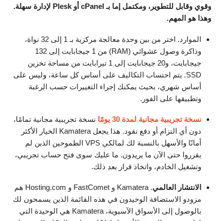
وقوي وقابل للتطوير، ومكتمل إما بـ cPanel أو Plesk لإدارة سهلة.
وهذا هو المهم.
الموارد. اختر من بين وحدة معالجة مركزية بـ 1 إلى 32 نواة،
وذاكرة وصول عشوائي (RAM) من 1 جيجابايت إلى 132
جيجابايت، و20 جيجابايت إلى 1 تيرابايت من مساحة تخزين
SSD. يتم احتساب التكاليف على أساس كل ساعة، وليس على
أساس شهري، بحيث يمكنك إجراء التغييرات حسب الرغبة
وتطبيقها على الفور.
نسخة تجريبية مجانية لمدة 30 يومًا
نسخة تجريبية مجانية تمامًا،
دون أي التزام أو دفع نقود. هذا يجعل Kamatera الخيار الأكثر
أمانًا والأسهل بالنسبة لك لمالكي VPS الطموحين الذين لم
يقرروا حتى الآن ما يريدون. ما عليك سوى فتح حساب تجريبي،
وتشغيل الخادم، واتخاذ قرار بعد ذلك.
الانتشار العالمي
. Kamatera و FastComet و Hosting.com هم
مزودو الاستضافة الوحيدون في هذه القائمة الذين يسمحون لك
بالوصول إلى الأسواق الآسيوية، Kamatera هي الوحيدة التي