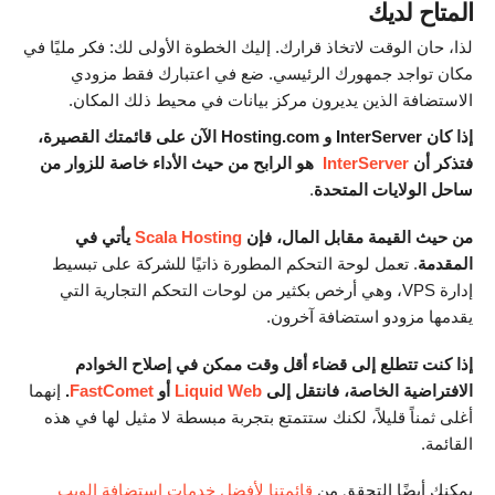
المتاح لديك
لذا، حان الوقت لاتخاذ قرارك. إليك الخطوة الأولى لك: فكر مليًا في
مكان تواجد جمهورك الرئيسي. ضع في اعتبارك فقط مزودي
الاستضافة الذين يديرون مركز بيانات في محيط ذلك المكان.
إذا كان InterServer و Hosting.com الآن على قائمتك القصيرة،
فتذكر أن
InterServer
هو الرابح من حيث الأداء خاصة للزوار من
ساحل الولايات المتحدة
.
من حيث القيمة مقابل المال، فإن
Scala Hosting
يأتي في
المقدمة
. تعمل لوحة التحكم المطورة ذاتيًا للشركة على تبسيط
إدارة VPS، وهي أرخص بكثير من لوحات التحكم التجارية التي
يقدمها مزودو استضافة آخرون.
إذا كنت تتطلع إلى قضاء أقل وقت ممكن في إصلاح الخوادم
الافتراضية الخاصة، فانتقل إلى
Liquid Web
أو
FastComet
.
إنهما
أغلى ثمناً قليلاً، لكنك ستتمتع بتجربة مبسطة لا مثيل لها في هذه
القائمة.
يمكنك أيضًا التحقق من
قائمتنا لأفضل خدمات استضافة الويب