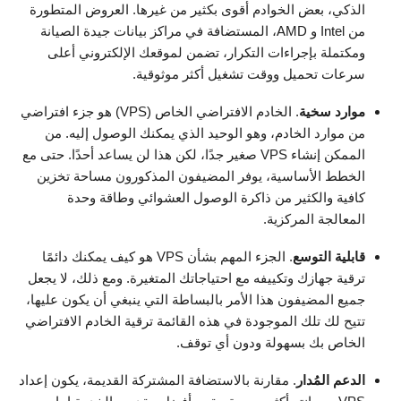
الذكي، بعض الخوادم أقوى بكثير من غيرها. العروض المتطورة
من Intel و AMD، المستضافة في مراكز بيانات جيدة الصيانة
ومكتملة بإجراءات التكرار، تضمن لموقعك الإلكتروني أعلى
سرعات تحميل ووقت تشغيل أكثر موثوقية.
موارد سخية
. الخادم الافتراضي الخاص (VPS) هو جزء افتراضي
من موارد الخادم، وهو الوحيد الذي يمكنك الوصول إليه. من
الممكن إنشاء VPS صغير جدًا، لكن هذا لن يساعد أحدًا. حتى مع
الخطط الأساسية، يوفر المضيفون المذكورون مساحة تخزين
كافية والكثير من ذاكرة الوصول العشوائي وطاقة وحدة
المعالجة المركزية.
قابلية التوسع
. الجزء المهم بشأن VPS هو كيف يمكنك دائمًا
ترقية جهازك وتكييفه مع احتياجاتك المتغيرة. ومع ذلك، لا يجعل
جميع المضيفون هذا الأمر بالبساطة التي ينبغي أن يكون عليها،
تتيح لك تلك الموجودة في هذه القائمة ترقية الخادم الافتراضي
الخاص بك بسهولة ودون أي توقف.
الدعم المُدار
. مقارنة بالاستضافة المشتركة القديمة، يكون إعداد