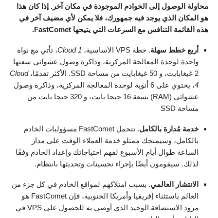
محاولة الوصول إلى الخوادم الموجودة في مكان آخر. إذا كان هذا
هو المكان الذي يوجد فيه جمهورك، فلا يمكن لأي مضيف آخر في
هذه القائمة التنافس مع السرعات التي يتيحها FastComet.
أربع خطط سهلة
. خطة VPS الأساسية،
Cloud 1
، تأتي مع نواة
واحدة لوحدة المعالجة المركزية، وذاكرة وصول عشوائي سعتها
2 غيغابايت، و 50 غيغابايت من مساحة SSD. الأكثر تقدمًا،
Cloud
4
، يحتوي على 6 أنوية لوحدة المعالجة المركزية، وذاكرة وصول
عشوائي (RAM) بسعة 16 جيجا بايت، و 320 جيجا بايت من
مساحة SSD
خدمة مُدارة بالكامل
. تتحمل FastComet مسؤوليات الخادم
بالكامل، وسيمنحك ممثلو خدمة العملاء الوقت على مدار
الساعة طوال أيام الأسبوع لفهم احتياجاتك وإعداد الخادم وفقًا
لذلك. سيقومون أيضًا بإجراء تحسينات وتحديثها بانتظام.
الانتشار العالمي
. بسبب امتلاكهم لمواقع الخادم في كل جزء من
العالم باستثناء إفريقيا وأمريكا الجنوبية، فإن FastComet هو
مزود الاستضافة الوحيد الذي أوصي به للحصول على VPS في