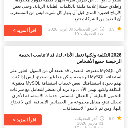
وإطلاق حملة إعلانية مليئة بالكلمات الطنانة الرنانة، وجني بعض
الأرباح قصيرة المدى قبل أن ينهار كل شيء. ليس من المستغرب
أن العديد من الشركات تتبع...
3.9
آخر التحديثات:
30 أبريل 2026
اقرأ المزيد
عدد التحديثات: 10
2026 التكلفة ولكنها تغفل الأداء. لذا، قد لا تناسب الخدمة
الرخيصة جميع الأشخاص
لأن MySQL مفتوحة المصدر، قد تعتقد أن من السهل العثور على
استضافة MySQL الرخيصة. ولكن هذا غير صحيح، ليس إذا كنت
تهتم بجودة استضافتك. بعض خدمات استضافة MySQL معقولة
التكلفة ولكنها تهمل الأداء، ولا تريد أن تضطر للتعامل مع سرعات
التحميل البطيئة أو التعطل المستمر. خدمات الاستضافة الأخرى
تجعلك تدفع مقابل مجموعة من الخصائص الإضافية التي لا تحتاج
إليها، ومن ثم لا تبدو "الاستضافة...
5.0
آخر التحديثات:
اقرأ المزيد
01 مارس 2026
عدد التحديثات: 37