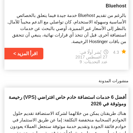
Bluehost
بالرغم من تقديم Bluehost خدمة جيدة فيما يتعلق بالخصائص
الأساسية وسهولة الاستخدام، كان تواصلي مع الدعم مخيباً للآمال.
بالنظر إلى الأسعار غير المميزة، أوصي بالبحث عن خدمات
استضافة أخرى. قبل أن تتخذ أي قرارات نهائية، ينبغي أن تتحقق
من باقات Hostinger الرخيصة.
4.3
نُشر أولًا في:
اقرأ المزيد
27 أغسطس 2017
عدد التحديثات: 9
منشورات المدونة
أفضل 6 خدمات استضافة خادم خاص افتراضي (VPS) رخيصة
وموثوقة في 2026
هناك طريقتان يمكن من خلالهما لشركة الاستضافة تقديم حلول
الخوادم السحابية منخفضة التكلفة: إما عن طريق الاستثمار في
خوادم فائقة الجودة وتقديم خدمة موثوقة ستجعل العملاء يعودون
لسنوات، أو . . . عن طريق شراء أجهزة قديمة بموارد محدودة،