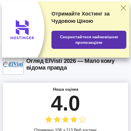
Наші оцінки постачальників послуг засновані на результатах
ретельних тестувань та досліджень, але ми беремо до уваги також і
ваші відгуки та комерційні угоди, укладені з окремими
Отримайте Хостинг за
постачальниками послуг. Ця сторінка містить партнерські
Чудовою Ціною
посилання.
Розкриття інформації про рекламодавців
US$
Скористайтеся найновішою
пропозицією
Огляд ElVisti 2026 — Мало кому
відома правда
Наша оцінка
4.0
Отримано 106 з 113 Веб хостинг