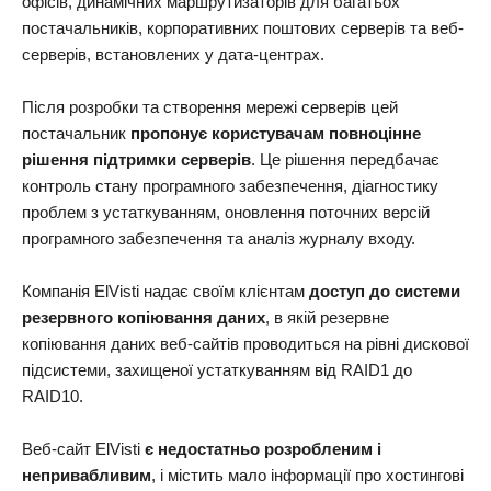
офісів, динамічних маршрутизаторів для багатьох
постачальників, корпоративних поштових серверів та веб-
серверів, встановлених у дата-центрах.
Після розробки та створення мережі серверів цей
постачальник
пропонує користувачам повноцінне
рішення підтримки серверів
. Це рішення передбачає
контроль стану програмного забезпечення, діагностику
проблем з устаткуванням, оновлення поточних версій
програмного забезпечення та аналіз журналу входу.
Компанія ElVisti надає своїм клієнтам
доступ до системи
резервного копіювання даних
, в якій резервне
копіювання даних веб-сайтів проводиться на рівні дискової
підсистеми, захищеної устаткуванням від RAID1 до
RAID10.
Веб-сайт ElVisti
є недостатньо розробленим і
непривабливим
, і містить мало інформації про хостингові