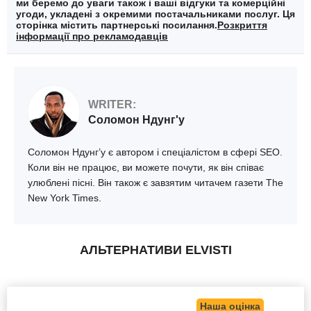
ми беремо до уваги також і ваші відгуки та комерційні
угоди, укладені з окремими постачальниками послуг. Ця
сторінка містить партнерські посилання.
Розкриття
інформації про рекламодавців
WRITER:
Соломон Ндунг'у
Соломон Ндунг’у є автором і спеціалістом в сфері SEO.
Коли він не працює, ви можете почути, як він співає
улюблені пісні. Він також є завзятим читачем газети The
New York Times.
АЛЬТЕРНАТИВИ ELVISTI
Наша оцінка