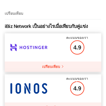
ชื่อแพลน
Cloud CS-1
แบนด์วิธ​
การจัดเก็บ
30 GB
เปรียบเทียบ
CPU
2 x 3.30GHz
แบนด์วิธ​
RAM
16 GB
iBiz Network เป็นอย่างไรเมื่อเทียบกับคู่แข่ง
CPU
1 core
ราคา
$
158
คะแนนของเรา
RAM
1 GB
4.9
ราคา
$
47.30
ข้อมูลเพิ่มเติม
เปรียบเทียบ
ข้อมูลเพิ่มเติม
คะแนนของเรา
4.9