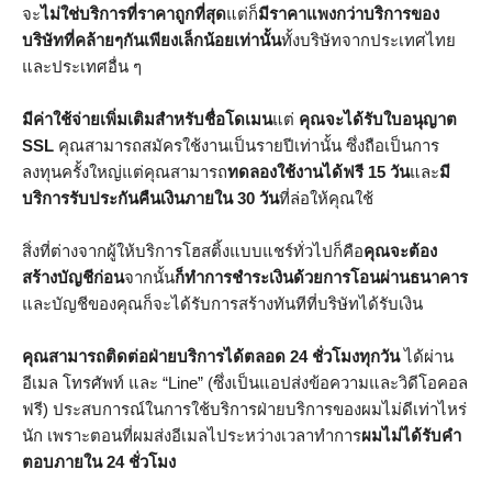
จะ
ไม่ใช่บริการที่ราคาถูกที่สุด
แต่ก็
มีราคาแพงกว่าบริการของ
บริษัทที่คล้ายๆกันเพียงเล็กน้อยเท่านั้น
ทั้งบริษัทจากประเทศไทย
และประเทศอื่น ๆ
มีค่าใช้จ่ายเพิ่มเติมสำหรับชื่อโดเมน
แต่
คุณจะได้รับใบอนุญาต
SSL
คุณสามารถสมัครใช้งานเป็นรายปีเท่านั้น ซึ่งถือเป็นการ
ลงทุนครั้งใหญ่แต่คุณสามารถ
ทดลองใช้งานได้ฟรี 15 วัน
และ
มี
บริการรับประกันคืนเงินภายใน 30 วัน
ที่ล่อให้คุณใช้
สิ่งที่ต่างจากผู้ให้บริการโฮสติ้งแบบแชร์ทั่วไปก็คือ
คุณจะต้อง
สร้างบัญชีก่อน
จากนั้น
ก็ทำการชำระเงินด้วยการโอนผ่านธนาคาร
และบัญชีของคุณก็จะได้รับการสร้างทันทีที่บริษัทได้รับเงิน
คุณสามารถติดต่อฝ่ายบริการได้ตลอด 24 ชั่วโมงทุกวัน
ได้ผ่าน
อีเมล โทรศัพท์ และ “Line” (ซึ่งเป็นแอปส่งข้อความและวิดีโอคอล
ฟรี) ประสบการณ์ในการใช้บริการฝ่ายบริการของผมไม่ดีเท่าไหร่
นัก เพราะตอนที่ผมส่งอีเมลไประหว่างเวลาทำการ
ผมไม่ได้รับคำ
ตอบภายใน 24 ชั่วโมง