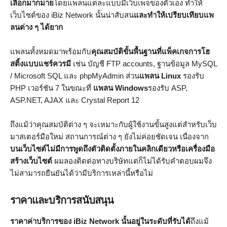
เลือกมากมาย
โดยแพลนแต่ละแบบมีเว็บเพจของตัวเอง ทำให้
เว็บไซต์ของ iBiz Network นั้นน่าสับสน
และทำให้เปรียบเทียบแพ
ลนต่าง ๆ ได้ยาก
แพลนทั้งหมดมาพร้อมกับ
คุณสมบัติขั้นพื้นฐานที่แพ็คเกจการโฮ
สติ้งแบบแชร์ควรมี
เช่น บัญชี FTP accounts, ฐานข้อมูล MySQL
/ Microsoft SQL และ phpMyAdmin ส่วน
แพลน Linux
รองรับ
PHP เวอร์ชัน 7 ในขณะที่
แพลน Windows
รองรับ ASP,
ASP.NET, AJAX และ Crystal Report 12
ถึงแม้ว่าคุณสมบัติต่าง ๆ จะเหมาะกับผู้ใช้งานขั้นสูงแต่สำหรับเว็บ
มาสเตอร์มือใหม่ สถานการณ์ต่าง ๆ ยังไม่ค่อยชัดเจน เนื่องจาก
บนเว็บไซต์ไม่มีการพูดถึงตัวติดตั้งภายในคลิกเดียวหรือเครื่องมือ
สร้างเว็บไซต์
ผมลองติดต่อทางบริษัทแต่ก็ไม่ได้รับคำตอบผมจึง
ไม่สามารถยืนยันได้ว่ามีบริการเหล่านี้หรือไม่
ราคาและบริการสนับสนุน
ราคาค่าบริการของ iBiz Network นั้นอยู่ในระดับที่รับได้
ถึงแม้