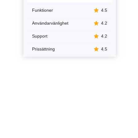
Funktioner
4.5
Användarvänlighet
4.2
Support
4.2
Prissättning
4.5