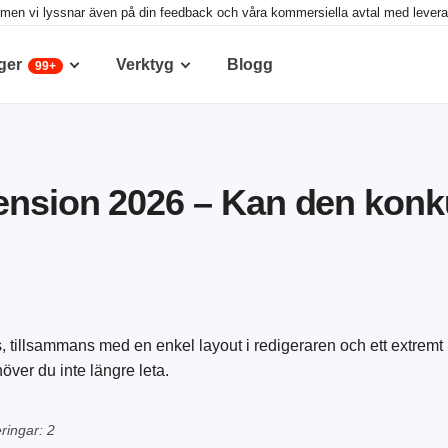
g, men vi lyssnar även på din feedback och våra kommersiella avtal med leveran
ger
Verktyg
Blogg
99+
ension 2026 – Kan den kon
tillsammans med en enkel layout i redigeraren och ett extremt kra
över du inte längre leta.
ringar: 2