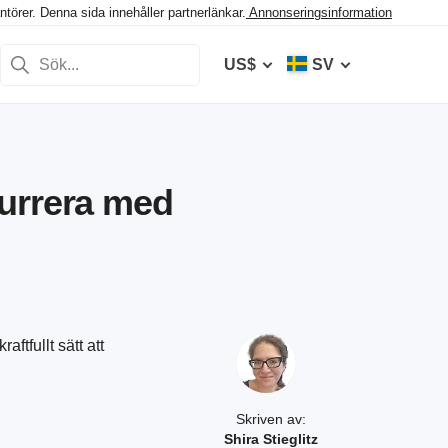
törer. Denna sida innehåller partnerlänkar.
Annonseringsinformation
US$
SV
kurrera med
ftfullt sätt att
Skriven av:
Shira Stieglitz