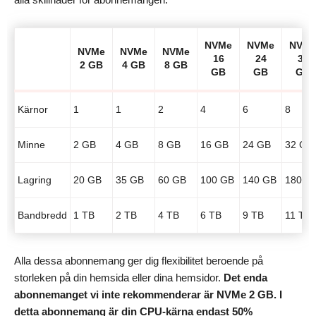
NVMe
NVMe
NVM
NVMe
NVMe
NVMe
16
24
32
2 GB
4 GB
8 GB
GB
GB
GB
Kärnor
1
1
2
4
6
8
Minne
2 GB
4 GB
8 GB
16 GB
24 GB
32 GB
Lagring
20 GB
35 GB
60 GB
100 GB
140 GB
180 G
Bandbredd
1 TB
2 TB
4 TB
6 TB
9 TB
11 TB
Alla dessa abonnemang ger dig flexibilitet beroende på
storleken på din hemsida eller dina hemsidor.
Det enda
abonnemanget vi inte rekommenderar är NVMe 2 GB. I
detta abonnemang är din CPU-kärna endast 50%