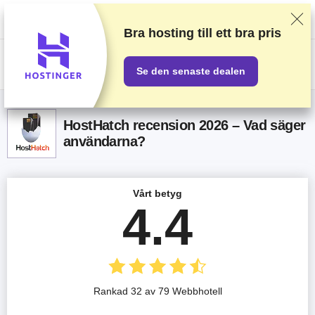
Vi rankar leverantörer baserat på rigorösa tester och efterforskning, men
vi lyssnar även på din feedback och våra kommersiella avtal med
leverantörer. Denna sida innehåller partnerlänkar.
Annonseringsinformation
Bra hosting till ett
bra pris
US$
Se den senaste dealen
HostHatch recension 2026 – Vad säger
användarna?
Vårt betyg
4.4
Rankad 32 av 79 Webbhotell