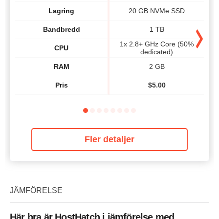
Lagring
20 GB NVMe SSD
Bandbredd
1 TB
1x 2.8+ GHz Core (50%
1
CPU
dedicated)
RAM
2 GB
Pris
$
5.00
Fler detaljer
JÄMFÖRELSE
Här bra är HostHatch i jämförelse med