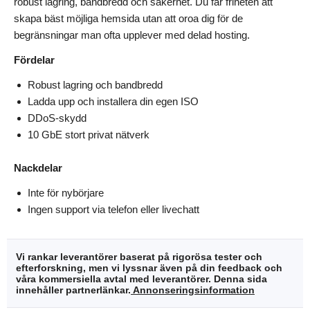
robust lagring, bandbredd och säkerhet. Du får friheten att
skapa bäst möjliga hemsida utan att oroa dig för de
begränsningar man ofta upplever med delad hosting.
Fördelar
Robust lagring och bandbredd
Ladda upp och installera din egen ISO
DDoS-skydd
10 GbE stort privat nätverk
Nackdelar
Inte för nybörjare
Ingen support via telefon eller livechatt
Vi rankar leverantörer baserat på rigorösa tester och
efterforskning, men vi lyssnar även på din feedback och
våra kommersiella avtal med leverantörer. Denna sida
innehåller partnerlänkar.
Annonseringsinformation