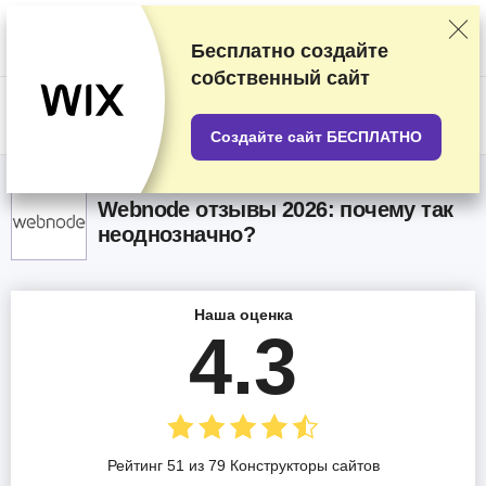
Мы оцениваем продавцов по результатам тщательного тестирования
и изучения, а также учитываем ваши отзывы и наши коммерческие
соглашения с провайдерами. На данной странице содержатся
Бесплатно создайте
партнёрские ссылки.
Раскрытие информации о рекламе
собственный сайт
US$
Создайте сайт БЕСПЛАТНО
Webnode oтзывы 2026: почему так
неоднозначно?
Наша оценка
4.3
Рейтинг 51 из 79 Конструкторы сайтов