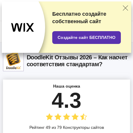
Мы оцениваем продавцов по результатам тщательного тестирования
и изучения, а также учитываем ваши отзывы и наши коммерческие
соглашения с провайдерами. На данной странице содержатся
Бесплатно создайте
партнёрские ссылки.
Раскрытие информации о рекламе
собственный сайт
US$
Создайте сайт БЕСПЛАТНО
DoodleKit Oтзывы 2026 – Как насчет
соответствия стандартам?
Наша оценка
4.3
Рейтинг 49 из 79 Конструкторы сайтов