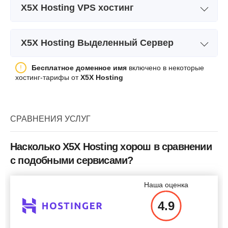
X5X Hosting VPS хостинг
Название плана
PROMO-US
X5X Hosting Выделенный Сервер
Хранилище
5 GB SSD
Название плана
Dedicated 1
Бесплатное доменное имя
включено в некоторые
ЦП
1 core (3.8 GHz)
хостинг-тарифы от
X5X Hosting
Хранилище
500Gb HDD
ОЗУ
400 MB ECC DDR4
Пропускная способность
100 Mbps
Цена
$
3.13
СРАВНЕНИЯ УСЛУГ
Intel Celeron (CL02) 2 cores,
Int
ЦП
2.00Ghz CPU
ОЗУ
8Gb DDR3
Насколько X5X Hosting хорош в сравнении
с подобными сервисами?
Цена
$
40.53
Подробнее
Наша оценка
4.9
Подробнее