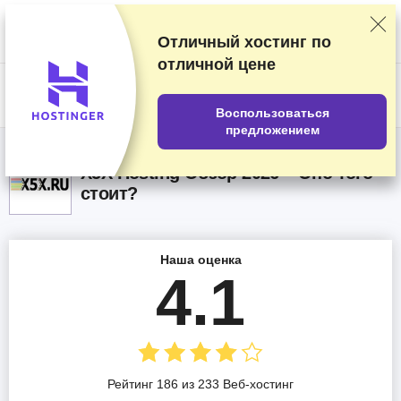
Мы оцениваем продавцов по результатам тщательного тестирования
и изучения, а также учитываем ваши отзывы и наши коммерческие
соглашения с провайдерами. На данной странице содержатся
Отличный хостинг по
партнёрские ссылки.
Раскрытие информации о рекламе
отличной цене
US$
Воспользоваться
предложением
X5X Hosting Обзор 2026 – Оно того
стоит?
Наша оценка
4.1
Рейтинг 186 из 233 Веб-хостинг