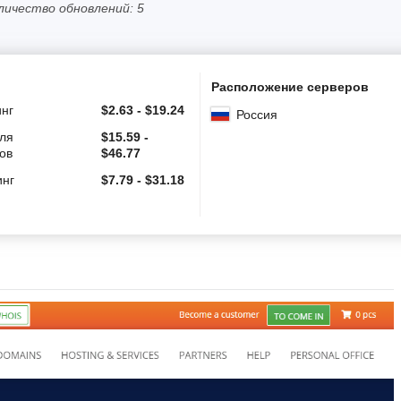
личество обновлений: 5
Расположение серверов
инг
$
2.63
-
$
19.24
Россия
для
$
15.59
-
ов
$
46.77
инг
$
7.79
-
$
31.18