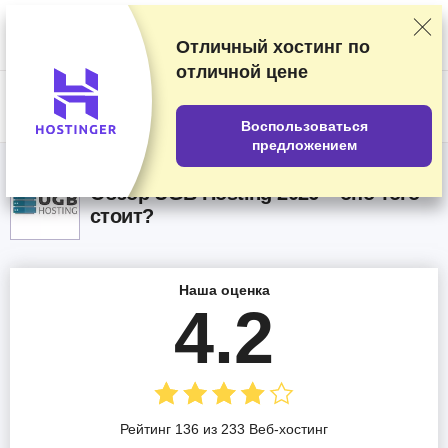
Мы оцениваем продавцов по результатам тщательного тестирования
и изучения, а также учитываем ваши отзывы и наши коммерческие
соглашения с провайдерами. На данной странице содержатся
Отличный хостинг по
партнёрские ссылки.
Раскрытие информации о рекламе
отличной цене
US$
Воспользоваться
предложением
Обзор UGB Hosting 2026 – оно того
стоит?
Наша оценка
4.2
Рейтинг 136 из 233 Веб-хостинг