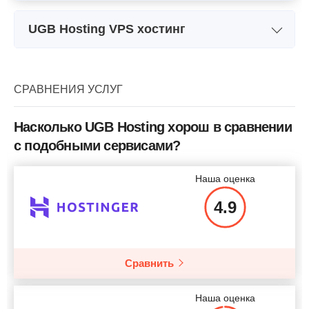
UGB Hosting VPS хостинг
Название плана
VS17-1
Хранилище
500 GB SSD or 4 TB SATA3
500
СРАВНЕНИЯ УСЛУГ
Пропускная способность
100 TB
Насколько UGB Hosting хорош в сравнении
ЦП
4 vCPU
с подобными сервисами?
ОЗУ
8 GB DDR4
Наша оценка
Цена
$
55.41
4.9
Сравнить
Подробнее
Наша оценка