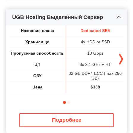
UGB Hosting Выделенный Сервер
Название плана
Dedicated SE5
Хранилище
4x HDD or SSD
Пропускная способность
10 Gbps
ЦП
8x 2,1 GHz + HT
32 GB DDR4 ECC (max 256
64 
ОЗУ
GB)
Цена
$
338
Подробнее