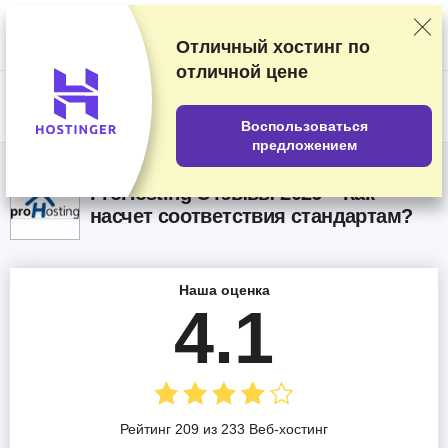
Мы оцениваем продавцов по результатам тщательного тестирования
и изучения, а также учитываем ваши отзывы и наши коммерческие
соглашения с провайдерами. На данной странице содержатся
Отличный хостинг по
партнёрские ссылки.
Раскрытие информации о рекламе
отличной цене
US$
Воспользоваться
предложением
ProHosting Oтзывы 2026 – Как
насчет соответствия стандартам?
Наша оценка
4.1
Рейтинг 209 из 233 Веб-хостинг