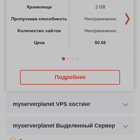
Хранилище
2 GB
Пропускная способность
Неограниченно
Количество сайтов
Неограниченно
Цена
$
0.66
Подробнее
myserverplanet VPS хостинг
Название плана
VPS512
myserverplanet Выделенный Сервер
Хранилище
30 GB
Название плана
Dedicated 1