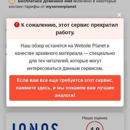
Бесплатное доменное имя
включено в некоторые
ЦП
-
хостинг-тарифы от
myserverplanet
Хранилище
250 GB
ОЗУ
512 MB
ЦП
2 x 1.80GHz
Цена
$
6.57
К сожалению, этот сервис прекратил
СРАВНЕНИЯ УСЛУГ
работу.
ОЗУ
2 GB
Цена
$
40.56
Насколько myserverplanet хорош в
Наш обзор останется на Website Planet в
сравнении с подобными сервисами?
качестве архивного материала — специально
Подробнее
для тех читателей, которые могут
Наша оценка
интересоваться данным сервисом.
Подробнее
4.9
Если вам все еще требуется этот сервис,
нажмите здесь, и мы покажем вам лучшие
аналоги!
Сравнить
Наша оценка
4.9