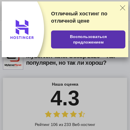
Мы оцениваем продавцов по результатам тщательного тестирования
и изучения, а также учитываем ваши отзывы и наши коммерческие
соглашения с провайдерами. На данной странице содержатся
Отличный хостинг по
партнёрские ссылки.
Раскрытие информации о рекламе
отличной цене
US$
Воспользоваться
предложением
MyServerPlanet Обзор 2026 – Так
популярен, но так ли хорош?
Наша оценка
4.3
Рейтинг 106 из 233 Веб-хостинг