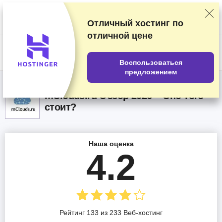
Мы оцениваем продавцов по результатам тщательного тестирования
и изучения, а также учитываем ваши отзывы и наши коммерческие
соглашения с провайдерами. На данной странице содержатся
Отличный хостинг по
партнёрские ссылки.
Раскрытие информации о рекламе
отличной цене
US$
Воспользоваться
предложением
mClouds.ru Обзор 2026 – Оно того
стоит?
Наша оценка
4.2
Рейтинг 133 из 233 Веб-хостинг