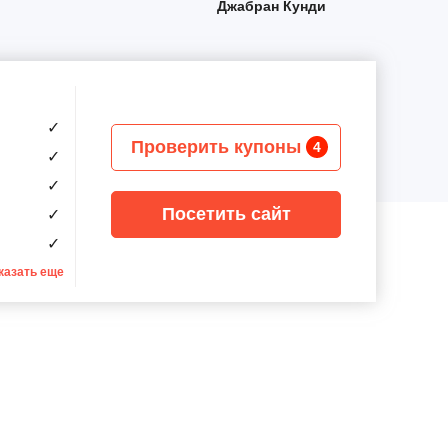
Джабран Кунди
✓
Проверить купоны
4
✓
✓
Посетить сайт
✓
✓
казать еще