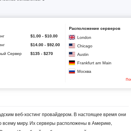
Расположение серверов
инг
$
1.00
-
$
10.00
London
инг
$
14.00
-
$
92.00
Chicago
ный Сервер
$
135
-
$
270
Austin
Frankfurt am Main
Москва
По
адским веб-хостинг провайдером. В настоящее время они
о всему миру. Их серверы расположены в Америке,