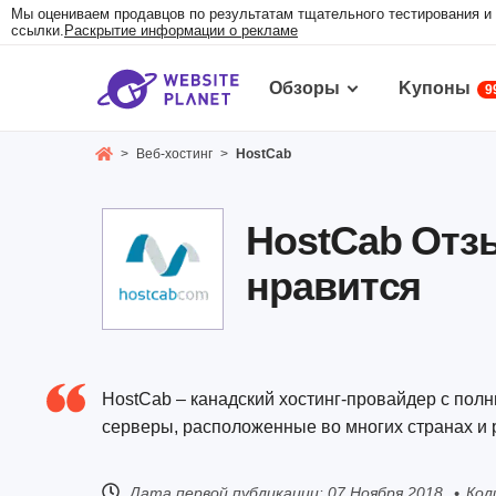
Мы оцениваем продавцов по результатам тщательного тестирования и 
ссылки.
Раскрытие информации о рекламе
Обзоры
Kупоны
9
>
Веб-хостинг
>
HostCab
HostCab Oтз
нравится
HostCab – канадский хостинг-провайдер с пол
серверы, расположенные во многих странах и 
Дата первой публикации:
07 Ноября 2018
Кол