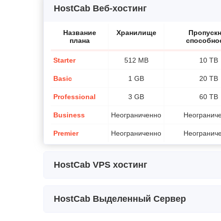
HostCab Веб-хостинг
Название
Хранилище
Пропускн
плана
способно
Starter
512 MB
10 TB
Basic
1 GB
20 TB
Professional
3 GB
60 TB
Business
Неограниченно
Неогранич
Premier
Неограниченно
Неогранич
HostCab VPS хостинг
Название плана
Хранилище
Ц
HostCab Выделенный Сервер
VPS-1
12 GB
0.8