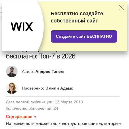
Мы оцениваем продавцов по результатам тщательного тестирования и
изучения, а также учитываем ваши отзывы и наши коммерческие
соглашения с провайдерами. На данной странице содержатся
Бесплатно создайте
партнёрские ссылки.
Раскрытие информации о рекламе
собственный сайт
US$
Создайте сайт БЕСПЛАТНО
Конструктор интернет-магазина
бесплатно: Топ-7 в 2026
Автор:
Андрес Ганем
Проверено:
Эмили Адамс
Дата первой публикации:
13 Марта 2019
Количество обновлений: 24
Содержание
На рынке есть множество конструкторов сайтов, которые