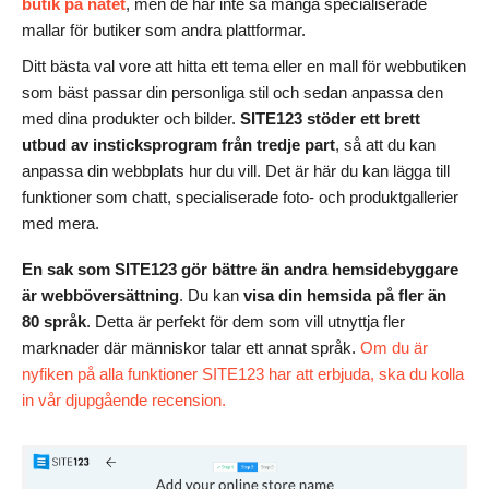
butik på nätet
, men de har inte så många specialiserade
mallar för butiker som andra plattformar.
Ditt bästa val vore att hitta ett tema eller en mall för webbutiken
som bäst passar din personliga stil och sedan anpassa den
med dina produkter och bilder.
SITE123 stöder ett brett
utbud av insticksprogram från tredje part
, så att du kan
anpassa din webbplats hur du vill. Det är här du kan lägga till
funktioner som chatt, specialiserade foto- och produktgallerier
med mera.
En sak som SITE123 gör bättre än andra hemsidebyggare
är webböversättning
. Du kan
visa
din hemsida på fler än
80 språk
. Detta är perfekt för dem som vill utnyttja fler
marknader där människor talar ett annat språk.
Om du är
nyfiken på alla funktioner SITE123 har att erbjuda, ska du kolla
in vår djupgående recension.