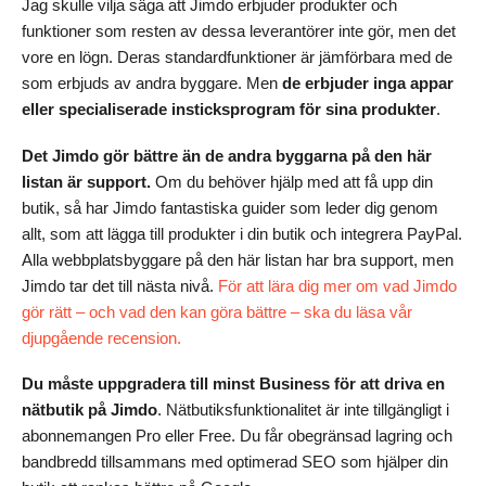
Jag skulle vilja säga att Jimdo erbjuder produkter och
funktioner som resten av dessa leverantörer inte gör, men det
vore en lögn. Deras standardfunktioner är jämförbara med de
som erbjuds av andra byggare. Men
de erbjuder inga appar
eller specialiserade insticksprogram för sina produkter
.
Det Jimdo gör bättre än de andra byggarna på den här
listan är support.
Om du behöver hjälp med att få upp din
butik, så har Jimdo fantastiska guider som leder dig genom
allt, som att lägga till produkter i din butik och integrera PayPal.
Alla webbplatsbyggare på den här listan har bra support, men
Jimdo tar det till nästa nivå.
För att lära dig mer om vad Jimdo
gör rätt – och vad den kan göra bättre – ska du läsa vår
djupgående recension.
Du måste uppgradera till minst Business för att driva en
nätbutik på Jimdo
. Nätbutiksfunktionalitet är inte tillgängligt i
abonnemangen Pro eller Free. Du får obegränsad lagring och
bandbredd tillsammans med optimerad SEO som hjälper din