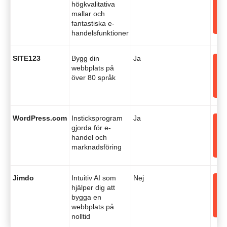
högkvalitativa
e
mallar och
fantastiska e-
handelsfunktioner
SITE123
Bygg din
Ja
webbplats på
e
över 80 språk
WordPress.com
Insticksprogram
Ja
gjorda för e-
e
handel och
marknadsföring
Jimdo
Intuitiv AI som
Nej
hjälper dig att
e
bygga en
webbplats på
nolltid