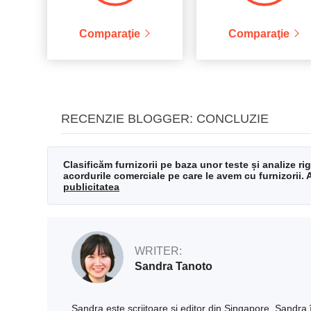
Comparaţie
Comparaţie
RECENZIE BLOGGER: CONCLUZIE
Clasificăm furnizorii pe baza unor teste și analize r
acordurile comerciale pe care le avem cu furnizorii. A
publicitatea
WRITER:
Sandra Tanoto
Sandra este scriitoare și editor din Singapore. Sandra