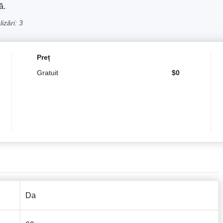
ă.
izări: 3
Preț
Gratuit
$
0
Da