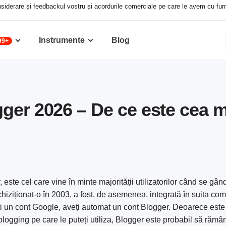
siderare și feedbackul vostru și acordurile comerciale pe care le avem cu furniz
Instrumente
Blog
99+
ger 2026 – De ce este cea 
 este cel care vine în minte majorității utilizatorilor când se gân
ziționat-o în 2003, a fost, de asemenea, integrată în suita co
ți un cont Google, aveți automat un cont Blogger. Deoarece este 
logging pe care le puteți utiliza, Blogger este probabil să rămâ