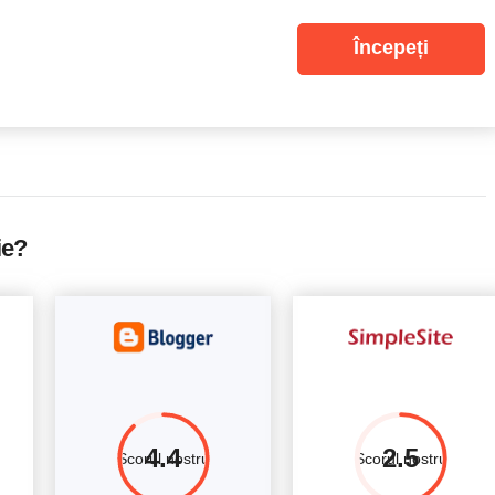
Începeți
ie?
4.4
2.5
Scorul nostru
Scorul nostru