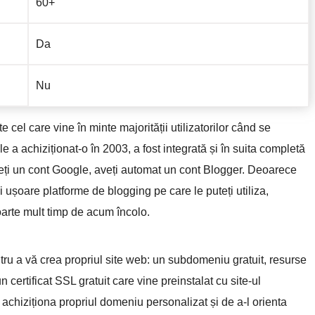
60+
Da
Nu
e cel care vine în minte majorității utilizatorilor când se
a achiziționat-o în 2003, a fost integrată și în suita completă
aveți un cont Google, aveți automat un cont Blogger. Deoarece
i ușoare platforme de blogging pe care le puteți utiliza,
arte mult timp de acum încolo.
ru a vă crea propriul site web: un subdomeniu gratuit, resurse
 certificat SSL gratuit care vine preinstalat cu site-ul
hiziționa propriul domeniu personalizat și de a-l orienta