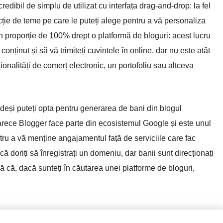
edibil de simplu de utilizat cu interfața drag-and-drop: la fel
ecție de teme pe care le puteți alege pentru a vă personaliza
 în proporție de 100% drept o platformă de bloguri: acest lucru
onținut și să vă trimiteți cuvintele în online, dar nu este atât
onalități de comerț electronic, un portofoliu sau altceva
(deși puteți opta pentru generarea de bani din blogul
ce Blogger face parte din ecosistemul Google și este unul
tru a vă menține angajamentul față de serviciile care fac
că doriți să înregistrați un domeniu, dar banii sunt direcționați
ă că, dacă sunteți în căutarea unei platforme de bloguri,