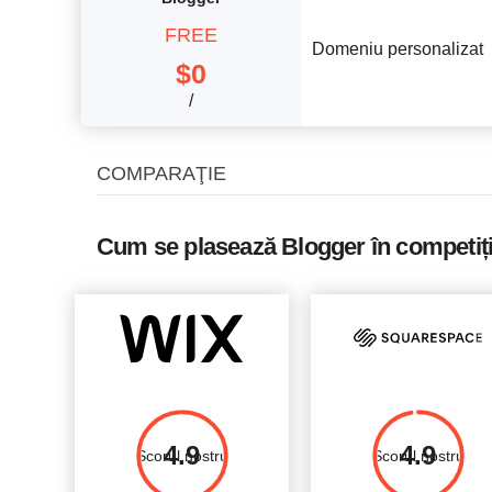
FREE
Domeniu personalizat
$
0
/
COMPARAŢIE
Cum se plasează Blogger în competiț
4.9
4.9
Scorul nostru
Scorul nostru