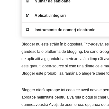
📄
Număr de șabloane
🔌
Aplicații/Integrări
🛒
Instrumente de comerț electronic
Blogger nu este străin în blogosferă: într-adevăr, est
gândesc la o platformă de blogging. De când Google 
de aplicații a gigantului american: atâta timp cât 
este gratuit, open-source și este una dintre cele ma
Blogger este probabil să rămână o alegere cheie fo
Blogger oferă aproape tot ceea ce aveți nevoie pent
aproape nelimitate pentru a vă rula blogul și chiar un
dumneavoastră Aveți, de asemenea, opțiunea de a ac