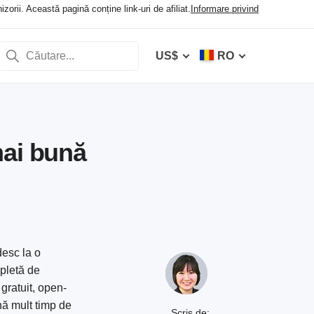
orii. Această pagină conține link-uri de afiliat.
Informare privind
US$
RO
mai bună
desc la o
mpletă de
gratuit, open-
nă mult timp de
Scris de: