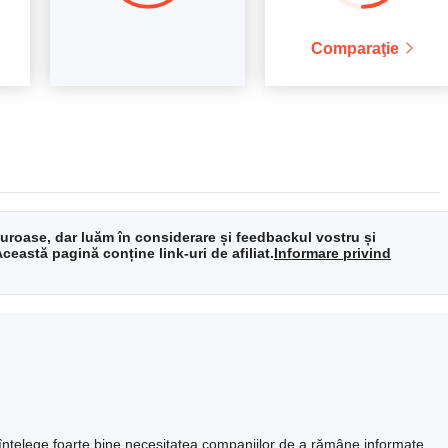
Comparaţie
iguroase, dar luăm în considerare și feedbackul vostru și
ceastă pagină conține link-uri de afiliat.
Informare privind
 înțelege foarte bine necesitatea companiilor de a rămâne informate