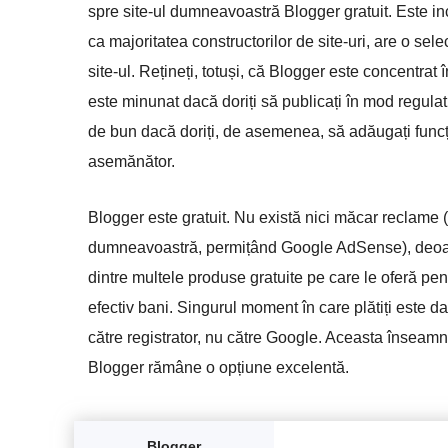
spre site-ul dumneavoastră Blogger gratuit. Este incr
ca majoritatea constructorilor de site-uri, are o sel
site-ul. Rețineți, totuși, că Blogger este concentrat
este minunat dacă doriți să publicați în mod regulat c
de bun dacă doriți, de asemenea, să adăugați funcți
asemănător.
Blogger este gratuit. Nu există nici măcar reclame 
dumneavoastră, permițând Google AdSense), deoare
dintre multele produse gratuite pe care le oferă pen
efectiv bani. Singurul moment în care plătiți este da
către registrator, nu către Google. Aceasta înseamn
Blogger rămâne o opțiune excelentă.
Blogger