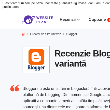
Clasificăm furnizorii pe baza unor teste și analize riguroase, dar luăm în con
publicitatea
Recenzii
Cupoane
>
Creator de Site-uri web
>
Blogger
Recenzie Blog
variantă
Blogger nu este un străin în blogosferă: într-adevăr,
platformă de blogging. Din moment ce Google a achi
aplicații a companiei americani: atâta timp cât ave
source și una dintre cele mai ușoare platforme de b