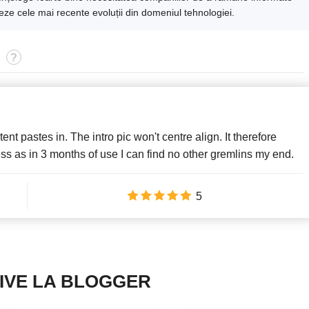
eteze cele mai recente evoluții din domeniul tehnologiei.
nt pastes in. The intro pic won't centre align. It therefore
s as in 3 months of use I can find no other gremlins my end.
5
IVE LA BLOGGER