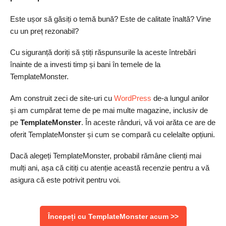
Este ușor să găsiți o temă bună? Este de calitate înaltă? Vine
cu un preț rezonabil?
Cu siguranță doriți să știți răspunsurile la aceste întrebări
înainte de a investi timp și bani în temele de la
TemplateMonster.
Am construit zeci de site-uri cu
WordPress
de-a lungul anilor
și am cumpărat teme de pe mai multe magazine, inclusiv de
pe
TemplateMonster
. În aceste rânduri, vă voi arăta ce are de
oferit TemplateMonster și cum se compară cu celelalte opțiuni.
Dacă alegeți TemplateMonster, probabil rămâne clienți mai
mulți ani, așa că citiți cu atenție această recenzie pentru a vă
asigura că este potrivit pentru voi.
Începeți cu TemplateMonster acum >>