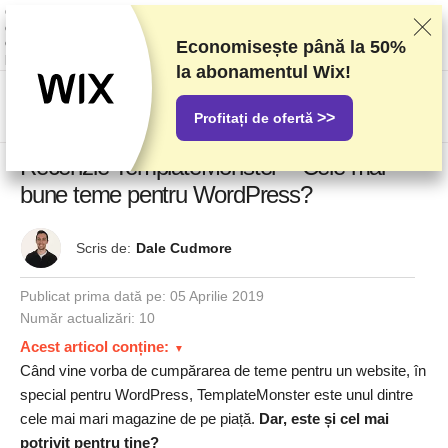
Clasificăm furnizorii pe baza unor teste și analize riguroase, dar luăm în
considerare și feedbackul vostru și acordurile comerciale pe care le avem
cu furnizorii. Această pagină conține link-uri de afiliat.
Informare privind
Economisește până la
50%
publicitatea
la abonamentul Wix!
US$
>>
Profitați de ofertă
Recenzie TemplateMonster – Cele mai
bune teme pentru WordPress?
Scris de:
Dale Cudmore
Publicat prima dată pe:
05 Aprilie 2019
Număr actualizări: 10
Acest articol conține:
Când vine vorba de cumpărarea de teme pentru un website, în
special pentru WordPress, TemplateMonster este unul dintre
cele mai mari magazine de pe piață.
Dar, este și cel mai
potrivit pentru tine?