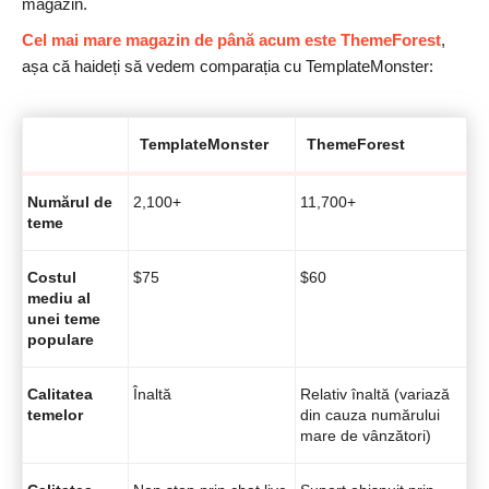
magazin.
Cel mai mare magazin de până acum este ThemeForest
,
așa că haideți să vedem comparația cu TemplateMonster:
TemplateMonster
ThemeForest
Numărul de
2,100+
11,700+
teme
Costul
$75
$60
mediu al
unei teme
populare
Calitatea
Înaltă
Relativ înaltă (variază
temelor
din cauza numărului
mare de vânzători)