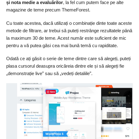
și nota medie a evaluărilor
, la fel cum putem face pe alte
magazine de teme precum ThemeForest.
Cu toate acestea, dacă utilizați o combinație dinte toate aceste
metode de filtrare, ar trebui să puteți restrânge rezultatele până
la maximum 30 de teme. Acest număr este suficient de mic
pentru a vă putea găsi cea mai bună temă cu rapiditate.
Odată ce ați găsit o serie de teme dintre care să alegeți, puteți
plasa cursorul deasupra oricăreia dintre ele și să alegeți fie
„demonstrație live” sau să „vedeți detaliile”.