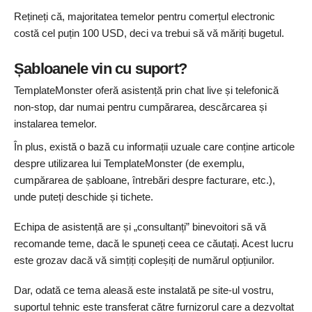
Rețineți că, majoritatea temelor pentru comerțul electronic
costă cel puțin 100 USD, deci va trebui să vă măriți bugetul.
Șabloanele vin cu suport?
TemplateMonster oferă asistență prin chat live și telefonică
non-stop, dar numai pentru cumpărarea, descărcarea și
instalarea temelor.
În plus, există o bază cu informații uzuale care conține articole
despre utilizarea lui TemplateMonster (de exemplu,
cumpărarea de șabloane, întrebări despre facturare, etc.),
unde puteți deschide și tichete.
Echipa de asistență are și „consultanți” binevoitori să vă
recomande teme, dacă le spuneți ceea ce căutați. Acest lucru
este grozav dacă vă simțiți copleșiți de numărul opțiunilor.
Dar, odată ce tema aleasă este instalată pe site-ul vostru,
suportul tehnic este transferat către furnizorul care a dezvoltat