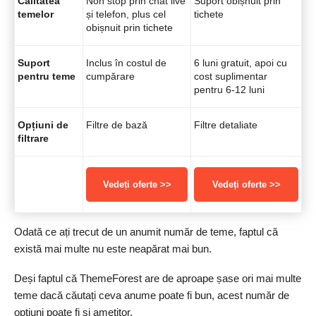
Calitatea
Non stop prin chat live
Suport obișnuit prin
temelor
și telefon, plus cel
tichete
obișnuit prin tichete
Suport
Inclus în costul de
6 luni gratuit, apoi cu
pentru teme
cumpărare
cost suplimentar
pentru 6-12 luni
Opțiuni de
Filtre de bază
Filtre detaliate
filtrare
Vedeți oferte >>
Vedeți oferte >>
Odată ce ați trecut de un anumit număr de teme, faptul că
există mai multe nu este neapărat mai bun.
Deși faptul că ThemeForest are de aproape șase ori mai multe
teme dacă căutați ceva anume poate fi bun, acest număr de
opțiuni poate fi și amețitor.