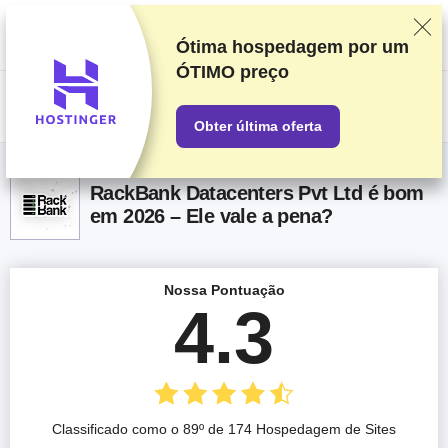
Classificamos os fornecedores com base em testes e pesquisas
rigorosos, mas também levamos em consideração seu feedback e
nossos acordos comerciais com provedores. Esta página contém links
Ótima hospedagem por um
de afiliados.
Divulgação de Publicidade
ÓTIMO preço
US$
Obter última oferta
RackBank Datacenters Pvt Ltd é bom
em 2026 – Ele vale a pena?
Nossa Pontuação
4.3
Classificado como o 89º de 174 Hospedagem de Sites