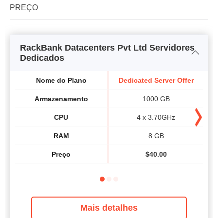
PREÇO
RackBank Datacenters Pvt Ltd Servidores
Dedicados
Nome do Plano
Dedicated Server Offer
V
Armazenamento
1000 GB
CPU
4 x 3.70GHz
RAM
8 GB
Preço
$
40.00
Mais detalhes