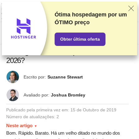
Classificamos os fornecedores com base em testes e pesquisas rigorosos,
mas também levamos em consideração seu feedback e nossos acordos
comerciais com provedores. Esta página contém links de
Ótima hospedagem por um
afiliados.
Divulgação de Publicidade
ÓTIMO preço
US$
Obter última oferta
Hostinger vs IONOS: qual é a melhor em
2026?
Escrito por:
Suzanne Stewart
Avaliado por:
Joshua Bromley
Publicado pela primeira vez em:
15 de Outubro de 2019
Número de atualizações: 2
Neste artigo
Bom. Rápido. Barato. Há um velho ditado no mundo dos